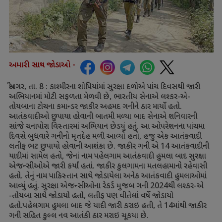
અમારી સાથ જોડાઓ -
શ્રીનગર
,
તા.
8 :
કાશ્મીરના શોપિયાંમાં સુરક્ષા દળોએ પાંચ દિવસથી જારી
અભિયાનમાં મોટી સફળતા મેળવી છે
,
ભારતીય સેનાએ લશ્કર-એ-
તોયબાના ટોચના કમાન્ડર જાકીર અહમદ ગનીને ઠાર માર્યો હતો.
આતંકવાદીઓ છુપાયા હોવાની બાતમી મળ્યા બાદ સેનાએ શનિવારની
સાંજે ચનાપોરા વિસ્તારમાં અભિયાન છેડયું હતું. આ ઓપરેશનના પાંચમા
દિવસે બુધવારે ગનીનો મૃતદેહ મળી આવ્યો હતો
,
હજુ એક આતંકવાદી
લતીફ ભટ છુપાયો હોવાની આશંકા છે. જાકીર ગની એ
14
આતંકવાદીની
યાદીમાં સામેલ હતો
,
જેનાં નામ પહેલગામ આતંકવાદી હુમલા બાદ સુરક્ષા
એજન્સીઓએ જારી કર્યાં હતાં. જાકીર કુલગામના મતલહામાનો રહેવાસી
હતો. તેનું નામ પાકિસ્તાન સાથે જોડાયેલા અનેક આતંકવાદી હુમલાઓમાં
આવ્યું હતું. સુરક્ષા એજન્સીઓના રેકર્ડ મુજબ ગની
2024
થી લશ્કર-એ
-તોયબા સાથે જોડાયો હતો
,
લતીફ પણ વીતેલાં વર્ષે જોડાયો
હતો.પહેલગામ હુમલા બાદ જે યાદી જારી કરાઇ હતી
,
તે
14
માંથી જાકીર
ગની સહિત કુલ્લ નવ આતંકી ઠાર મરાઇ ચૂકયા છે.