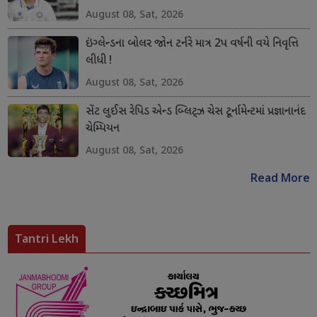
August 08, Sat, 2026
ઇંગ્લેન્ડના બોલર જોન ટર્નરે માત્ર 2પ વર્ષની વયે નિવૃત્તિ
લીધી !
August 08, Sat, 2026
સેંટ લુઈસ રેપિડ એન્ડ બ્લિટ્ઝ ચેસ ટૂર્નામેન્ટમાં પ્રજ્ઞાનાનંદ
ચેમ્પિયન
August 08, Sat, 2026
Read More
Tantri Lekh