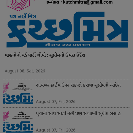
વાહનોનો થર્ડ પાર્ટી વીમો : સુપ્રીમનો ઉમદા નિર્દેશ
August 08, Sat, 2026
સાયબર ક્રાઈમ ઉપર સકંજો કસવા સુપ્રીમનો આદેશ
August 07, Fri, 2026
યુવાનો સાથે સંઘર્ષ નહીં પણ સંવાદની સુપ્રીમ સલાહ
August 07, Fri, 2026