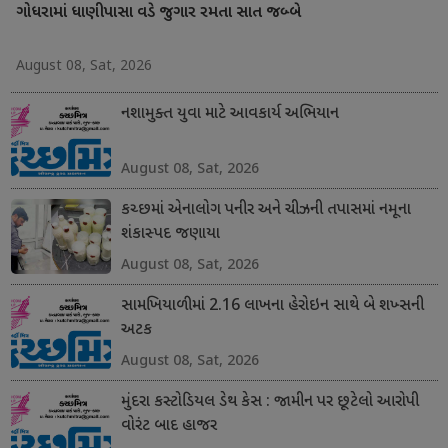
ગોધરામાં ધાણીપાસા વડે જુગાર રમતા સાત જબ્બે
August 08, Sat, 2026
નશામુક્ત યુવા માટે આવકાર્ય અભિયાન
August 08, Sat, 2026
કચ્છમાં એનાલોગ પનીર અને ચીઝની તપાસમાં નમૂના
શંકાસ્પદ જણાયા
August 08, Sat, 2026
સામખિયાળીમાં 2.16 લાખના હેરોઇન સાથે બે શખ્સની
અટક
August 08, Sat, 2026
મુંદરા કસ્ટોડિયલ ડેથ કેસ : જામીન પર છૂટેલો આરોપી
વોરંટ બાદ હાજર