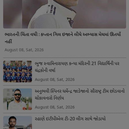
ભારતની ચિંતા વધી : કપ્તાન ગિલ ઇજાને લીધે અભ્યાસ મેચમાં ઊતર્યો
નહીં
August 08, Sat, 2026
ભુજ સ્વામિનારાયણ કન્યા મંદિરની 21 વિદ્યાર્થિની પર
ચંદ્રકોની વર્ષા
August 08, Sat, 2026
અનુભવી સ્પિનર ધર્મેન્દ્ર જાડેજાનો સૌરાષ્ટ્ર ટીમ છોડવાનો
ચોંકાવનારો નિર્ણય
August 08, Sat, 2026
રહાણે ઇટીપીએલ ટી-20 લીગ સાથે જોડાયો