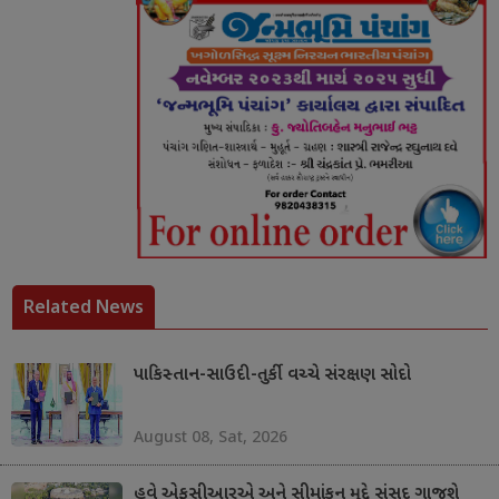
Related News
પાકિસ્તાન-સાઉદી-તુર્કી વચ્ચે સંરક્ષણ સોદો
August 08, Sat, 2026
હવે એફસીઆરએ અને સીમાંકન મુદ્દે સંસદ ગાજશે