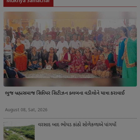
Mukhya Samachar
ભુજ બ્રહ્મસમાજ સિનિયર સિટીઝન ક્લબના વડીલોને યાત્રા કરાવાઈ
August 08, Sat, 2026
વરસાદ બાદ ભોયડ કાંઠો સોળેકળાએ પાંગર્યો