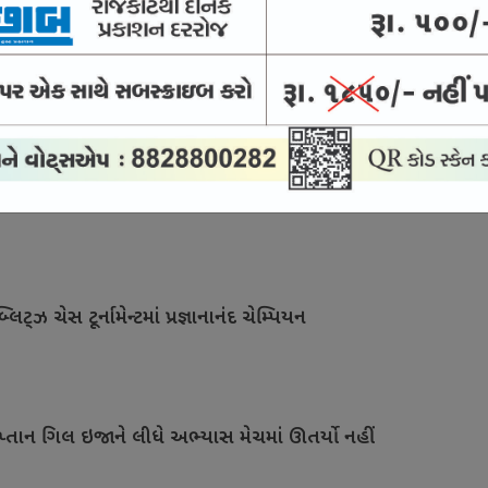
0 લીગ સાથે જોડાયો
નરે માત્ર 2પ વર્ષની વયે નિવૃત્તિ લીધી !
િટ્ઝ ચેસ ટૂર્નામેન્ટમાં પ્રજ્ઞાનાનંદ ચેમ્પિયન
પ્તાન ગિલ ઇજાને લીધે અભ્યાસ મેચમાં ઊતર્યો નહીં