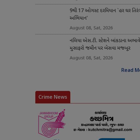
9થી 17 ઓગસ્ટ દરમિયાન `હર ઘર તિરં
અભિયાન'
August 08, Sat, 2026
નલિયા એસ.ટી. સ્ટેશને બાંકડાના અભાવ
મુસાફરો જમીન પર બેસવા મજબૂર
August 08, Sat, 2026
Read M
Crime News