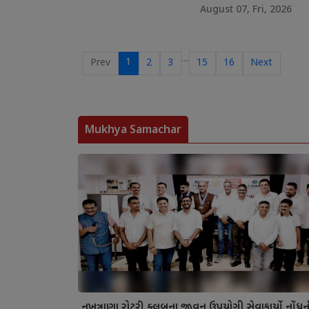
August 07, Fri, 2026
…
1
Prev
2
3
15
16
Next
Mukhya Samachar
નખત્રાણા રોટરી ક્લબના જીવન ઉપયોગી સેવાકાર્યો નોંધ