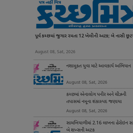
પૂર્વ કચ્છમાં જુગાર રમતા 12 ખેલીની અટક; બે નાસી છૂટ
August 08, Sat, 2026
નશામુક્ત યુવા માટે આવકાર્ય અભિયાન
August 08, Sat, 2026
કચ્છમાં એનાલોગ પનીર અને ચીઝની
તપાસમાં નમૂના શંકાસ્પદ જણાયા
August 08, Sat, 2026
સામખિયાળીમાં 2.16 લાખના હેરોઇન સા
બે શખ્સની અટક