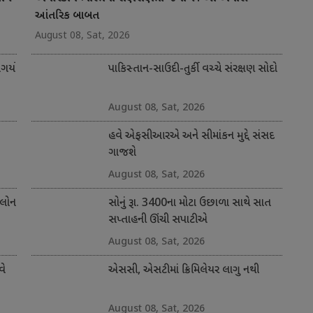
આંતરિક બાબત
August 08, Sat, 2026
ર્યો
પાકિસ્તાન-સાઉદી-તુર્કી વચ્ચે સંરક્ષણ સોદો
August 08, Sat, 2026
હવે એફસીઆરએ અને સીમાંકન મુદ્દે સંસદ
ગાજશે
August 08, Sat, 2026
 લોન
સોનું રૂા. 3400ના મોટા ઉછાળા સાથે સાત
સપ્તાહની ઊંચી સપાટીએ
August 08, Sat, 2026
વે
એસસી, એસટીમાં ક્રિમિલેયર લાગુ નથી
August 08, Sat, 2026