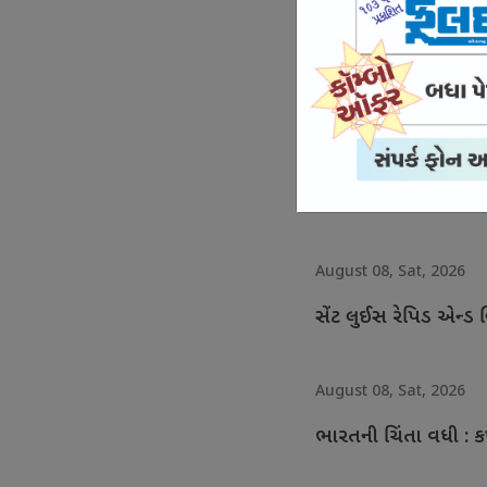
August 08, Sat, 2026
રહાણે ઇટીપીએલ ટી-2
August 08, Sat, 2026
ઇંગ્લેન્ડના બોલર જોન ટર્
August 08, Sat, 2026
સેંટ લુઈસ રેપિડ એન્ડ બ્લ
August 08, Sat, 2026
ભારતની ચિંતા વધી : ક