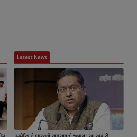
Latest News
નીય
અમેરિકાને ભારતનો સણસણતો જવાબ : આ અમારી