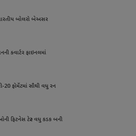
ંભે ભારતીય બોલરો બેઅસર
નની ક્વાર્ટર ફાઇનલમાં
ટી-20 ફોર્મેટમાં સૌથી વધુ રન
ઓની ફિટનેસ ટેસ્ટ વધુ કડક બની