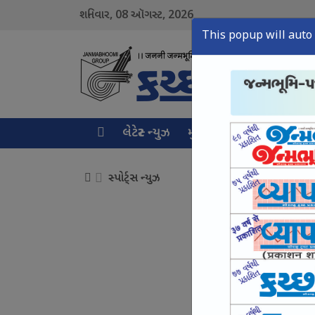
08
2026
શનિવાર,
ઑગસ્ટ,
This popup will auto 
લેટેસ્ટ ન્યુઝ
મુખ્ય સમાચાર
ક્રાઇમ ન્ય
સ્પોર્ટ્સ ન્યુઝ
ભુજ સ્વામિનારાયણ કન્યા 
August 08, Sat, 2026
અનુભવી સ્પિનર ધર્મેન્દ