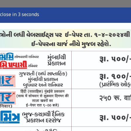
close in 2 seconds
ુઝ
સ્પોર્ટ્સ ન્યુઝ
તંત્રી લેખ
અવસાન નોંધ
ઈ-પેપર
મંદિરની 21 વિદ્યાર્થિની પર ચંદ્રકોની વર્ષા
્ર જાડેજાનો સૌરાષ્ટ્ર ટીમ છોડવાનો ચોંકાવનારો નિર્ણય