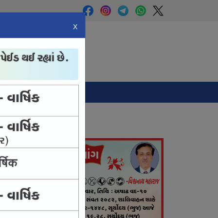
X
Panchang