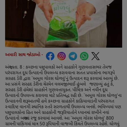
અમારી સાથ જોડાઓ -
અંજાર
,
તા.
8 :
કચ્છના પશુપાલકો અને ગ્રાહકોને ગુણવત્તાસભર તેમજ
પરંપરાગત દૂધ ઉત્પાદનો ઉપલબ્ધ કરાવવાના સતત પ્રયાસોના ભાગરૂપે
સરહદ ડેરી દ્વારા
`
અમૂલ ગોરસ ઘોળવું
'
નું ઉત્પાદન શરૂ કરવામાં આવ્યું છે.
આ પ્રસંગે સરહદ ડેરીના ચેરમેન વલમજીભાઈ હુંબલે જણાવ્યું હતું કે
,
સરહદ ડેરી હંમેશાં ગ્રાહકોને ગુણવત્તાયુક્ત. પૌષ્ટિક અને નવીન દૂધ
ઉત્પાદનો ઉપલબ્ધ કરાવવા માટે પ્રતિબદ્ધ રહી છે.
`
અમૂલ ગોરસ ઘોળવુ
'
ના
ઉત્પાદનની શરૂઆતથી હવે કચ્છના ગ્રાહકોને કાઠિયાવાડની પરંપરાગત
સ્વાદિષ્ટ વાનગી સ્થાનિક સ્તરે સરળતાથી ઉપલબ્ધ બનશે. ભવિષ્યમાં પણ
પશુપાલકોના હિત અને ગ્રાહકોની જરૂરિયાતોને ધ્યાનમાં રાખીને નવાં
ઉત્પાદનો બજારમાં રજૂ કરવામાં આવશે. આ
`
અમૂલ ગોરસ ધોળવું
'
800
ગ્રામની પાકિંગમાં માત્ર
50
રૂપિયાની વાજબી કિંમતે ઉપલબ્ધ રહેશે. ઘોળવું