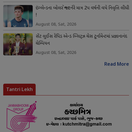
ઇંગ્લેન્ડના બોલર જોન ટર્નરે માત્ર 2પ વર્ષની વયે નિવૃત્તિ લીધી
!
August 08, Sat, 2026
સેંટ લુઈસ રેપિડ એન્ડ બ્લિટ્ઝ ચેસ ટૂર્નામેન્ટમાં પ્રજ્ઞાનાનંદ
ચેમ્પિયન
August 08, Sat, 2026
Read More
Tantri Lekh