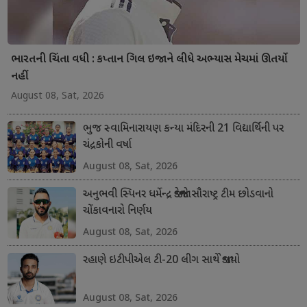
ભારતની ચિંતા વધી : કપ્તાન ગિલ ઇજાને લીધે અભ્યાસ મેચમાં ઊતર્યો
નહીં
August 08, Sat, 2026
ભુજ સ્વામિનારાયણ કન્યા મંદિરની 21 વિદ્યાર્થિની પર
ચંદ્રકોની વર્ષા
August 08, Sat, 2026
અનુભવી સ્પિનર ધર્મેન્દ્ર જાડેજાનો સૌરાષ્ટ્ર ટીમ છોડવાનો
ચોંકાવનારો નિર્ણય
August 08, Sat, 2026
રહાણે ઇટીપીએલ ટી-20 લીગ સાથે જોડાયો
August 08, Sat, 2026