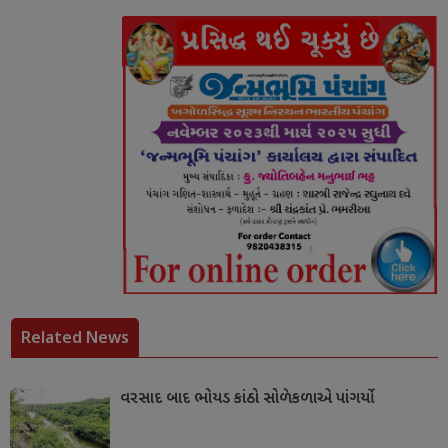
Related News
વરસાદ બાદ ભોયડ કાંઠો સોળેકળાએ પાંગર્યો