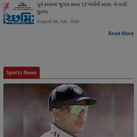
પૂર્વ કચ્છમાં જુગાર રમતા 12 ખેલીની અટક; બે નાસી
છૂટયા
August 08, Sat, 2026
Read More
Sports News