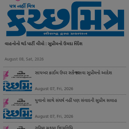
વાહનોનો થર્ડ પાર્ટી વીમો : સુપ્રીમનો ઉમદા નિર્દેશ
August 08, Sat, 2026
સાયબર ક્રાઈમ ઉપર સકંજો કસવા સુપ્રીમનો આદેશ
August 07, Fri, 2026
યુવાનો સાથે સંઘર્ષ નહીં પણ સંવાદની સુપ્રીમ સલાહ
August 07, Fri, 2026
ગરિમા ચૂકયા ઉદયનિધિ