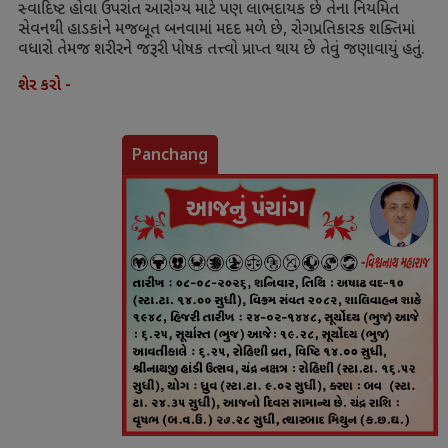
સ્વાદિષ્ટ હોવા ઉપરાંત આરોગ્ય માટે પણ લાભદાયક છે તેના નિયમિત
સેવનથી હાડકાંને મજબૂત બનવામાં મદદ મળે છે
,
રોગપ્રતિકારક શક્તિમાં
વધારો તેમજ શરીરને જરૂરી પોષક તત્ત્વો પ્રાપ્ત થાય છે તેવું જણાવાયું હતું.
શેર કરો -
Panchang