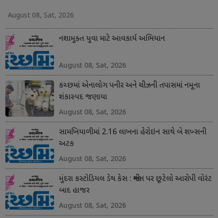
August 08, Sat, 2026
નશામુક્ત યુવા માટે આવકાર્ય અભિયાન
August 08, Sat, 2026
કચ્છમાં એનાલોગ પનીર અને ચીઝની તપાસમાં નમૂના
શંકાસ્પદ જણાયા
August 08, Sat, 2026
સામખિયાળીમાં 2.16 લાખના હેરોઇન સાથે બે શખ્સની
અટક
August 08, Sat, 2026
મુંદરા કસ્ટોડિયલ ડેથ કેસ : જામીન પર છૂટેલો આરોપી વોરંટ
બાદ હાજર
August 08, Sat, 2026