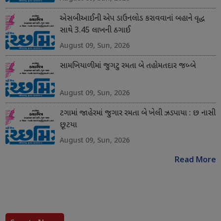
એસબીઆઈની એપ ડાઉનલોડ કરાવવાનાં બહાને વૃદ્ધ
સાથે 3.45 લાખની ઠગાઈ
August 09, Sun, 2026
સામખિયાળીમાં જુગટુ રમતા બે તહોમતદાર જબ્બે
August 09, Sun, 2026
ટગામાં જાહેરમાં જુગાર રમતા બે ખેલી ઝડપાયા : છ નાસી
છૂટયા
August 09, Sun, 2026
Read More