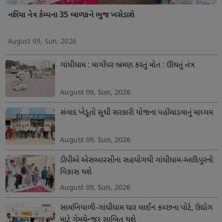
નલિયા નેત્ર કેમ્પના 35 બાળકને ભુજ ખસેડાશે
August 09, Sun, 2026
ગાંધીધામ : માર્ગો પર ભ્રમણ કરતું મોત : ઊંઘતું તંત્ર
August 09, Sun, 2026
સંવાદ ખેડૂતો સુધી સરકારી યોજના પહોંચાડવાનું માધ્યમ
August 09, Sun, 2026
ડીપીએ એસઆરસીના સહયોગથી ગાંધીધામ-આદિપુરનો
વિકાસ થશે
August 09, Sun, 2026
સામખિયાળી-ગાંધીધામ ચાર લાઈન કચ્છના પોર્ટ, ઉદ્યોગ
માટે ગેમચેન્જર સાબિત થશે