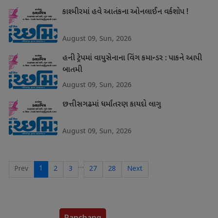
કાશ્મીરમાં હવે આતંકના ઓનલાઈન વર્કશોપ !
August 09, Sun, 2026
હની ટ્રેપમાં વાયુસેનાના વિંગ કમાન્ડર : પાકને આપી
બાતમી
August 09, Sun, 2026
છત્તીસગઢમાં ધર્માંતરણ કાયદો લાગુ
August 09, Sun, 2026
…
1
Prev
2
3
27
28
Next
Panchang