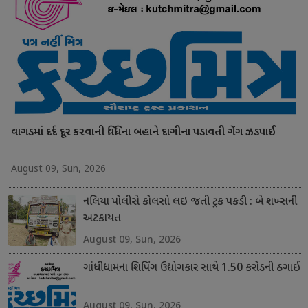
વાગડમાં દર્દ દૂર કરવાની વિધિના બહાને દાગીના પડાવતી ગેંગ ઝડપાઈ
August 09, Sun, 2026
નલિયા પોલીસે કોલસો લઇ જતી ટ્રક પકડી : બે શખ્સની
અટકાયત
August 09, Sun, 2026
ગાંધીધામના શિપિંગ ઉદ્યોગકાર સાથે 1.50 કરોડની ઠગાઈ
August 09, Sun, 2026