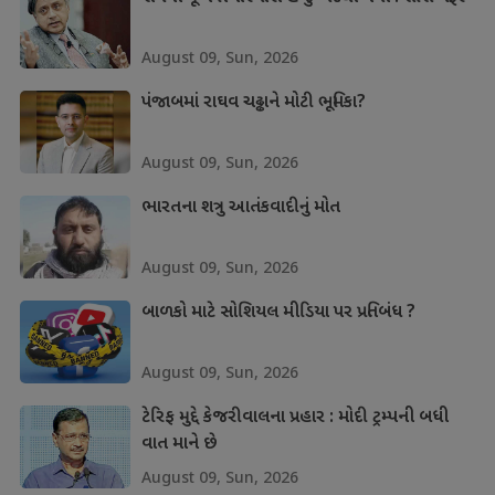
August 09, Sun, 2026
પંજાબમાં રાઘવ ચઢ્ઢાને મોટી ભૂમિકા?
August 09, Sun, 2026
ભારતના શત્રુ આતંકવાદીનું મોત
August 09, Sun, 2026
બાળકો માટે સોશિયલ મીડિયા પર પ્રતિબંધ ?
August 09, Sun, 2026
ટેરિફ મુદ્દે કેજરીવાલના પ્રહાર : મોદી ટ્રમ્પની બધી
વાત માને છે
August 09, Sun, 2026