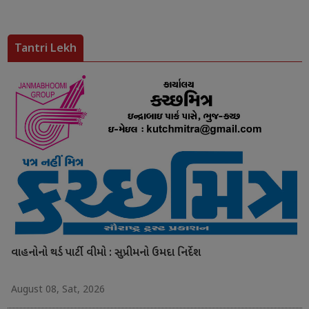
Tantri Lekh
વાહનોનો થર્ડ પાર્ટી વીમો : સુપ્રીમનો ઉમદા નિર્દેશ
August 08, Sat, 2026