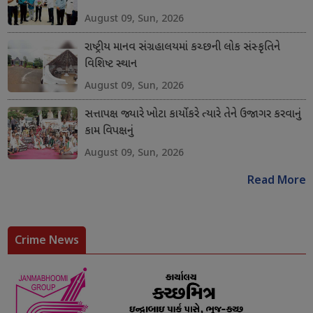
August 09, Sun, 2026
રાષ્ટ્રીય માનવ સંગ્રહાલયમાં કચ્છની લોક સંસ્કૃતિને
વિશિષ્ટ સ્થાન
August 09, Sun, 2026
સત્તાપક્ષ જ્યારે ખોટા કાર્યો કરે ત્યારે તેને ઉજાગર કરવાનું
કામ વિપક્ષનું
August 09, Sun, 2026
Read More
Crime News