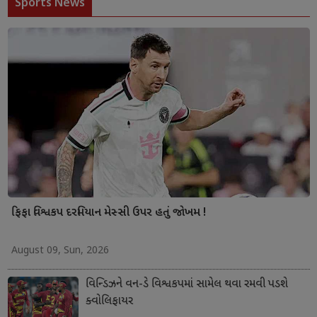
Sports News
ફિફા વિશ્વકપ દરમિયાન મેસ્સી ઉપર હતું જોખમ !
August 09, Sun, 2026
વિન્ડિઝને વન-ડે વિશ્વકપમાં સામેલ થવા રમવી પડશે
ક્વોલિફાયર