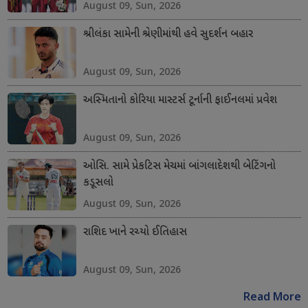
August 09, Sun, 2026
શ્રીલંકા સામેની શ્રેણીમાંથી હવે સુદર્શન બહાર
August 09, Sun, 2026
અસ્મિતાનો કોરિયા માસ્ટર્સ ટૂર્નાની ફાઈનલમાં પ્રવેશ
August 09, Sun, 2026
ઓસિ. સામે પ્રેકટિસ મેચમાં બાંગલાદેશથી બેટિંગનો
કડૂસલો
August 09, Sun, 2026
રાશિદ ખાને રચ્યો ઈતિહાસ
August 09, Sun, 2026
Read More