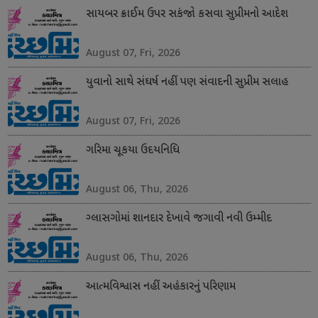
સાયબર ક્રાઈમ ઉપર સકંજો કસવા સુપ્રીમનો આદેશ
August 07, Fri, 2026
યુવાનો સાથે સંઘર્ષ નહીં પણ સંવાદની સુપ્રીમ સલાહ
August 07, Fri, 2026
ગરિમા ચૂકયા ઉદયનિધિ
August 06, Thu, 2026
ગ્લાસગોમાં શાનદાર દેખાવે જગાવી નવી ઉમ્મીદ
August 06, Thu, 2026
આત્મવિશ્વાસ નહીં અહંકારનું પરિણામ