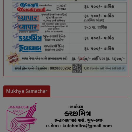
Mukhya Samachar