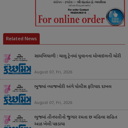
Related News
સામખિયાળી : ચાલુ ટ્રેનમાં યુવાનના મોબાઇલની ચોરી
August 07, Fri, 2026
ભુજમાં વ્યાજખોરી અંગે પોલીસ ફરિયાદ દાખલ
August 07, Fri, 2026
ભુજમાં તીનપત્તીનો જુગાર રમતા છ મહિલા સહિત
આઠ ખેલી પકડાયા