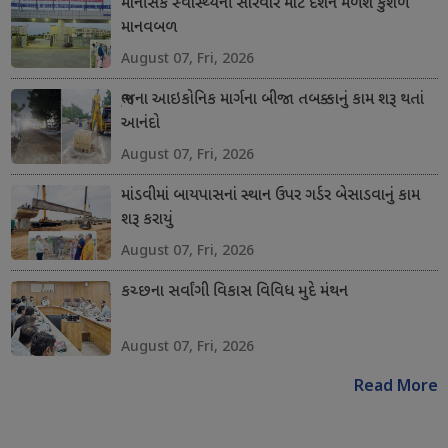
માનસિક સ્વાસ્થ્યની સારવાર માટે દેશને મળશે કુશળ
માનવબળ
August 07, Fri, 2026
ભુજના આઇકોનિક માર્ગના બીજા તબક્કાનું કામ શરૂ થતાં
આનંદો
August 07, Fri, 2026
માંડવીમાં બાયપાસનાં સ્થાન ઉપર ગર્ડર બેસાડવાનું કામ
શરૂ કરાયું
August 07, Fri, 2026
કચ્છના સર્વાંગી વિકાસ વિવિધ મુદે મંથન
August 07, Fri, 2026
Read More