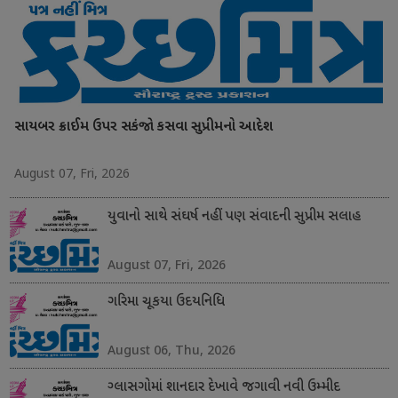
સાયબર ક્રાઈમ ઉપર સકંજો કસવા સુપ્રીમનો આદેશ
August 07, Fri, 2026
યુવાનો સાથે સંઘર્ષ નહીં પણ સંવાદની સુપ્રીમ સલાહ
August 07, Fri, 2026
ગરિમા ચૂકયા ઉદયનિધિ
August 06, Thu, 2026
ગ્લાસગોમાં શાનદાર દેખાવે જગાવી નવી ઉમ્મીદ