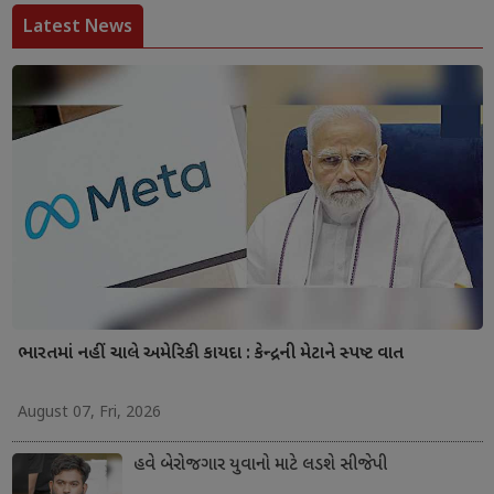
Latest News
ભારતમાં નહીં ચાલે અમેરિકી કાયદા : કેન્દ્રની મેટાને સ્પષ્ટ વાત
August 07, Fri, 2026
હવે બેરોજગાર યુવાનો માટે લડશે સીજેપી