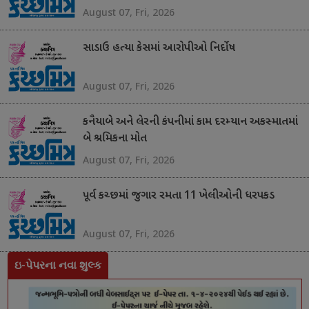
August 07, Fri, 2026
સાડાઉ હત્યા કેસમાં આરોપીઓ નિર્દોષ
August 07, Fri, 2026
કનૈયાબે અને લેરની કંપનીમાં કામ દરમ્યાન અકસ્માતમાં
બે શ્રમિકના મોત
August 07, Fri, 2026
પૂર્વ કચ્છમાં જુગાર રમતા 11 ખેલીઓની ધરપકડ
August 07, Fri, 2026
ઇ-પેપરના નવા શુલ્ક