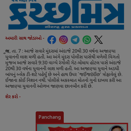
અમારી સાથ જોડાઓ -
ભુજ
,
તા.
7 :
આજે સવારે મુંદરામાં અંદાજે
20
થી
30
વર્ષના અજાણ્યા
યુવાનની લાશ મળી હતી. આ અંગે મુંદરા પોલીસ પાસેથી મળેલી વિગતો
મુજબ આજે સવારે
9:30
વાગ્યે રંગોલી ગેટ-મોમાય હોટલ પાસે અંદાજે
20
થી
30
વર્ષના યુવાનની લાશ મળી હતી. આ અજાણ્યા યુવાને અડધી
બાંયનું બ્લેક ટી-શર્ટ પહેર્યું છે અને હાથ ઉપર
`
જઈંજઇંઈંછ
'
ત્રોફાવેલું છે.
ઈજાના કોઈ નિશાન નથી. પોલીસે અકસ્માત મોતનો ગુનો દાખલ કરી આ
અજાણ્યા યુવાનની ઓળખ જાણવા છાનબીન કરી છે.
શેર કરો -
Panchang