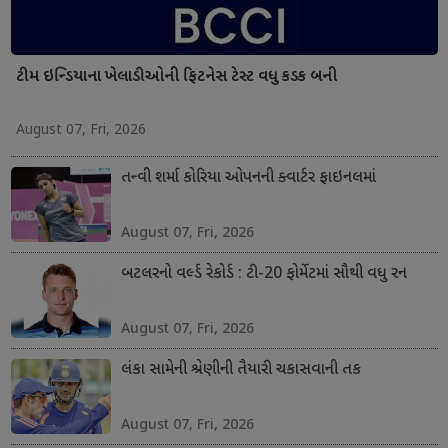
ટીમ ઇન્ડિયાના ખેલાડીઓની ફિટનેસ ટેસ્ટ વધુ કડક બની
August 07, Fri, 2026
તન્વી શર્મા કોરિયા ઓપનની ક્વાર્ટર ફાઇનલમાં
August 07, Fri, 2026
બટલરનો વર્લ્ડ રેકોર્ડ : ટી-20 ફોર્મેટમાં સૌથી વધુ રન
August 07, Fri, 2026
લંકા સામેની શ્રેણીની તૈયારી ચકાસવાની તક
August 07, Fri, 2026