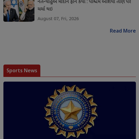
નેતન્યાહુએ મોદીને ફોન કર્યો : પશ્ચિમ એશિયા તાણ પર
ચર્ચા થઇ
August 07, Fri, 2026
Read More
Sports News