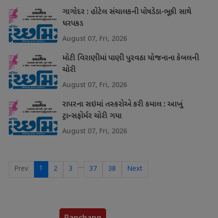
ગાગોદર : હોટેલ સંચાલકની પોષડેડા-ભૂકી સાથે
ધરપકડ
August 07, Fri, 2026
મોટી વિરાણીમાં પાણી પુરવઠા યોજનાના કેબલની
ચોરી
August 07, Fri, 2026
રાપરના સઇમાં તસ્કરોએ કરી કમાલ : આખું
ટ્રાન્સફોર્મર ચોરી ગયા
August 07, Fri, 2026
…
1
Prev
2
3
37
38
Next
Panchang