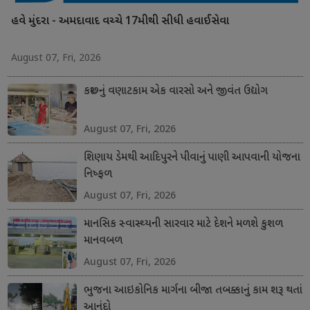
હવે મુંદરા - અમદાવાદ વચ્ચે 17મીથી સીધી હવાઈસેવા
August 07, Fri, 2026
કચ્છનું વણાટકામ એક વારસો અને જીવંત ઉદ્યોગ
August 07, Fri, 2026
શિણાય ડેમથી આદિપુરને પીવાનું પાણી આપવાની યોજના
નિષ્ફળ
August 07, Fri, 2026
માનસિક સ્વાસ્થ્યની સારવાર માટે દેશને મળશે કુશળ
માનવબળ
August 07, Fri, 2026
ભુજના આઇકોનિક માર્ગના બીજા તબક્કાનું કામ શરૂ થતાં
આનંદો