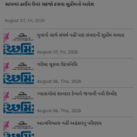
સાયબર ક્રાઈમ ઉપર સકંજો કસવા સુપ્રીમનો આદેશ
August 07, Fri, 2026
યુવાનો સાથે સંઘર્ષ નહીં પણ સંવાદની સુપ્રીમ સલાહ
August 07, Fri, 2026
ગરિમા ચૂકયા ઉદયનિધિ
August 06, Thu, 2026
ગ્લાસગોમાં શાનદાર દેખાવે જગાવી નવી ઉમ્મીદ
August 06, Thu, 2026
આત્મવિશ્વાસ નહીં અહંકારનું પરિણામ