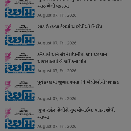
આઠ ખેલી પકડાયા
August 07, Fri, 2026
સાડાઉ હત્યા કેસમાં આરોપીઓ નિર્દોષ
August 07, Fri, 2026
કનૈયાબે અને લેરની કંપનીમાં કામ દરમ્યાન
અકસ્માતમાં બે શ્રમિકના મોત
August 07, Fri, 2026
પૂર્વ કચ્છમાં જુગાર રમતા 11 ખેલીઓની ધરપકડ
August 07, Fri, 2026
ભુજ શહેર પોલીસે ગુમ મોબાઈલ, વાહન શોધી
આપ્યા
August 07, Fri, 2026