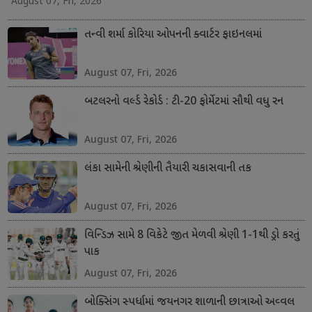
August 07, Fri, 2026
તન્વી શર્મા કોરિયા ઓપનની ક્વાર્ટર ફાઇનલમાં
August 07, Fri, 2026
બટલરનો વર્લ્ડ રેકોર્ડ : ટી-20 ફોર્મેટમાં સૌથી વધુ રન
August 07, Fri, 2026
લંકા સામેની શ્રેણીની તૈયારી ચકાસવાની તક
August 07, Fri, 2026
વિન્ડિઝ સામે 8 વિકેટે જીત મેળવી શ્રેણી 1-1થી ડ્રો કરતું
પાક
August 07, Fri, 2026
બોક્સિંગ સ્પર્ધામાં જયનગર શાળાની છાત્રાઓ અવ્વલ