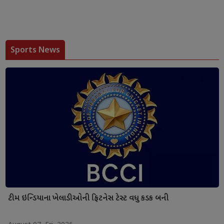
Sports News
ટીમ ઇન્ડિયાના ખેલાડીઓની ફિટનેસ ટેસ્ટ વધુ કડક બની