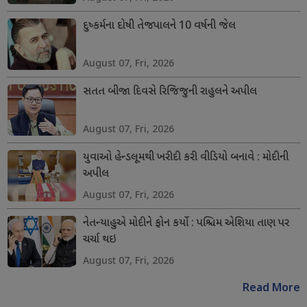
દુષ્કર્મના દોષી તેજપાલને 10 વર્ષની જેલ
August 07, Fri, 2026
સતત બીજા દિવસે રિજિજુની રાહુલને અપીલ
August 07, Fri, 2026
યુવાઓ હેન્ડલૂમથી ખરીદી કરી વીડિયો બનાવે : મોદીની
અપીલ
August 07, Fri, 2026
નેતન્યાહુએ મોદીને ફોન કર્યો : પશ્ચિમ એશિયા તાણ પર
ચર્ચા થઇ
August 07, Fri, 2026
Read More