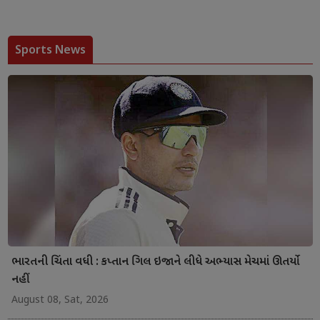
Sports News
ભારતની ચિંતા વધી : કપ્તાન ગિલ ઇજાને લીધે અભ્યાસ મેચમાં ઊતર્યો
નહીં
August 08, Sat, 2026