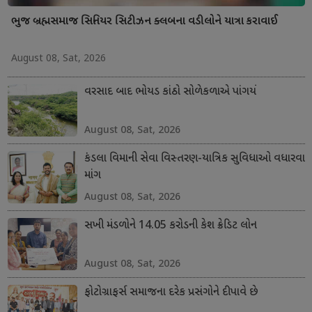
ભુજ બ્રહ્મસમાજ સિનિયર સિટીઝન ક્લબના વડીલોને યાત્રા કરાવાઈ
August 08, Sat, 2026
વરસાદ બાદ ભોયડ કાંઠો સોળેકળાએ પાંગર્યો
August 08, Sat, 2026
કંડલા વિમાની સેવા વિસ્તરણ-યાત્રિક સુવિધાઓ વધારવા
માંગ
August 08, Sat, 2026
સખી મંડળોને 14.05 કરોડની કેશ ક્રેડિટ લોન
August 08, Sat, 2026
ફોટોગ્રાફર્સ સમાજના દરેક પ્રસંગોને દીપાવે છે