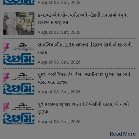
August 08, Sat, 2026
કચ્છમાં એનાલોગ પનીર અને ચીઝની તપાસમાં નમૂના
શંકાસ્પદ જણાયા
August 08, Sat, 2026
સામખિયાળીમાં 2.16 લાખના હેરોઇન સાથે બે શખ્સની
અટક
August 08, Sat, 2026
મુંદરા કસ્ટોડિયલ ડેથ કેસ : જામીન પર છૂટેલો આરોપી
વોરંટ બાદ હાજર
August 08, Sat, 2026
પૂર્વ કચ્છમાં જુગાર રમતા 12 ખેલીની અટક; બે નાસી
છૂટયા
August 08, Sat, 2026
Read More