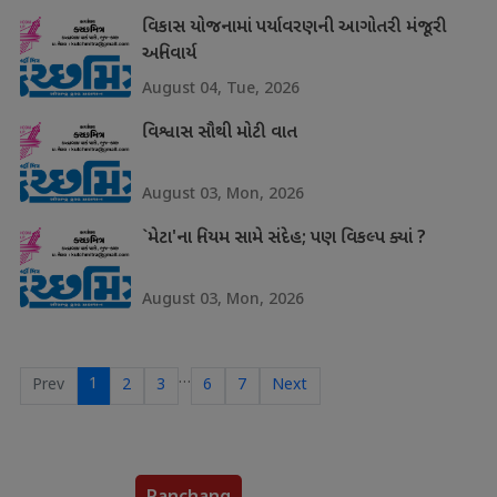
વિકાસ યોજનામાં પર્યાવરણની આગોતરી મંજૂરી
અનિવાર્ય
August 04, Tue, 2026
વિશ્વાસ સૌથી મોટી વાત
August 03, Mon, 2026
`મેટા'ના નિયમ સામે સંદેહ; પણ વિકલ્પ ક્યાં ?
August 03, Mon, 2026
…
1
Prev
2
3
6
7
Next
Panchang