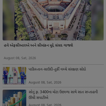
હવે એફસીઆરએ અને સીમાંકન મુદ્દે સંસદ ગાજશે
August 08, Sat, 2026
પાકિસ્તાન-સાઉદી-તુર્કી વચ્ચે સંરક્ષણ સોદો
August 08, Sat, 2026
સોનું રૂા. 3400ના મોટા ઉછાળા સાથે સાત સપ્તાહની
ઊંચી સપાટીએ
August 08, Sat, 2026