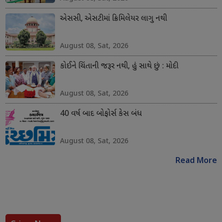
એસસી, એસટીમાં ક્રિમિલેયર લાગુ નથી
August 08, Sat, 2026
કોઈને ચિંતાની જરૂર નથી, હું સાથે છું : મોદી
August 08, Sat, 2026
40 વર્ષ બાદ બોફોર્સ કેસ બંધ
August 08, Sat, 2026
Read More