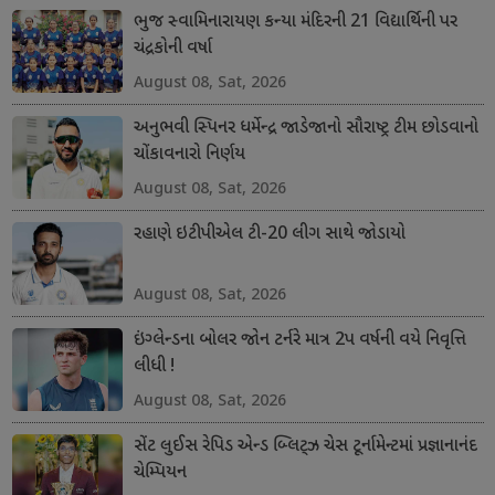
ભુજ સ્વામિનારાયણ કન્યા મંદિરની 21 વિદ્યાર્થિની પર
ચંદ્રકોની વર્ષા
August 08, Sat, 2026
અનુભવી સ્પિનર ધર્મેન્દ્ર જાડેજાનો સૌરાષ્ટ્ર ટીમ છોડવાનો
ચોંકાવનારો નિર્ણય
August 08, Sat, 2026
રહાણે ઇટીપીએલ ટી-20 લીગ સાથે જોડાયો
August 08, Sat, 2026
ઇંગ્લેન્ડના બોલર જોન ટર્નરે માત્ર 2પ વર્ષની વયે નિવૃત્તિ
લીધી !
August 08, Sat, 2026
સેંટ લુઈસ રેપિડ એન્ડ બ્લિટ્ઝ ચેસ ટૂર્નામેન્ટમાં પ્રજ્ઞાનાનંદ
ચેમ્પિયન