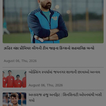
ઝહિર લંકા પ્રીમિયર લીગની ટીમ જાફના કિંગ્સનો સહમાલિક બન્યો
August 06, Thu, 2026
બોક્સિંગ સ્પર્ધામાં જયનગર શાળાની છાત્રાઓ અવ્વલ
August 06, Thu, 2026
અલ્કરાજ હજુ અનફિટ : સિનસિનાટી ઓપનમાંથી ખસી
ગયો