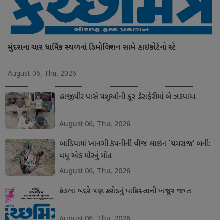
મુંદરાના ચાર ધાર્મિક સ્થળનાં ડિમોલિશન સામે હાઇકોર્ટનો સ્ટે
August 06, Thu, 2026
હાજીપીર પાસે પશુઓની ક્રૂર હેરાફેરીમાં બે ઝડપાયા
August 06, Thu, 2026
બાંડિયામાં ખાનગી કંપનીની વીજ લાઇન `યમરાજ' બની:
વધુ એક મોરનું મોત
August 06, Thu, 2026
કંડલા બંદરે ત્રણ કરોડનું પાકિસ્તાની ખજૂર જપ્ત
August 06, Thu, 2026