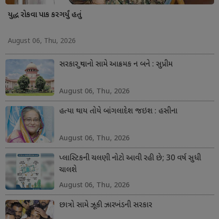
યુદ્ધ રોકવા પાક કરગર્યું હતું
August 06, Thu, 2026
સરકાર યુવાનો સામે આક્રમક ન બને : સુપ્રીમ
August 06, Thu, 2026
હત્યા થાય તોયે બાંગલાદેશ જઇશ : હસીના
August 06, Thu, 2026
પ્લાસ્ટિકની ચલણી નોટો આવી રહી છે; 30 વર્ષ સુધી
ચાલશે
August 06, Thu, 2026
છાત્રો સામે ઝૂકી ઝારખંડની સરકાર