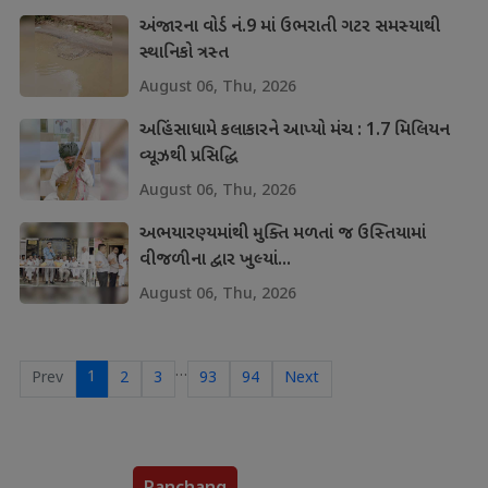
અંજારના વોર્ડ નં.9 માં ઉભરાતી ગટર સમસ્યાથી
સ્થાનિકો ત્રસ્ત
August 06, Thu, 2026
અહિંસાધામે કલાકારને આપ્યો મંચ : 1.7 મિલિયન
વ્યૂઝથી પ્રસિદ્ધિ
August 06, Thu, 2026
અભયારણ્યમાંથી મુક્તિ મળતાં જ ઉસ્તિયામાં
વીજળીના દ્વાર ખુલ્યાં...
August 06, Thu, 2026
…
1
Prev
2
3
93
94
Next
Panchang