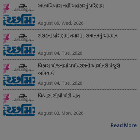
આત્મવિશ્વાસ નહીં અહંકારનું પરિણામ
August 05, Wed, 2026
સંસદના પ્રાંગણમાં તમાશો : સનાતનનું અપમાન
August 04, Tue, 2026
વિકાસ યોજનામાં પર્યાવરણની આગોતરી મંજૂરી
અનિવાર્ય
August 04, Tue, 2026
વિશ્વાસ સૌથી મોટી વાત
August 03, Mon, 2026
Read More