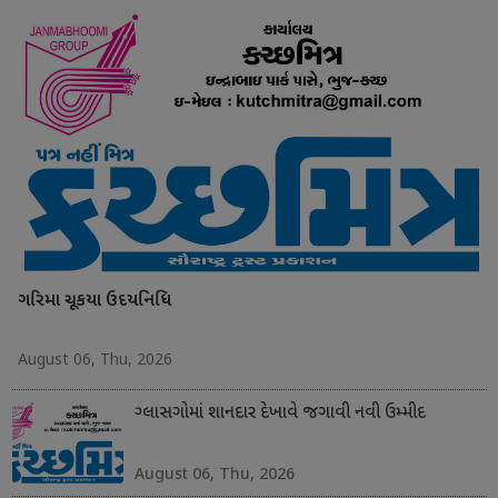
ગરિમા ચૂકયા ઉદયનિધિ
August 06, Thu, 2026
ગ્લાસગોમાં શાનદાર દેખાવે જગાવી નવી ઉમ્મીદ
August 06, Thu, 2026