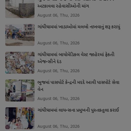
અટકાવવા રહેવાસીઓની માંગ
August 06, Thu, 2026
ગાંધીધામમાં ખાડાઓમાં મલબો નાખવાનું શરૂ કરાયું
August 06, Thu, 2026
ગાંધીધામમાં બાયોમેડિકલ વેસ્ટ જાહેરમાં ફેકતી
એજન્સીને દંડ
August 06, Thu, 2026
ભુજમાં પાસપોર્ટ કેન્દ્રની મદદે આવી પાસપોર્ટ સેવા
વેન
August 06, Thu, 2026
ગાંધીધામમાં લાયન્સના પ્રમુખની પુસ્તકતુલા કરાઈ
August 06, Thu, 2026