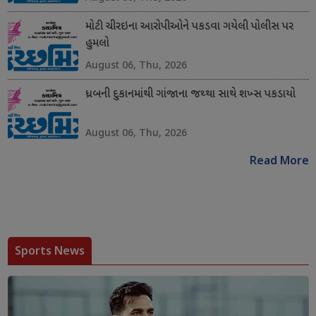
મોટી ચીરઇના આરોપીઓને પકડવા ગયેલી પોલીસ પર
હુમલો
August 06, Thu, 2026
ધ્રબની દુકાનમાંથી ગાંજાના જથ્થા સાથે શખ્સ પકડાયો
August 06, Thu, 2026
Read More
Sports News