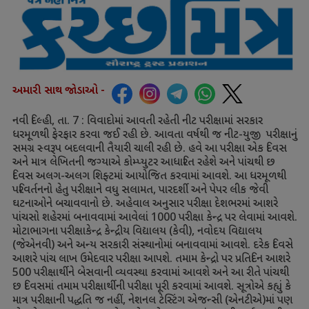
અમારી સાથ જોડાઓ -
નવી દિલ્હી
,
તા.
7 :
વિવાદોમાં આવતી રહેતી નીટ પરીક્ષામાં સરકાર
ધરમૂળથી ફેરફાર કરવા જઈ રહી છે. આવતા વર્ષથી જ નીટ-યુજી પરીક્ષાનું
સમગ્ર સ્વરૂપ બદલવાની તૈયારી ચાલી રહી છે. હવે આ પરીક્ષા એક દિવસ
અને માત્ર લેખિતની જગ્યાએ કોમ્પ્યુટર આધારિત રહેશે અને પાંચથી છ
દિવસ અલગ-અલગ શિફ્ટમાં આયોજિત કરવામાં આવશે. આ ધરમૂળથી
પરિવર્તનનો હેતુ પરીક્ષાને વધુ સલામત
,
પારદર્શી અને પેપર લીક જેવી
ઘટનાઓને બચાવવાનો છે. અહેવાલ અનુસાર પરીક્ષા દેશભરમાં આશરે
પાંચસો શહેરમાં બનાવવામાં આવેલાં
1000
પરીક્ષા કેન્દ્ર પર લેવામાં આવશે.
મોટાભાગના પરીક્ષાકેન્દ્ર કેન્દ્રીય વિદ્યાલય (કેવી)
,
નવોદય વિદ્યાલય
(જેએનવી) અને અન્ય સરકારી સંસ્થાનોમાં બનાવવામાં આવશે. દરેક દિવસે
આશરે પાંચ લાખ ઉમેદવાર પરીક્ષા આપશે. તમામ કેન્દ્રો પર પ્રતિદિન આશરે
500
પરીક્ષાર્થીને બેસવાની વ્યવસ્થા કરવામાં આવશે અને આ રીતે પાંચથી
છ દિવસમાં તમામ પરીક્ષાર્થીની પરીક્ષા પૂરી કરવામાં આવશે. સૂત્રોએ કહ્યું કે
માત્ર પરીક્ષાની પદ્ધતિ જ નહીં
,
નેશનલ ટેસ્ટિંગ એજન્સી (એનટીએ)માં પણ