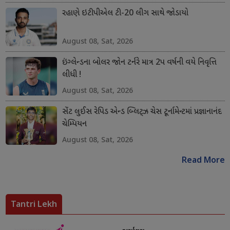
રહાણે ઇટીપીએલ ટી-20 લીગ સાથે જોડાયો
August 08, Sat, 2026
ઇંગ્લેન્ડના બોલર જોન ટર્નરે માત્ર 2પ વર્ષની વયે નિવૃત્તિ
લીધી !
August 08, Sat, 2026
સેંટ લુઈસ રેપિડ એન્ડ બ્લિટ્ઝ ચેસ ટૂર્નામેન્ટમાં પ્રજ્ઞાનાનંદ
ચેમ્પિયન
August 08, Sat, 2026
Read More
Tantri Lekh