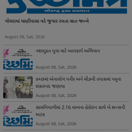
ગોધરામાં ધાણીપાસા વડે જુગાર રમતા સાત જબ્બે
August 08, Sat, 2026
નશામુક્ત યુવા માટે આવકાર્ય અભિયાન
August 08, Sat, 2026
કચ્છમાં એનાલોગ પનીર અને ચીઝની તપાસમાં નમૂના
શંકાસ્પદ જણાયા
August 08, Sat, 2026
સામખિયાળીમાં 2.16 લાખના હેરોઇન સાથે બે શખ્સની
અટક
August 08, Sat, 2026