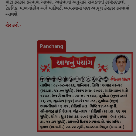
મોટા ફેરફાર કરવામાં આવશે. અહેવાલો અનુસાર સંગઠનની કાર્યપ્રણાલી
,
ટેકનિક
,
માળખાંકીય અને વહીવટી વ્યવસ્થામાં પણ આમૂલ ફેરફાર કરવામાં
આવશે.
શેર કરો -
Panchang