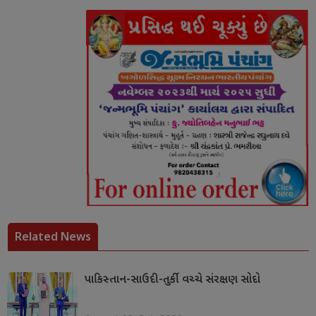
Related News
પાકિસ્તાન-સાઉદી-તુર્કી વચ્ચે સંરક્ષણ સોદો