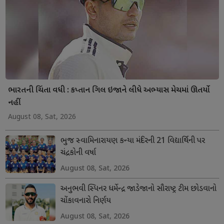
ભારતની ચિંતા વધી : કપ્તાન ગિલ ઇજાને લીધે અભ્યાસ મેચમાં ઊતર્યો
નહીં
August 08, Sat, 2026
ભુજ સ્વામિનારાયણ કન્યા મંદિરની 21 વિદ્યાર્થિની પર
ચંદ્રકોની વર્ષા
August 08, Sat, 2026
અનુભવી સ્પિનર ધર્મેન્દ્ર જાડેજાનો સૌરાષ્ટ્ર ટીમ છોડવાનો
ચોંકાવનારો નિર્ણય
August 08, Sat, 2026