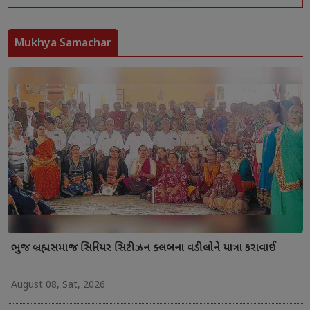
Mukhya Samachar
ભુજ બ્રહ્મસમાજ સિનિયર સિટીઝન ક્લબના વડીલોને યાત્રા કરાવાઈ
August 08, Sat, 2026