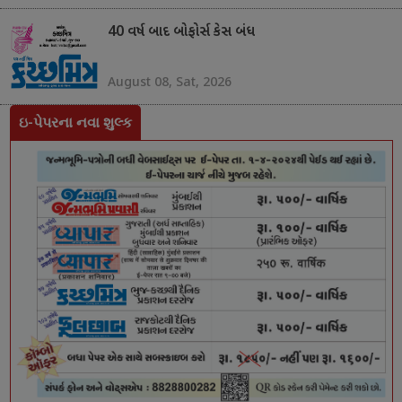
40 વર્ષ બાદ બોફોર્સ કેસ બંધ
August 08, Sat, 2026
ઇ-પેપરના નવા શુલ્ક