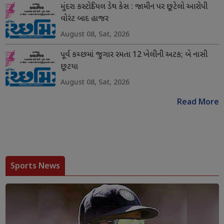
મુંદરા કસ્ટોડિયલ ડેથ કેસ : જામીન પર છૂટેલો આરોપી
વોરંટ બાદ હાજર
August 08, Sat, 2026
પૂર્વ કચ્છમાં જુગાર રમતા 12 ખેલીની અટક; બે નાસી
છૂટયા
August 08, Sat, 2026
Read More
Sports News