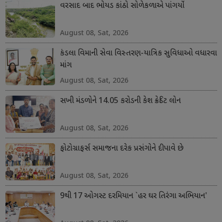
વરસાદ બાદ ભોયડ કાંઠો સોળેકળાએ પાંગર્યો
August 08, Sat, 2026
કંડલા વિમાની સેવા વિસ્તરણ-યાત્રિક સુવિધાઓ વધારવા
માંગ
August 08, Sat, 2026
સખી મંડળોને 14.05 કરોડની કેશ ક્રેડિટ લોન
August 08, Sat, 2026
ફોટોગ્રાફર્સ સમાજના દરેક પ્રસંગોને દીપાવે છે
August 08, Sat, 2026
9થી 17 ઓગસ્ટ દરમિયાન `હર ઘર તિરંગા અભિયાન'