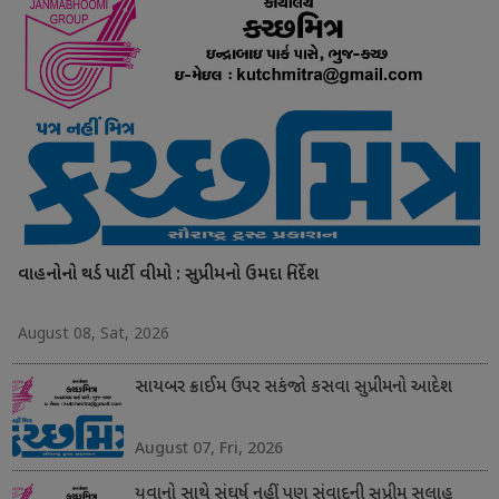
વાહનોનો થર્ડ પાર્ટી વીમો : સુપ્રીમનો ઉમદા નિર્દેશ
August 08, Sat, 2026
સાયબર ક્રાઈમ ઉપર સકંજો કસવા સુપ્રીમનો આદેશ
August 07, Fri, 2026
યુવાનો સાથે સંઘર્ષ નહીં પણ સંવાદની સુપ્રીમ સલાહ