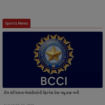
Sports News
ટીમ ઇન્ડિયાના ખેલાડીઓની ફિટનેસ ટેસ્ટ વધુ કડક બની