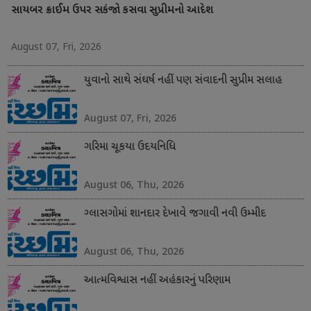
સાયબર ક્રાઈમ ઉપર સકંજો કસવા સુપ્રીમનો આદેશ
August 07, Fri, 2026
યુવાનો સાથે સંઘર્ષ નહીં પણ સંવાદની સુપ્રીમ સલાહ
August 07, Fri, 2026
ગરિમા ચૂકયા ઉદયનિધિ
August 06, Thu, 2026
ગ્લાસગોમાં શાનદાર દેખાવે જગાવી નવી ઉમ્મીદ
August 06, Thu, 2026
આત્મવિશ્વાસ નહીં અહંકારનું પરિણામ