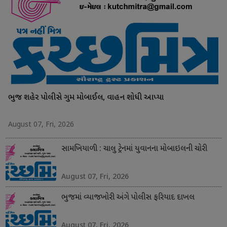
ભુજ શહેર પોલીસે ગુમ મોબાઈલ, વાહન શોધી આપ્યા
August 07, Fri, 2026
સામખિયાળી : ચાલુ ટ્રેનમાં યુવાનના મોબાઇલની ચોરી
August 07, Fri, 2026
ભુજમાં વ્યાજખોરી અંગે પોલીસ ફરિયાદ દાખલ
August 07, Fri, 2026