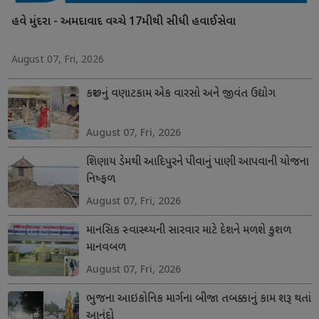
હવે મુંદરા - અમદાવાદ વચ્ચે 17મીથી સીધી હવાઈસેવા
August 07, Fri, 2026
કચ્છનું વણાટકામ એક વારસો અને જીવંત ઉદ્યોગ
August 07, Fri, 2026
શિણાય ડેમથી આદિપુરને પીવાનું પાણી આપવાની યોજના
નિષ્ફળ
August 07, Fri, 2026
માનસિક સ્વાસ્થ્યની સારવાર માટે દેશને મળશે કુશળ
માનવબળ
August 07, Fri, 2026
ભુજના આઇકોનિક માર્ગના બીજા તબક્કાનું કામ શરૂ થતાં
આનંદો