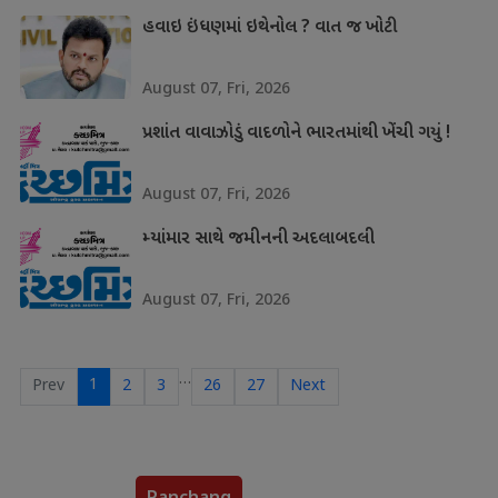
હવાઇ ઇંધણમાં ઇથેનોલ ? વાત જ ખોટી
August 07, Fri, 2026
પ્રશાંત વાવાઝોડું વાદળોને ભારતમાંથી ખેંચી ગયું !
August 07, Fri, 2026
મ્યાંમાર સાથે જમીનની અદલાબદલી
August 07, Fri, 2026
…
1
Prev
2
3
26
27
Next
Panchang