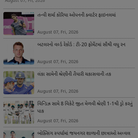
August 07, Fri, 2026
તન્વી શર્મા કોરિયા ઓપનની ક્વાર્ટર ફાઇનલમાં
August 07, Fri, 2026
બટલરનો વર્લ્ડ રેકોર્ડ : ટી-20 ફોર્મેટમાં સૌથી વધુ રન
August 07, Fri, 2026
લંકા સામેની શ્રેણીની તૈયારી ચકાસવાની તક
August 07, Fri, 2026
વિન્ડિઝ સામે 8 વિકેટે જીત મેળવી શ્રેણી 1-1થી ડ્રો કરતું
પાક
August 07, Fri, 2026
બોક્સિંગ સ્પર્ધામાં જયનગર શાળાની છાત્રાઓ અવ્વલ