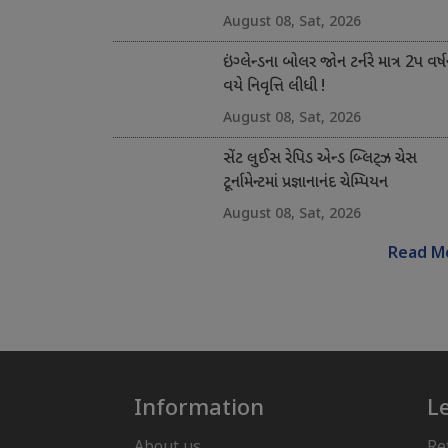
August 08, Sat, 2026
ઇંગ્લેન્ડના બોલર જોન ટર્નરે માત્ર 2પ વર્ષ
વયે નિવૃત્તિ લીધી !
August 08, Sat, 2026
સેંટ લુઈસ રેપિડ એન્ડ બ્લિટ્ઝ ચેસ
ટૂર્નામેન્ટમાં પ્રજ્ઞાનાનંદ ચેમ્પિયન
August 08, Sat, 2026
Read M
Information
L
About us
Re