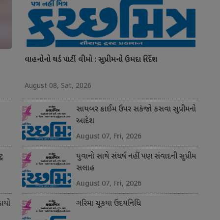
વાહનોનો થર્ડ પાર્ટી વીમો : સુપ્રીમનો ઉમદા નિર્દેશ
August 08, Sat, 2026
સાયબર ક્રાઈમ ઉપર સકંજો કસવા સુપ્રીમનો
આદેશ
August 07, Fri, 2026
્ર
યુવાનો સાથે સંઘર્ષ નહીં પણ સંવાદની સુપ્રીમ
સલાહ
August 07, Fri, 2026
ાયો
ગરિમા ચૂકયા ઉદયનિધિ