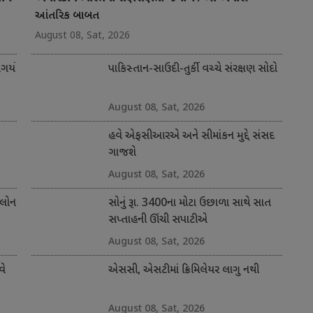
આંતરિક બાબત
August 08, Sat, 2026
ર્યો
પાકિસ્તાન-સાઉદી-તુર્કી વચ્ચે સંરક્ષણ સોદો
August 08, Sat, 2026
હવે એફસીઆરએ અને સીમાંકન મુદ્દે સંસદ
ગાજશે
August 08, Sat, 2026
 લોન
સોનું રૂા. 3400ના મોટા ઉછાળા સાથે સાત
સપ્તાહની ઊંચી સપાટીએ
August 08, Sat, 2026
વે
એસસી, એસટીમાં ક્રિમિલેયર લાગુ નથી
August 08, Sat, 2026