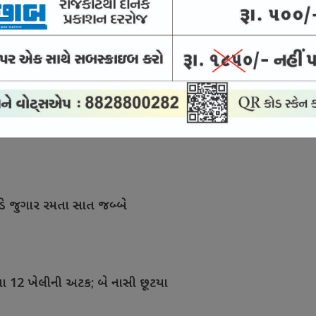
ાખના હેરોઇન સાથે બે શખ્સની અટક
કેસ : જામીન પર છૂટેલો આરોપી વોરંટ બાદ હાજર
ડે જુગાર રમતા સાત જબ્બે
મતા 12 ખેલીની અટક; બે નાસી છૂટયા