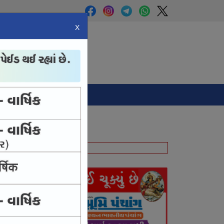
X
Panchang