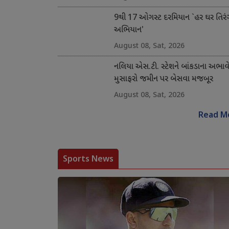
9થી 17 ઓગસ્ટ દરમિયાન `હર ઘર તિરં
અભિયાન'
August 08, Sat, 2026
નલિયા એસ.ટી. સ્ટેશને બાંકડાના અભાવ
મુસાફરો જમીન પર બેસવા મજબૂર
August 08, Sat, 2026
Read M
Sports News