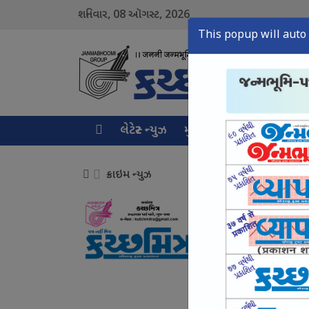
08
2026
શનિવાર,
ઑગસ્ટ,
This popup will auto 
લેટેસ્ટ ન્યુઝ
મુખ્ય સમાચાર
ક્રાઇમ ન્ય
ક્રાઇમ ન્યુઝ
નશામુક્ત યુવા માટે 
August 08, Sat, 2026
કચ્છમાં એનાલોગ પનીર