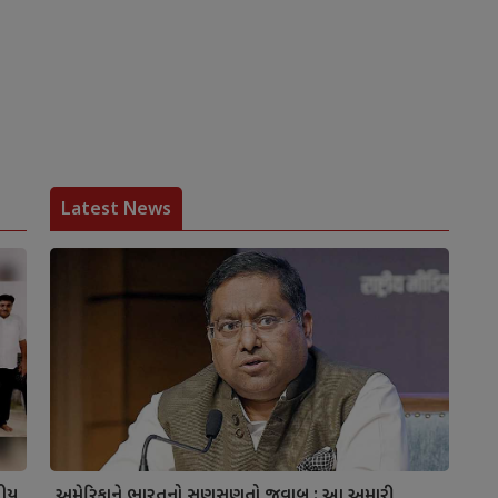
Latest News
નીય
અમેરિકાને ભારતનો સણસણતો જવાબ : આ અમારી