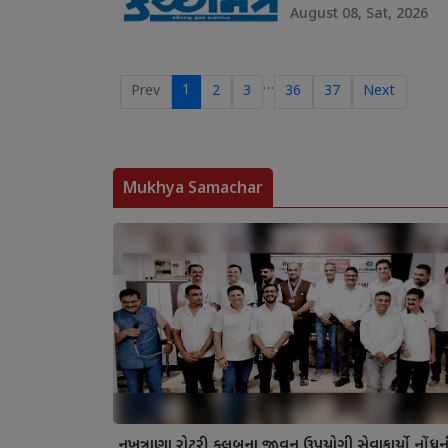
August 08, Sat, 2026
…
1
Prev
2
3
36
37
Next
Mukhya Samachar
નખત્રાણા રોટરી ક્લબના જીવન ઉપયોગી સેવાકાર્યો નોંધ