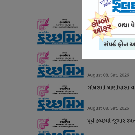
August 08, Sat, 2026
સામખિયાળીમાં 2.16 લ
August 08, Sat, 2026
મુંદરા કસ્ટોડિયલ ડેથ 
August 08, Sat, 2026
ગોધરામાં ધાણીપાસા વ
August 08, Sat, 2026
પૂર્વ કચ્છમાં જુગાર ર