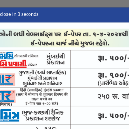
close in 2 seconds
ુઝ
સ્પોર્ટ્સ ન્યુઝ
તંત્રી લેખ
અવસાન નોંધ
ઈ-પેપર
આવકાર્ય અભિયાન
 અને ચીઝની તપાસમાં નમૂના શંકાસ્પદ જણાયા