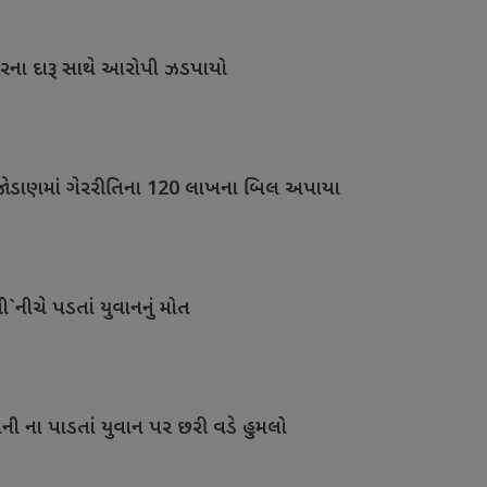
ારના દારૂ સાથે આરોપી ઝડપાયો
જોડાણમાં ગેરરીતિના 120 લાખના બિલ અપાયા
`નીચે પડતાં યુવાનનું મોત
ી ના પાડતાં યુવાન પર છરી વડે હુમલો