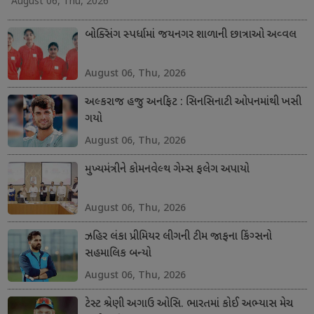
August 06, Thu, 2026
બોક્સિંગ સ્પર્ધામાં જયનગર શાળાની છાત્રાઓ અવ્વલ
August 06, Thu, 2026
અલ્કરાજ હજુ અનફિટ : સિનસિનાટી ઓપનમાંથી ખસી
ગયો
August 06, Thu, 2026
મુખ્યમંત્રીને કોમનવેલ્થ ગેમ્સ ફલેગ અપાયો
August 06, Thu, 2026
ઝહિર લંકા પ્રીમિયર લીગની ટીમ જાફના કિંગ્સનો
સહમાલિક બન્યો
August 06, Thu, 2026
ટેસ્ટ શ્રેણી અગાઉ ઓસિ. ભારતમાં કોઈ અભ્યાસ મેચ