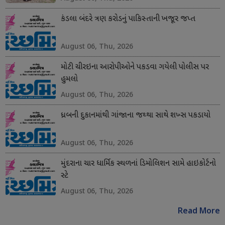
કંડલા બંદરે ત્રણ કરોડનું પાકિસ્તાની ખજૂર જપ્ત
August 06, Thu, 2026
મોટી ચીરઇના આરોપીઓને પકડવા ગયેલી પોલીસ પર
હુમલો
August 06, Thu, 2026
ધ્રબની દુકાનમાંથી ગાંજાના જથ્થા સાથે શખ્સ પકડાયો
August 06, Thu, 2026
મુંદરાના ચાર ધાર્મિક સ્થળનાં ડિમોલિશન સામે હાઇકોર્ટનો
સ્ટે
August 06, Thu, 2026
Read More