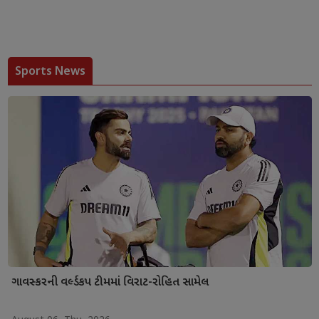
Sports News
ગાવસ્કરની વર્લ્ડકપ ટીમમાં વિરાટ-રોહિત સામેલ