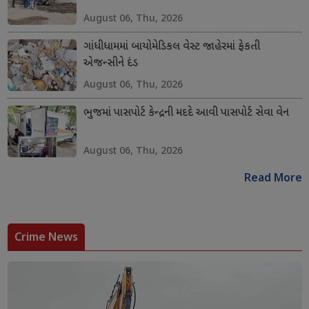
August 06, Thu, 2026
ગાંધીધામમાં બાયોમેડિકલ વેસ્ટ જાહેરમાં ફેકતી
એજન્સીને દંડ
August 06, Thu, 2026
ભુજમાં પાસપોર્ટ કેન્દ્રની મદદે આવી પાસપોર્ટ સેવા વેન
August 06, Thu, 2026
Read More
Crime News