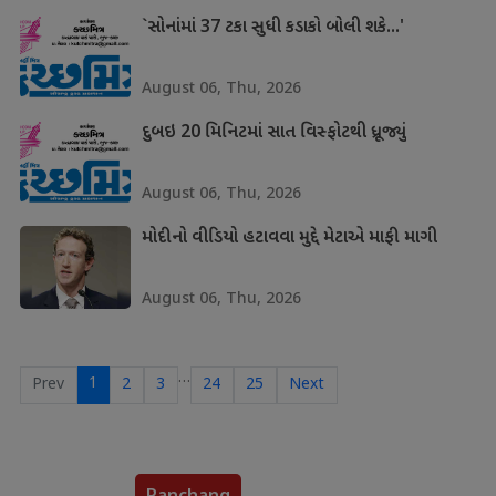
`સોનાંમાં 37 ટકા સુધી કડાકો બોલી શકે...'
August 06, Thu, 2026
દુબઇ 20 મિનિટમાં સાત વિસ્ફોટથી ધ્રૂજ્યું
August 06, Thu, 2026
મોદીનો વીડિયો હટાવવા મુદ્દે મેટાએ માફી માગી
August 06, Thu, 2026
…
1
Prev
2
3
24
25
Next
Panchang