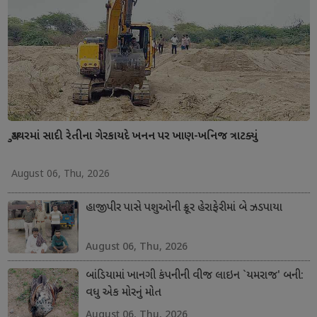
ગુડથરમાં સાદી રેતીના ગેરકાયદે ખનન પર ખાણ-ખનિજ ત્રાટક્યું
August 06, Thu, 2026
હાજીપીર પાસે પશુઓની ક્રૂર હેરાફેરીમાં બે ઝડપાયા
August 06, Thu, 2026
બાંડિયામાં ખાનગી કંપનીની વીજ લાઇન `યમરાજ' બની:
વધુ એક મોરનું મોત
August 06, Thu, 2026