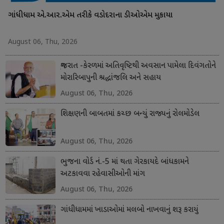
ગાંધીધામ એ.આર.એમ તરીકે વડોદરાના ડીઓએમ મુકાયા
August 06, Thu, 2026
ગુજરાત -કેરળમાં અતિવૃષ્ટિથી અવસાન પામેલા દિવંગતોને
મોરારિબાપુની શ્રદ્ધાંજલિ અને સહાય
August 06, Thu, 2026
શિક્ષણની બાબતમાં કચ્છ બન્યું રાજ્યનું રોલમોડેલ
August 06, Thu, 2026
ભુજના વોર્ડ નં.-5 માં થતા ગેરકાયદે બાંધકામને
અટકાવવા રહેવાસીઓની માંગ
August 06, Thu, 2026
ગાંધીધામમાં ખાડાઓમાં મલબો નાખવાનું શરૂ કરાયું