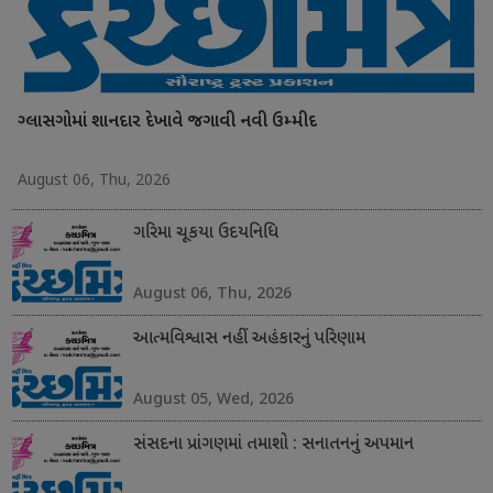
ગ્લાસગોમાં શાનદાર દેખાવે જગાવી નવી ઉમ્મીદ
August 06, Thu, 2026
ગરિમા ચૂકયા ઉદયનિધિ
August 06, Thu, 2026
આત્મવિશ્વાસ નહીં અહંકારનું પરિણામ
August 05, Wed, 2026
સંસદના પ્રાંગણમાં તમાશો : સનાતનનું અપમાન