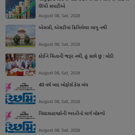
ઊંચી સપાટીએ
August 08, Sat, 2026
એસસી, એસટીમાં ક્રિમિલેયર લાગુ નથી
August 08, Sat, 2026
કોઈને ચિંતાની જરૂર નથી, હું સાથે છું : મોદી
August 08, Sat, 2026
40 વર્ષ બાદ બોફોર્સ કેસ બંધ
August 08, Sat, 2026
વિદ્યાસહાયકોની ભરતીનો માર્ગ મોકળો
August 08, Sat, 2026