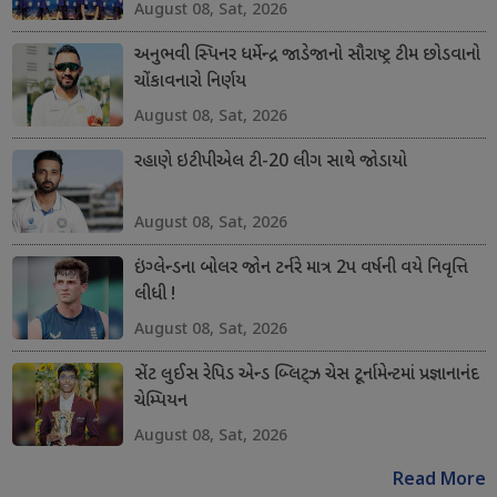
August 08, Sat, 2026
અનુભવી સ્પિનર ધર્મેન્દ્ર જાડેજાનો સૌરાષ્ટ્ર ટીમ છોડવાનો
ચોંકાવનારો નિર્ણય
August 08, Sat, 2026
રહાણે ઇટીપીએલ ટી-20 લીગ સાથે જોડાયો
August 08, Sat, 2026
ઇંગ્લેન્ડના બોલર જોન ટર્નરે માત્ર 2પ વર્ષની વયે નિવૃત્તિ
લીધી !
August 08, Sat, 2026
સેંટ લુઈસ રેપિડ એન્ડ બ્લિટ્ઝ ચેસ ટૂર્નામેન્ટમાં પ્રજ્ઞાનાનંદ
ચેમ્પિયન
August 08, Sat, 2026
Read More