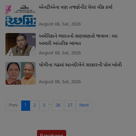
એનટીએના ત્રણ તજજ્ઞેનીટ પેપર લીક કર્યાં
August 08, Sat, 2026
અમેરિકાને ભારતનો સણસણતો જવાબ : આ
અમારી આંતરિક બાબત
August 08, Sat, 2026
યોગીના ગઢમાં આનંદીબેને સરકારની પોલ ખોલી
August 08, Sat, 2026
…
1
Prev
2
3
26
27
Next
Panchang