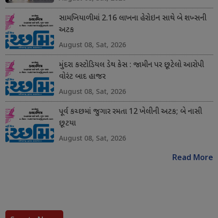
સામખિયાળીમાં 2.16 લાખના હેરોઇન સાથે બે શખ્સની
અટક
August 08, Sat, 2026
મુંદરા કસ્ટોડિયલ ડેથ કેસ : જામીન પર છૂટેલો આરોપી
વોરંટ બાદ હાજર
August 08, Sat, 2026
પૂર્વ કચ્છમાં જુગાર રમતા 12 ખેલીની અટક; બે નાસી
છૂટયા
August 08, Sat, 2026
Read More