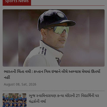
Sports News
ભારતની ચિંતા વધી : કપ્તાન ગિલ ઇજાને લીધે અભ્યાસ મેચમાં ઊતર્યો
નહીં
August 08, Sat, 2026
ભુજ સ્વામિનારાયણ કન્યા મંદિરની 21 વિદ્યાર્થિની પર
ચંદ્રકોની વર્ષા