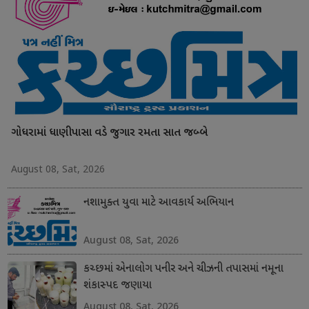
ગોધરામાં ધાણીપાસા વડે જુગાર રમતા સાત જબ્બે
August 08, Sat, 2026
નશામુક્ત યુવા માટે આવકાર્ય અભિયાન
August 08, Sat, 2026
કચ્છમાં એનાલોગ પનીર અને ચીઝની તપાસમાં નમૂના
શંકાસ્પદ જણાયા
August 08, Sat, 2026