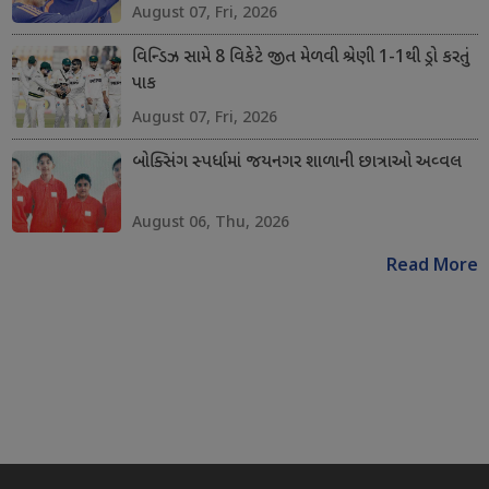
August 07, Fri, 2026
વિન્ડિઝ સામે 8 વિકેટે જીત મેળવી શ્રેણી 1-1થી ડ્રો કરતું
પાક
August 07, Fri, 2026
બોક્સિંગ સ્પર્ધામાં જયનગર શાળાની છાત્રાઓ અવ્વલ
August 06, Thu, 2026
Read More