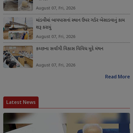
August 07, Fri, 2026
માંડવીમાં બાયપાસનાં સ્થાન ઉપર ગર્ડર બેસાડવાનું કામ
શરૂ કરાયું
August 07, Fri, 2026
કચ્છના સર્વાંગી વિકાસ વિવિધ મુદે મંથન
August 07, Fri, 2026
Read More
Latest News