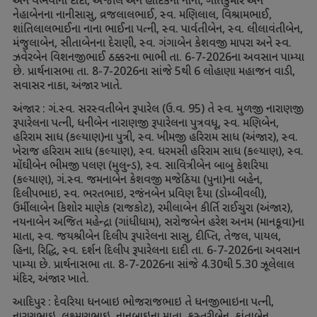
અને વૈભવીના દાદી
,
અંજલિ અને હાર્દિકના નાની
,
ગીતકુમાર અને
નેહાબેનના નાનીસાસુ
,
વ્રજલાલભાઈ
,
સ્વ. મણિલાલ
,
વિશ્રામભાઈ
,
શાંતિલાલભાઈના નાના ભાઈના પત્ની
,
સ્વ. પાર્વતીબેન
,
સ્વ. લીલાવંતીબેન
,
મંજુલાબેન
,
સીતાબેનના દેરાણી
,
સ્વ. ગંગાબેન કેશવજી માપરા અને સ્વ.
ઝવેરબેન વિશનજીભાઈ ઠક્કરના ભાભી તા.
6-7-2026
ના અવસાન પામ્યા
છે. પ્રાર્થનાસભા તા.
8-7-2026
ના સાંજે
5
થી
6
લોહાણા મહાજન વાડી
,
સવાસર નાકા
,
અંજાર ખાતે.
અંજાર : ગં.સ્વ. સરસ્વતીબેન રૂપારેલ (ઉ.વ.
95)
તે સ્વ. મુળજી નારાણજી
રૂપારેલના પત્ની
,
ધનીબેન નારાણજી રૂપારેલના પુત્રવધૂ
,
સ્વ. મણિબેન
,
હરિરામ સાધ (કલ્યાણ)ના પુત્રી
,
સ્વ. ખીમજી હરિરામ સાધ (અંજાર)
,
સ્વ.
ખેરાજ હરિરામ સાધ (કલ્યાણ)
,
સ્વ. ધરમસી હરિરામ સાધ (કલ્યાણ)
,
સ્વ.
મોંઘીબેન ભીમજી પલણ (મુલુન્ડ)
,
સ્વ. સાવિત્રીબેન બાબુ કેશરિયા
(કલ્યાણ)
,
ગં.સ્વ. જમનાબેન કેશવજી મજેઠિયા (પુના)ના બહેન
,
દિલીપભાઇ
,
સ્વ. ભરતભાઇ
,
રજંનબેન પ્રવિણ દૈયા (ડોમ્બીવલી)
,
ઉર્મીલાબેન કિશોર માણેક (રાજકોટ)
,
રમીલાબેન કીર્તિ રાઈચુરા (અંજાર)
,
નયનાબેન અજિત મહેન્દ્રા (ગાંધીધામ)
,
સરોજબેન હરેશ અનમ (માનકૂવા)ના
માતા
,
સ્વ. જયશ્રીબેન દિલીપ રૂપારેલના સાસુ
,
દીપ્તિ
,
તેજલ
,
પાયલ
,
હિના
,
રિદ્ધિ
,
સ્વ. દર્શન દિલીપ રૂપારેલના દાદી તા.
6-7-2026
ના અવસાન
પામ્યા છે. પ્રાર્થનાસભા તા.
8-7-2026
ના સાંજે
4.30
થી
5.30
ઝૂલેલાલ
મંદિર
,
અંજાર ખાતે.
આદિપુર : દેવરિયા ધનબાઇ ભોજરાજભાઇ તે ધનજીભાઇના પત્ની
,