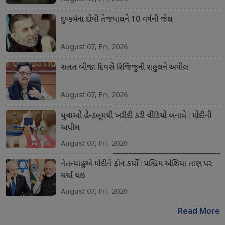
દુષ્કર્મના દોષી તેજપાલને 10 વર્ષની જેલ
August 07, Fri, 2026
સતત બીજા દિવસે રિજિજુની રાહુલને અપીલ
August 07, Fri, 2026
યુવાઓ હેન્ડલૂમથી ખરીદી કરી વીડિયો બનાવે : મોદીની
અપીલ
August 07, Fri, 2026
નેતન્યાહુએ મોદીને ફોન કર્યો : પશ્ચિમ એશિયા તાણ પર
ચર્ચા થઇ
August 07, Fri, 2026
Read More