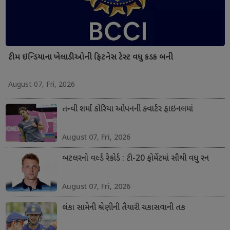
ટીમ ઇન્ડિયાના ખેલાડીઓની ફિટનેસ ટેસ્ટ વધુ કડક બની
August 07, Fri, 2026
તન્વી શર્મા કોરિયા ઓપનની ક્વાર્ટર ફાઇનલમાં
August 07, Fri, 2026
બટલરનો વર્લ્ડ રેકોર્ડ : ટી-20 ફોર્મેટમાં સૌથી વધુ રન
August 07, Fri, 2026
લંકા સામેની શ્રેણીની તૈયારી ચકાસવાની તક