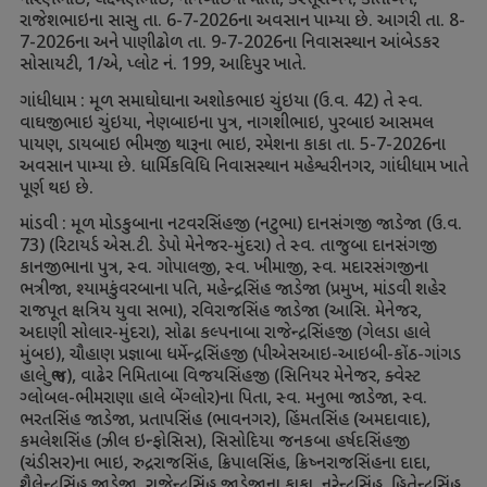
નારણભાઇ
,
લક્ષ્મણભાઇ
,
નાનબાઇના માતા
,
કસ્તૂરીબેન
,
કાંતાબેન
,
રાજેશભાઇના સાસુ તા.
6-7-2026
ના અવસાન પામ્યા છે. આગરી તા.
8-
7-2026
ના અને પાણીઢોળ તા.
9-7-2026
ના નિવાસસ્થાન આંબેડકર
સોસાયટી
,
1/
એ
,
પ્લોટ નં.
199,
આદિપુર ખાતે.
ગાંધીધામ : મૂળ સમાઘોઘાના અશોકભાઇ ચુંઇયા (ઉ.વ.
42)
તે સ્વ.
વાઘજીભાઇ ચુંઇયા
,
નેણબાઇના પુત્ર
,
નાગશીભાઇ
,
પુરબાઇ આસમલ
પાયણ
,
ડાયબાઇ ભીમજી થારૂના ભાઇ
,
રમેશના કાકા તા.
5-7-2026
ના
અવસાન પામ્યા છે. ધાર્મિકવિધિ નિવાસસ્થાન મહેશ્વરીનગર
,
ગાંધીધામ ખાતે
પૂર્ણ થઇ છે.
માંડવી : મૂળ મોડકુબાના નટવરસિંહજી (નટુભા) દાનસંગજી જાડેજા (ઉ.વ.
73) (
રિટાયર્ડ એસ.ટી. ડેપો મેનેજર-મુંદરા) તે સ્વ. તાજુબા દાનસંગજી
કાનજીભાના પુત્ર
,
સ્વ. ગોપાલજી
,
સ્વ. ખીમાજી
,
સ્વ. મદારસંગજીના
ભત્રીજા
,
શ્યામકુંવરબાના પતિ
,
મહેન્દ્રસિંહ જાડેજા (પ્રમુખ
,
માંડવી શહેર
રાજપૂત ક્ષત્રિય યુવા સભા)
,
રવિરાજસિંહ જાડેજા (આસિ. મેનેજર
,
અદાણી સોલાર-મુંદરા)
,
સોઢા કલ્પનાબા રાજેન્દ્રસિંહજી (ગેલડા હાલે
મુંબઇ)
,
ચૌહાણ પ્રજ્ઞાબા ધર્મેન્દ્રસિંહજી (પીએસઆઇ-આઇબી-કોંઠ-ગાંગડ
હાલે ભુજ)
,
વાઢેર નિમિતાબા વિજયસિંહજી (સિનિયર મેનેજર
,
ક્વેસ્ટ
ગ્લોબલ-ભીમરાણા હાલે બેંગ્લોર)ના પિતા
,
સ્વ. મનુભા જાડેજા
,
સ્વ.
ભરતસિંહ જાડેજા
,
પ્રતાપસિંહ (ભાવનગર)
,
હિંમતસિંહ (અમદાવાદ)
,
કમલેશસિંહ (ઝીલ ઇન્ફોસિસ)
,
સિસોદિયા જનકબા હર્ષદસિંહજી
(ચંડીસર)ના ભાઇ
,
રુદ્રરાજસિંહ
,
ક્રિપાલસિંહ
,
ક્રિષ્નરાજસિંહના દાદા
,
શૈલેન્દ્રસિંહ જાડેજા
,
રાજેન્દ્રસિંહ જાડેજાના કાકા
,
નરેન્દ્રસિંહ
,
હિતેન્દ્રસિંહ
,