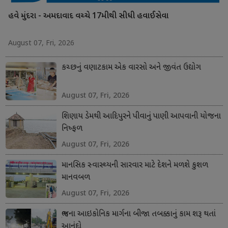
હવે મુંદરા - અમદાવાદ વચ્ચે 17મીથી સીધી હવાઈસેવા
August 07, Fri, 2026
કચ્છનું વણાટકામ એક વારસો અને જીવંત ઉદ્યોગ
August 07, Fri, 2026
શિણાય ડેમથી આદિપુરને પીવાનું પાણી આપવાની યોજના
નિષ્ફળ
August 07, Fri, 2026
માનસિક સ્વાસ્થ્યની સારવાર માટે દેશને મળશે કુશળ
માનવબળ
August 07, Fri, 2026
ભુજના આઇકોનિક માર્ગના બીજા તબક્કાનું કામ શરૂ થતાં
આનંદો