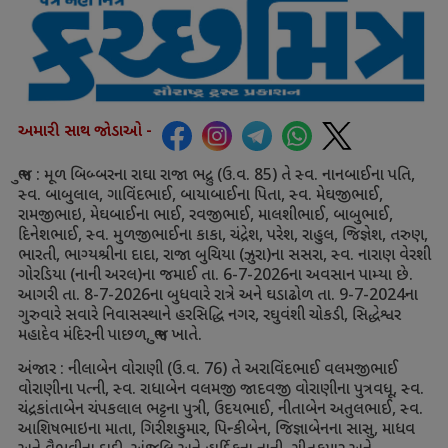
અમારી સાથ જોડાઓ -
ભુજ : મૂળ બિબ્બરના રાઘા રાજા ભદ્રુ (ઉ.વ.
85)
તે સ્વ. નાનબાઈના પતિ
,
સ્વ. બાબુલાલ
,
ગાવિંદભાઈ
,
બાયાબાઈના પિતા
,
સ્વ. મેઘજીભાઈ
,
રામજીભાઇ
,
મેઘબાઈના ભાઈ
,
રવજીભાઈ
,
માલશીભાઈ
,
બાબુભાઈ
,
દિનેશભાઈ
,
સ્વ. મુળજીભાઈના કાકા
,
ચંદ્રેશ
,
પરેશ
,
રાહુલ
,
જિજ્ઞેશ
,
તરુણ
,
ભારતી
,
ભાગ્યશ્રીના દાદા
,
રાજા બુચિયા (ઝુરા)ના સસરા
,
સ્વ. નારાણ વેરશી
ગોરડિયા (નાની અરલ)ના જમાઈ તા.
6-7-2026
ના અવસાન પામ્યા છે.
આગરી તા.
8-7-2026
ના બુધવારે રાત્રે અને ઘડાઢોળ તા.
9-7-2024
ના
ગુરુવારે સવારે નિવાસસ્થાને હરસિદ્ધિ નગર
,
રઘુવંશી ચોકડી
,
સિદ્ધેશ્વર
મહાદેવ મંદિરની પાછળ
,
ભુજ ખાતે.
અંજાર : નીલાબેન વોરાણી (ઉ.વ.
76)
તે અરાવિંદભાઈ વલમજીભાઈ
વોરાણીના પત્ની
,
સ્વ. રાધાબેન વલમજી જાદવજી વોરાણીના પુત્રવધૂ
,
સ્વ.
ચંદ્રકાંતાબેન ચંપકલાલ ભટ્ટના પુત્રી
,
ઉદયભાઈ
,
નીતાબેન અતુલભાઈ
,
સ્વ.
આશિષભાઇના માતા
,
ગિરીશકુમાર
,
પિન્કીબેન
,
જિજ્ઞાબેનના સાસુ
,
માધવ