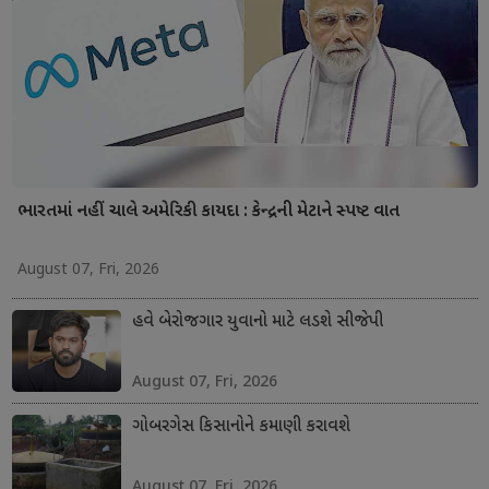
ભારતમાં નહીં ચાલે અમેરિકી કાયદા : કેન્દ્રની મેટાને સ્પષ્ટ વાત
August 07, Fri, 2026
હવે બેરોજગાર યુવાનો માટે લડશે સીજેપી
August 07, Fri, 2026
ગોબરગેસ કિસાનોને કમાણી કરાવશે
August 07, Fri, 2026