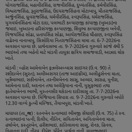
યોગરાજસિંહ
,
મહાવીરસિંહ
,
રાજવીરસિંહ
,
દુષ્યંતસિંહ
,
કર્મવીરસિંહ
,
વિશ્વરાજસિંહ
,
રૂતુરાજસિંહ
,
ઉદયરાજસિંહના મોટાબાપુ
,
મીતરાજસિંહ
,
અર્જુનસિંહ
,
ધ્રુવરાજસિંહ
,
ધર્મવીરસિંહ
,
સ્વરૂપસિંહ
,
ધર્મરાજસિંહ
,
યુગવર્ધનસિંહના મોટા દાદા
,
પલભાટી કલ્યાણજી કાંયાજી (ખુઅડા)ના
જમાઇ
,
ખુઅડાના હરિસંગજી કલ્યાણજી
,
શિવુભા કલ્યાણજીના બનેવી
,
વિજયસિંહ સોઢા
,
પ્રતાપસિંહ સોઢા
,
આર્યરાજસિંહ ચૌહાણ
,
સ્વરૂપસિંહ
વાઢેરના નાનાબાપુ
,
સિસોદિયા નિતરાજસિંહના મામા તા.
6-7-2026
ના
અવસાન પામ્યા છે. પ્રાર્થનાસભા તા.
9-7-2026
ના ગુરુવારે સાંજે
4
થી
5
ભાઇઓ તથા બહેનો માટે માંડવી તાલુકા ક્ષત્રિય સમાજવાડી
,
આઝાદ ચોક
ખાતે.
માંડવી : વ્હોરા આમેનાબેન ફઝલેઅબ્બાસ સાઇગર (ઉ.વ.
90)
તે
રશીદાબેન (સુરત)
,
અલીઅસગર (તાજ આઇક્રીમ)
,
અલીહુસેનના માતા
,
ખુઝૈમાભાઇ
,
સકીનાબેન
,
તસ્નીમબેનના સાસુ
,
અમ્માર
,
સારાહ
,
મુનીરા
,
આમેનાના દાદી
,
અદનાન તથા અલેફિયાના નાની
,
યુસુફભાઇ તથા
ફાતેમાબેનના ભાભી
,
મુસ્તનસીર ચકેડાના દાદીસાસુ તા.
7-7-2026
ના
અવસાન પામ્યા છે. ત્રિજિયાના સિપારા તા.
9-7-2026
ના ગુરુવારે બપોરે
12.30
વાગ્યે કુત્બી મસ્જિદ
,
તૈયાબપુરા
,
માંડવી ખાતે.
માધાપર (તા. ભુજ) : રતનબેન રત્નાભાઇ ભીમજી સેંઘાણી (ઉ.વ.
75)
તે સ્વ.
રત્નાભાઇના પત્ની
,
દિલીપ
,
નીતિન
,
સવિતાબેન
,
અનિતાબેનના માતા
,
હર્ષાબેન
,
કસ્તૂરબેન
,
હરીશભાઇ
,
કાંતિલાલના સાસુ
,
રોનક
,
હિનલ
,
નિહાનના દાદી
,
નીરવ
,
દીપેશ
,
ધીરેન
,
પાર્થના નાની
,
લાલજીભાઇ
,