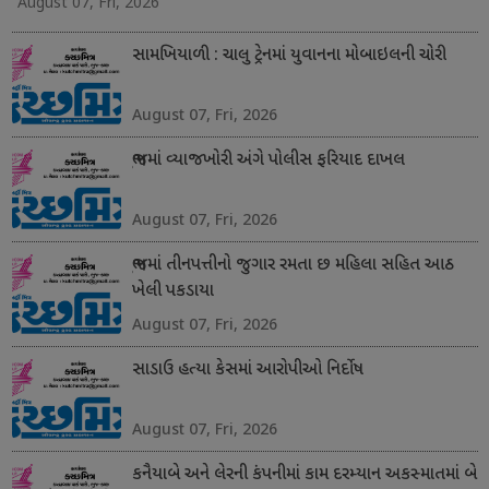
August 07, Fri, 2026
સામખિયાળી : ચાલુ ટ્રેનમાં યુવાનના મોબાઇલની ચોરી
August 07, Fri, 2026
ભુજમાં વ્યાજખોરી અંગે પોલીસ ફરિયાદ દાખલ
August 07, Fri, 2026
ભુજમાં તીનપત્તીનો જુગાર રમતા છ મહિલા સહિત આઠ
ખેલી પકડાયા
August 07, Fri, 2026
સાડાઉ હત્યા કેસમાં આરોપીઓ નિર્દોષ
August 07, Fri, 2026
કનૈયાબે અને લેરની કંપનીમાં કામ દરમ્યાન અકસ્માતમાં બે