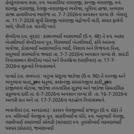
હેમકુંવરબાના કાકા
,
સ્વ. આસારિયા નારાણજી
,
કાનજી નારાણજી
,
સ્વ.
શામજી નારાણજી
,
દેવજી નારાણજીના ભત્રીજા
,
બુધિયા હાજા
,
અભરામ
હાજા હાલારિયાના ભાણેજ તા.
7-7-2026
ના અવસાન પામ્યા છે. બેસણું
તા.
11-7-2026
સુધી હિરાજી નારાણજી ચંદ્રોગાની વાડી
,
સંઘાર ફાર્મની
સામે
,
પીપરી (તા. માંડવી) ખાતે.
શેખડિયા (તા. મુંદરા) : કરશનભાઈ આશાભાઈ (ઉ.વ.
48)
તે સ્વ. આશા
ખેતશીભાઈ શેખડિયાના પુત્ર
,
વિરમભાઈ ખેતશીભાઈ
,
કવિ આલના
ભત્રીજા
,
ડોસાભાઈ આશાભાઈના ભાઈ
,
વિશાલ અને વિજયના પિતા
,
લધુભાઈ રામભાઈના જમાઇ તા.
7-7-2026
ના અવસાન પામ્યા છે. સાદડી
નિવાસસ્થાન શેખડિયા ખાતે અને ઉત્તરક્રિયા (પાણીવાર) તા.
17-7-
2026
ના શુક્રવારે નિવાસસ્થાને.
પાનધ્રો (તા. લખપત) : ધનુબા ચાંદુભા જાડેજા (ઉ.વ.
96)
તે રતનજી અને
ભગુભાના માતા
,
ભુરૂભા ચનુભા
,
કરશનજી રામસંગજીના કાકી
,
ભુરૂભા
દાજીભાના મોટામા
,
જાડેજા તખતાસિંહ સુરૂભા અને જાડેજા હિમતાસિંહ
હઠુભાના દાદી તા.
6-7-2026
ના અવસાન પામ્યા છે. તા.
16-7-2026
ના
આગરી રાત અને તા.
17-7-2026
ના ઘડાઢોળ નિવાસસ્થાને.
ભવાનીપર (તા. અબડાસા) : કરસન વેલજીભાઈ રાજપૂત (ઉ.વ.
66)
તે
સ્વ. મણિબાઈ વેલજીના પુત્ર
,
સાકરીબાઈના પતિ
,
સ્વ. બચુભાઈ વેલજી
,
લક્ષ્મીબાઈ રમણભાઈ સોલંકી (સાંધાણ) સ્વ. તુલસીબાઈ લક્ષ્મણભાઈ
પરમાર (કોઠારા)
,
જમણાબાઈ