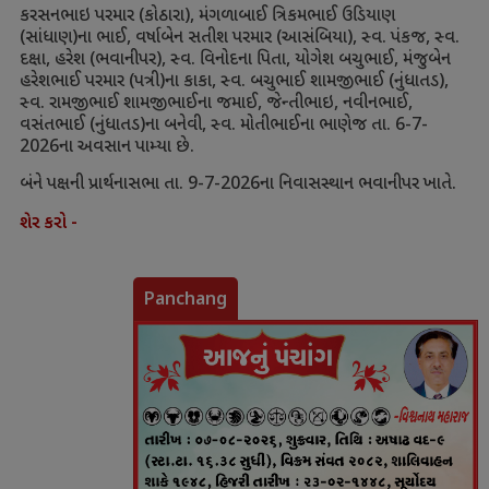
કરસનભાઇ પરમાર (કોઠારા)
,
મંગળાબાઈ ત્રિકમભાઈ ઉડિયાણ
(સાંધાણ)ના ભાઈ
,
વર્ષાબેન સતીશ પરમાર (આસંબિયા)
,
સ્વ. પંકજ
,
સ્વ.
દક્ષા
,
હરેશ (ભવાનીપર)
,
સ્વ. વિનોદના પિતા
,
યોગેશ બચુભાઈ
,
મંજુબેન
હરેશભાઈ પરમાર (પત્રી)ના કાકા
,
સ્વ. બચુભાઈ શામજીભાઈ (નુંધાતડ)
,
સ્વ. રામજીભાઈ શામજીભાઈના જમાઈ
,
જેન્તીભાઇ
,
નવીનભાઈ
,
વસંતભાઈ (નુંધાતડ)ના બનેવી
,
સ્વ. મોતીભાઈના ભાણેજ તા.
6-7-
2026
ના અવસાન પામ્યા છે.
બંને પક્ષની પ્રાર્થનાસભા તા.
9-7-2026
ના નિવાસસ્થાન ભવાનીપર ખાતે.
શેર કરો -
Panchang