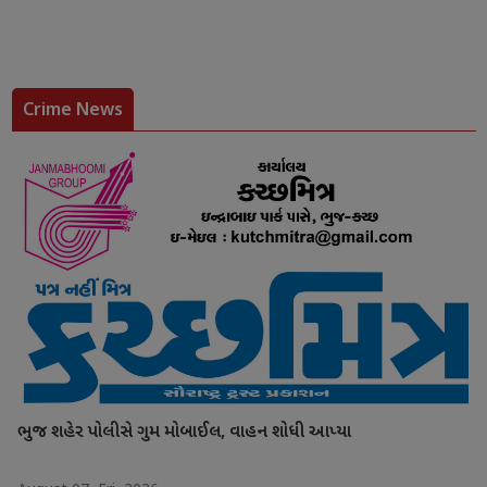
Crime News
ભુજ શહેર પોલીસે ગુમ મોબાઈલ, વાહન શોધી આપ્યા