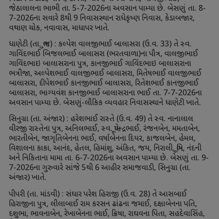
જેઠાલાલના ભાભી તા.
5-7-2026
ના અવસાન પામ્યા છે. બેસણું તા.
8-
7-2026
ના સવારે
8
થી
9
નિવાસસ્થાન રાધેકૃષ્ણ નિવાસ
,
કેડાબજાર
,
વથાણ ચોક
,
નવાવાસ
,
માધાપર ખાતે.
ધાણેટી (તા. ભુજ) : કલ્પેશ વાલજીભાઈ બાલાસરા (ઉ.વ.
33)
તે સ્વ.
ગાવિંદભાઈ બિજલભાઈ બાલાસરા (ભરતવાળા)ના પૌત્ર
,
વાલજીભાઈ
ગાવિંદભાઇ બાલાસરાના પુત્ર
,
કાનજીભાઈ ગાવિંદભાઇ બાલાસરાના
ભત્રીજા
,
અલ્પેશભાઈ વાલજીભાઈ બાલાસરા
,
મિતેષભાઈ વાલજીભાઈ
બાલાસરા
,
દીપેશભાઈ કાનજીભાઈ બાલાસરા
,
રિતેશભાઈ કાનજીભાઈ
બાલાસરા
,
ભાગ્યવંશ કાનજીભાઈ બાલાસરાના ભાઈ તા.
7-7-2026
ના
અવસાન પામ્યા છે. બેસણું-લૌકિક વ્યવહાર નિવાસસ્થાને ધાણેટી ખાતે.
સિનુગ્રા (તા. અંજાર) : હરેશભાઈ રાસ્તે (ઉ.વ.
49)
તે સ્વ. નાનાલાલ
વીરજી રાસ્તેના પુત્ર
,
અનિલભાઈ
,
સ્વ. ભૂપેન્દ્રભાઈ
,
રંજનબેન
,
મમતાબેન
,
ભારતીબેન
,
જાગૃતિબેનના ભાઈ
,
વર્ષાબેનના દિયર
,
કાજલબેન
,
હેમલ
,
વિશાલના કાકા
,
આનંદ
,
હેતલ
,
હિમાંશુ
,
અંકિત
,
જય
,
નિરાલી
,
ભૂમિ
,
નંદની
અને નિકિતાના મામા તા.
6-7-2026
ના અવસાન પામ્યા છે. બેસણું તા.
9-
7-2026
ના ગુરુવારે સાંજે
5
થી
6
આહીર સમાજવાડી
,
સિનુગ્રા (તા.
અંજાર) ખાતે.
પીપરી (તા. માંડવી) : સંઘાર પરેશ હિરાજી (ઉ.વ.
28)
તે આસબાઈ
હિરાજીના પુત્ર
,
લીલાબાઈ રામ કરસન ઢાંઢના જમાઈ
,
દક્ષાબેનના પતિ
,
દશુભા
,
ભાવનાબેન
,
રેખાબેનના ભાઈ
,
ક્રિષા
,
રાઘવના પિતા
,
સહદેવાસિંહ
,