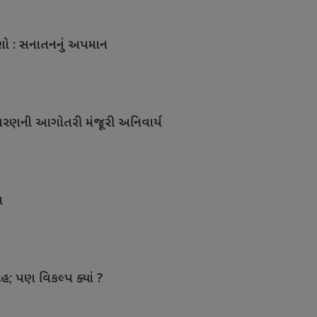
ાશો : સનાતનનું અપમાન
ાવરણની આગોતરી મંજૂરી અનિવાર્ય
ત
ેહ; પણ વિકલ્પ ક્યાં ?