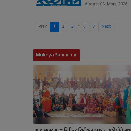
August 03, Mon, 2026
…
1
Prev
2
3
6
7
Next
Mukhya Samachar
ભુજ બ્રહ્મસમાજ સિનિયર સિટીઝન ક્લબના વડીલોને યાત્ર