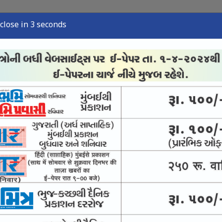
close in 2 seconds
્યુઝ
સ્પોર્ટ્સ ન્યુઝ
તંત્રી લેખ
અવસાન નોંધ
ઈ-પેપર
 : સુપ્રીમનો ઉમદા નિર્દેશ
ંજો કસવા સુપ્રીમનો આદેશ