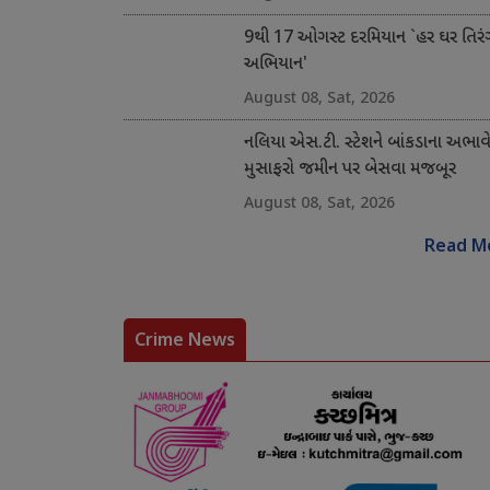
9થી 17 ઓગસ્ટ દરમિયાન `હર ઘર તિરં
અભિયાન'
August 08, Sat, 2026
નલિયા એસ.ટી. સ્ટેશને બાંકડાના અભાવ
મુસાફરો જમીન પર બેસવા મજબૂર
August 08, Sat, 2026
Read M
Crime News