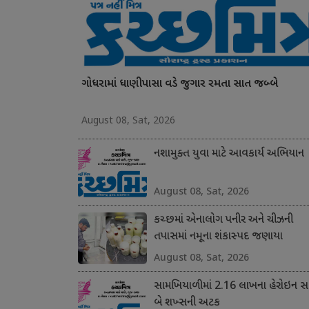
ગોધરામાં ધાણીપાસા વડે જુગાર રમતા સાત જબ્બે
August 08, Sat, 2026
નશામુક્ત યુવા માટે આવકાર્ય અભિયાન
August 08, Sat, 2026
કચ્છમાં એનાલોગ પનીર અને ચીઝની
તપાસમાં નમૂના શંકાસ્પદ જણાયા
August 08, Sat, 2026
સામખિયાળીમાં 2.16 લાખના હેરોઇન સા
બે શખ્સની અટક