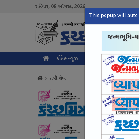
08
2026
શનિવાર,
ઑગસ્ટ,
This popup will auto 
લેટેસ્ટ ન્યુઝ
મુખ્ય સમાચાર
ક્રાઇમ ન
તંત્રી લેખ
વાહનોનો થર્ડ પાર્ટી વીમો
August 08, Sat, 2026
સાયબર ક્રાઈમ ઉપર સક