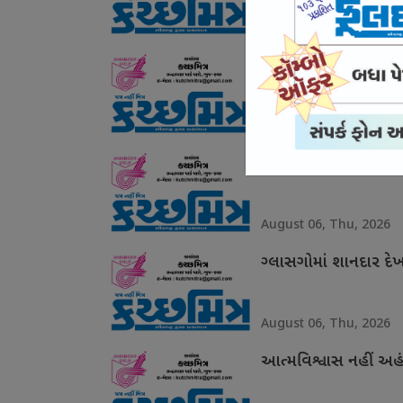
August 07, Fri, 2026
યુવાનો સાથે સંઘર્ષ નહ
August 07, Fri, 2026
ગરિમા ચૂકયા ઉદયનિધિ
August 06, Thu, 2026
ગ્લાસગોમાં શાનદાર દે
August 06, Thu, 2026
આત્મવિશ્વાસ નહીં અહં