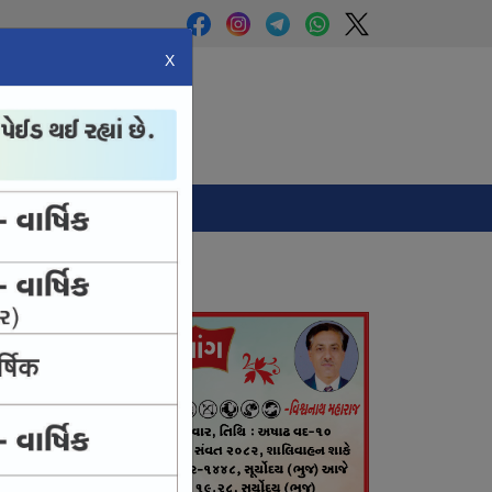
X
Panchang