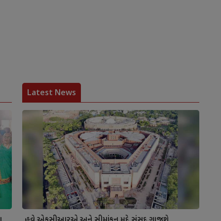
Latest News
ા
હવે એફસીઆરએ અને સીમાંકન મુદ્દે સંસદ ગાજશે