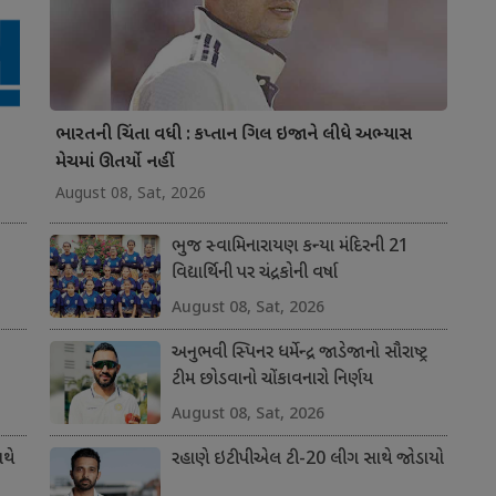
ભારતની ચિંતા વધી : કપ્તાન ગિલ ઇજાને લીધે અભ્યાસ
મેચમાં ઊતર્યો નહીં
August 08, Sat, 2026
ભુજ સ્વામિનારાયણ કન્યા મંદિરની 21
વિદ્યાર્થિની પર ચંદ્રકોની વર્ષા
August 08, Sat, 2026
અનુભવી સ્પિનર ધર્મેન્દ્ર જાડેજાનો સૌરાષ્ટ્ર
ટીમ છોડવાનો ચોંકાવનારો નિર્ણય
August 08, Sat, 2026
થે
રહાણે ઇટીપીએલ ટી-20 લીગ સાથે જોડાયો