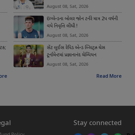
August 08, Sat, 2026
ઇંગ્લેન્ડના બોલર જોન ટર્નરે માત્ર 2પ વર્ષની
વયે નિવૃત્તિ લીધી !
August 08, Sat, 2026
અટક;
સેંટ લુઈસ રેપિડ એન્ડ બ્લિટ્ઝ ચેસ
ટૂર્નામેન્ટમાં પ્રજ્ઞાનાનંદ ચેમ્પિયન
August 08, Sat, 2026
ore
Read More
egal
Stay connected
fund Policy