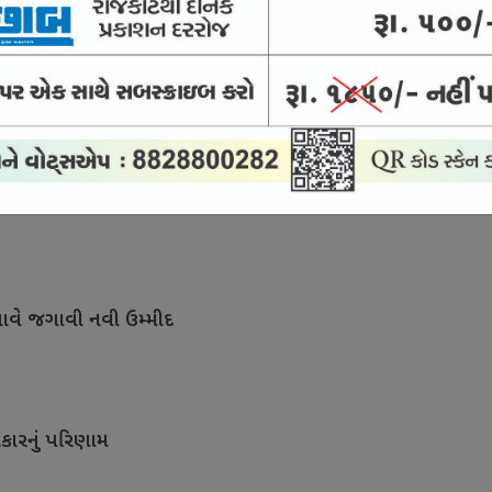
ીં પણ સંવાદની સુપ્રીમ સલાહ
ખાવે જગાવી નવી ઉમ્મીદ
કારનું પરિણામ