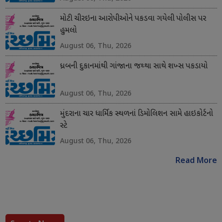
મોટી ચીરઇના આરોપીઓને પકડવા ગયેલી પોલીસ પર
હુમલો
August 06, Thu, 2026
ધ્રબની દુકાનમાંથી ગાંજાના જથ્થા સાથે શખ્સ પકડાયો
August 06, Thu, 2026
મુંદરાના ચાર ધાર્મિક સ્થળનાં ડિમોલિશન સામે હાઇકોર્ટનો
સ્ટે
August 06, Thu, 2026
Read More