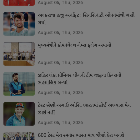
August 06, Thu, 2026
અલ્કરાજ હજુ અનફિટ : સિનસિનાટી ઓપનમાંથી ખસી
ગયો
August 06, Thu, 2026
મુખ્યમંત્રીને કોમનવેલ્થ ગેમ્સ ફલેગ અપાયો
August 06, Thu, 2026
ઝહિર લંકા પ્રીમિયર લીગની ટીમ જાફના કિંગ્સનો
સહમાલિક બન્યો
August 06, Thu, 2026
ટેસ્ટ શ્રેણી અગાઉ ઓસિ. ભારતમાં કોઈ અભ્યાસ મેચ
રમશે નહીં
August 06, Thu, 2026
600 ટેસ્ટ મેચ રમનાર ભારત માત્ર ત્રીજો દેશ બનશે