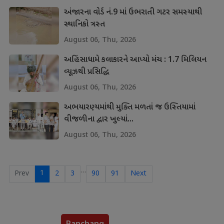
અંજારના વોર્ડ નં.9 માં ઉભરાતી ગટર સમસ્યાથી
સ્થાનિકો ત્રસ્ત
August 06, Thu, 2026
અહિંસાધામે કલાકારને આપ્યો મંચ : 1.7 મિલિયન
વ્યૂઝથી પ્રસિદ્ધિ
August 06, Thu, 2026
અભયારણ્યમાંથી મુક્તિ મળતાં જ ઉસ્તિયામાં
વીજળીના દ્વાર ખુલ્યાં...
August 06, Thu, 2026
…
1
Prev
2
3
90
91
Next
Panchang