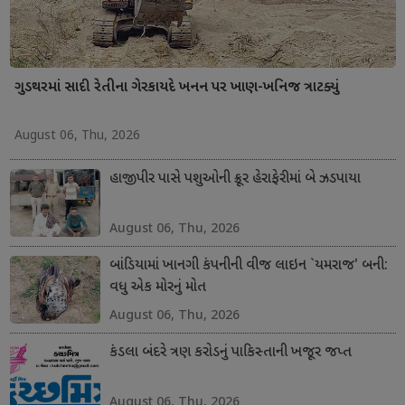
ગુડથરમાં સાદી રેતીના ગેરકાયદે ખનન પર ખાણ-ખનિજ ત્રાટક્યું
August 06, Thu, 2026
હાજીપીર પાસે પશુઓની ક્રૂર હેરાફેરીમાં બે ઝડપાયા
August 06, Thu, 2026
બાંડિયામાં ખાનગી કંપનીની વીજ લાઇન `યમરાજ' બની:
વધુ એક મોરનું મોત
August 06, Thu, 2026
કંડલા બંદરે ત્રણ કરોડનું પાકિસ્તાની ખજૂર જપ્ત
August 06, Thu, 2026