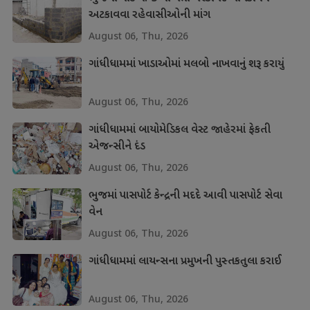
અટકાવવા રહેવાસીઓની માંગ
August 06, Thu, 2026
ગાંધીધામમાં ખાડાઓમાં મલબો નાખવાનું શરૂ કરાયું
August 06, Thu, 2026
ગાંધીધામમાં બાયોમેડિકલ વેસ્ટ જાહેરમાં ફેકતી
એજન્સીને દંડ
August 06, Thu, 2026
ભુજમાં પાસપોર્ટ કેન્દ્રની મદદે આવી પાસપોર્ટ સેવા
વેન
August 06, Thu, 2026
ગાંધીધામમાં લાયન્સના પ્રમુખની પુસ્તકતુલા કરાઈ
August 06, Thu, 2026