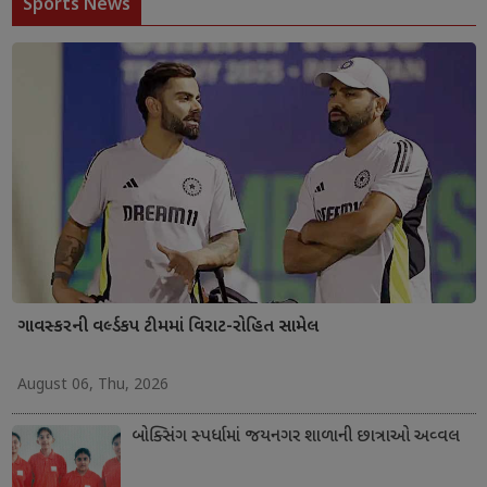
Sports News
ગાવસ્કરની વર્લ્ડકપ ટીમમાં વિરાટ-રોહિત સામેલ
August 06, Thu, 2026
બોક્સિંગ સ્પર્ધામાં જયનગર શાળાની છાત્રાઓ અવ્વલ