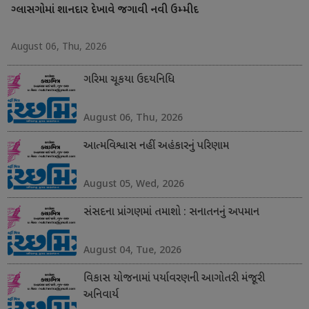
ગ્લાસગોમાં શાનદાર દેખાવે જગાવી નવી ઉમ્મીદ
August 06, Thu, 2026
ગરિમા ચૂકયા ઉદયનિધિ
August 06, Thu, 2026
આત્મવિશ્વાસ નહીં અહંકારનું પરિણામ
August 05, Wed, 2026
સંસદના પ્રાંગણમાં તમાશો : સનાતનનું અપમાન
August 04, Tue, 2026
વિકાસ યોજનામાં પર્યાવરણની આગોતરી મંજૂરી
અનિવાર્ય