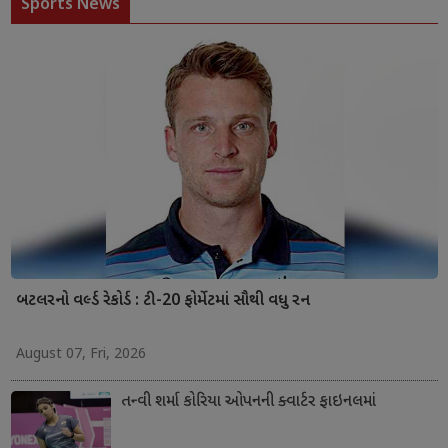
Sports News
બટલરનો વર્લ્ડ રેકોર્ડ : ટી-20 ફોર્મેટમાં સૌથી વધુ રન
August 07, Fri, 2026
તન્વી શર્મા કોરિયા ઓપનની ક્વાર્ટર ફાઇનલમાં