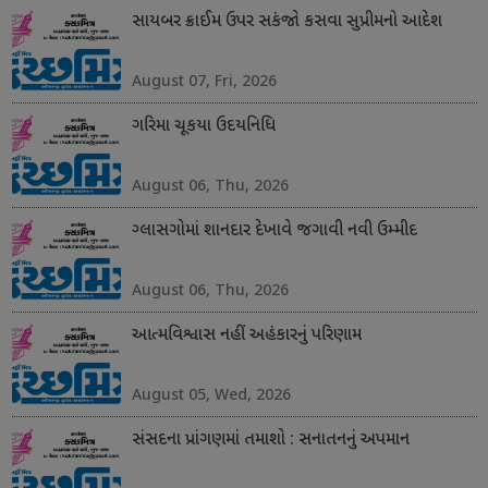
સાયબર ક્રાઈમ ઉપર સકંજો કસવા સુપ્રીમનો આદેશ
August 07, Fri, 2026
ગરિમા ચૂકયા ઉદયનિધિ
August 06, Thu, 2026
ગ્લાસગોમાં શાનદાર દેખાવે જગાવી નવી ઉમ્મીદ
August 06, Thu, 2026
આત્મવિશ્વાસ નહીં અહંકારનું પરિણામ
August 05, Wed, 2026
સંસદના પ્રાંગણમાં તમાશો : સનાતનનું અપમાન