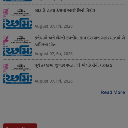
સાડાઉ હત્યા કેસમાં આરોપીઓ નિર્દોષ
August 07, Fri, 2026
કનૈયાબે અને લેરની કંપનીમાં કામ દરમ્યાન અકસ્માતમાં બે
શ્રમિકના મોત
August 07, Fri, 2026
પૂર્વ કચ્છમાં જુગાર રમતા 11 ખેલીઓની ધરપકડ
August 07, Fri, 2026
Read More