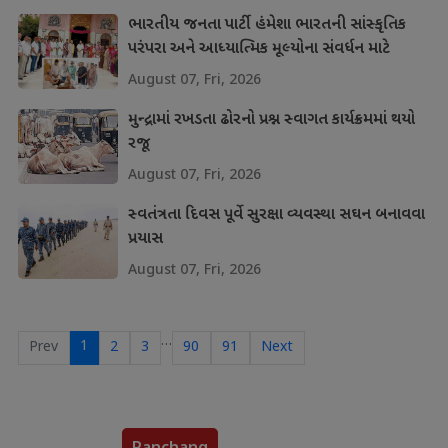
ભારતીય જનતા પાર્ટી હંમેશા ભારતની સાંસ્કૃતિક
પરંપરા અને આધ્યાત્મિક મૂલ્યોના સંવર્ધન માટે
પ્રતિબદ્ધ
August 07, Fri, 2026
મુન્દ્રામાં રખડતા ઢોરનો પ્રશ્ન સ્વાગત કાર્યક્રમમાં થયો
રજૂ
August 07, Fri, 2026
સ્વતંત્રતા દિવસ પૂર્વે સુરક્ષા વ્યવસ્થા સઘન બનાવવા
પ્રયાસ
August 07, Fri, 2026
…
1
Prev
2
3
90
91
Next
Panchang