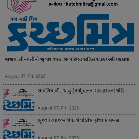
ભુજમાં તીનપત્તીનો જુગાર રમતા છ મહિલા સહિત આઠ ખેલી પકડાયા
August 07, Fri, 2026
સામખિયાળી : ચાલુ ટ્રેનમાં યુવાનના મોબાઇલની ચોરી
August 07, Fri, 2026
ભુજમાં વ્યાજખોરી અંગે પોલીસ ફરિયાદ દાખલ
August 07, Fri, 2026