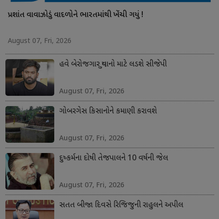
પ્રશાંત વાવાઝોડું વાદળોને ભારતમાંથી ખેંચી ગયું !
August 07, Fri, 2026
હવે બેરોજગાર યુવાનો માટે લડશે સીજેપી
August 07, Fri, 2026
ગોબરગેસ કિસાનોને કમાણી કરાવશે
August 07, Fri, 2026
દુષ્કર્મના દોષી તેજપાલને 10 વર્ષની જેલ
August 07, Fri, 2026
સતત બીજા દિવસે રિજિજુની રાહુલને અપીલ