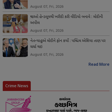
August 07, Fri, 2026
યુવાઓ હેન્ડલૂમથી ખરીદી કરી વીડિયો બનાવે : મોદીની
અપીલ
August 07, Fri, 2026
નેતન્યાહુએ મોદીને ફોન કર્યો : પશ્ચિમ એશિયા તાણ પર
ચર્ચા થઇ
August 07, Fri, 2026
Read More
Crime News