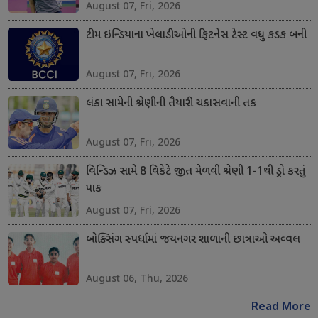
August 07, Fri, 2026
ટીમ ઇન્ડિયાના ખેલાડીઓની ફિટનેસ ટેસ્ટ વધુ કડક બની
August 07, Fri, 2026
લંકા સામેની શ્રેણીની તૈયારી ચકાસવાની તક
August 07, Fri, 2026
વિન્ડિઝ સામે 8 વિકેટે જીત મેળવી શ્રેણી 1-1થી ડ્રો કરતું
પાક
August 07, Fri, 2026
બોક્સિંગ સ્પર્ધામાં જયનગર શાળાની છાત્રાઓ અવ્વલ
August 06, Thu, 2026
Read More