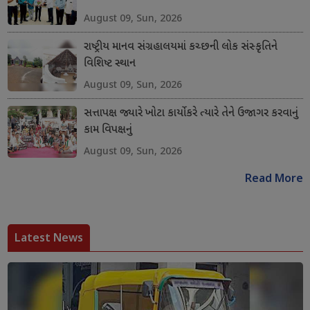
August 09, Sun, 2026
રાષ્ટ્રીય માનવ સંગ્રહાલયમાં કચ્છની લોક સંસ્કૃતિને
વિશિષ્ટ સ્થાન
August 09, Sun, 2026
સત્તાપક્ષ જ્યારે ખોટા કાર્યો કરે ત્યારે તેને ઉજાગર કરવાનું
કામ વિપક્ષનું
August 09, Sun, 2026
Read More
Latest News