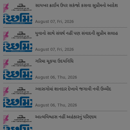
સાયબર ક્રાઈમ ઉપર સકંજો કસવા સુપ્રીમનો આદેશ
August 07, Fri, 2026
યુવાનો સાથે સંઘર્ષ નહીં પણ સંવાદની સુપ્રીમ સલાહ
August 07, Fri, 2026
ગરિમા ચૂકયા ઉદયનિધિ
August 06, Thu, 2026
ગ્લાસગોમાં શાનદાર દેખાવે જગાવી નવી ઉમ્મીદ
August 06, Thu, 2026
આત્મવિશ્વાસ નહીં અહંકારનું પરિણામ