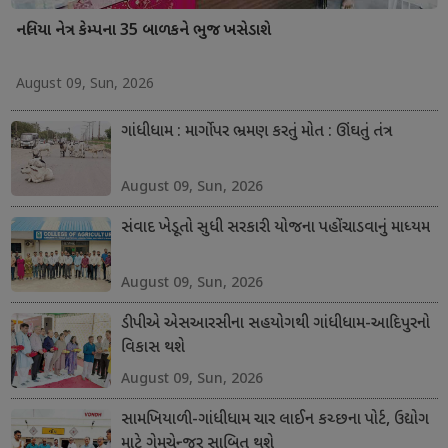
નલિયા નેત્ર કેમ્પના 35 બાળકને ભુજ ખસેડાશે
August 09, Sun, 2026
ગાંધીધામ : માર્ગો પર ભ્રમણ કરતું મોત : ઊંઘતું તંત્ર
August 09, Sun, 2026
સંવાદ ખેડૂતો સુધી સરકારી યોજના પહોંચાડવાનું માધ્યમ
August 09, Sun, 2026
ડીપીએ એસઆરસીના સહયોગથી ગાંધીધામ-આદિપુરનો
વિકાસ થશે
August 09, Sun, 2026
સામખિયાળી-ગાંધીધામ ચાર લાઈન કચ્છના પોર્ટ, ઉદ્યોગ
માટે ગેમચેન્જર સાબિત થશે