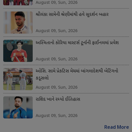
August 09, Sun, 2026
શ્રીલંકા સામેની શ્રેણીમાંથી હવે સુદર્શન બહાર
August 09, Sun, 2026
અસ્મિતાનો કોરિયા માસ્ટર્સ ટૂર્નાની ફાઈનલમાં પ્રવેશ
August 09, Sun, 2026
ઓસિ. સામે પ્રેકટિસ મેચમાં બાંગલાદેશથી બેટિંગનો
કડૂસલો
August 09, Sun, 2026
રાશિદ ખાને રચ્યો ઈતિહાસ
August 09, Sun, 2026
Read More