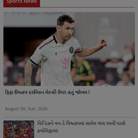
Sports News
ફિફા વિશ્વકપ દરમિયાન મેસ્સી ઉપર હતું જોખમ !
August 09, Sun, 2026
વિન્ડિઝને વન-ડે વિશ્વકપમાં સામેલ થવા રમવી પડશે
ક્વોલિફાયર