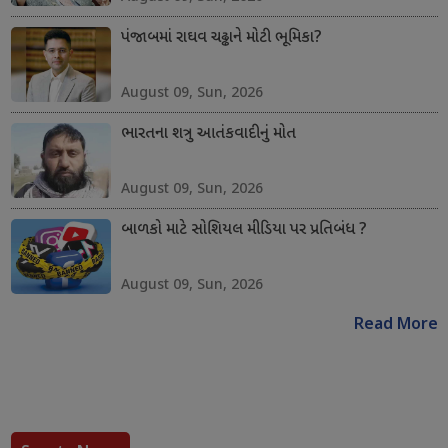
પંજાબમાં રાઘવ ચઢ્ઢાને મોટી ભૂમિકા?
August 09, Sun, 2026
ભારતના શત્રુ આતંકવાદીનું મોત
August 09, Sun, 2026
બાળકો માટે સોશિયલ મીડિયા પર પ્રતિબંધ ?
August 09, Sun, 2026
Read More