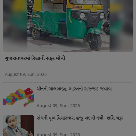
ગુજરાતભરમાં રિક્ષાની સફર મોંઘી
August 09, Sun, 2026
ચીનની ચાલબાજી; ભારતનો સજ્જડ જવાબ
August 09, Sun, 2026
સંઘની મૂળ વિચારધારા હજુ બદલી નથી : શશિ થરૂર
August 09, Sun, 2026