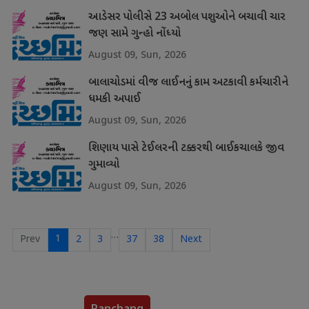
આડેસર પોલીસે 23 અબોલ પશુઓને બચાવી ચાર
જણ સામે ગુન્હો નોંધ્યો
August 09, Sun, 2026
બાલાચોડમાં વીજ લાઈનનું કામ અટકાવી કર્મચારીને
ધમકી અપાઈ
August 09, Sun, 2026
શિણાય પાસે ટેઈલરની ટક્કરથી બાઈકચાલકે જીવ
ગુમાવ્યો
August 09, Sun, 2026
…
1
Prev
2
3
37
38
Next
Panchang