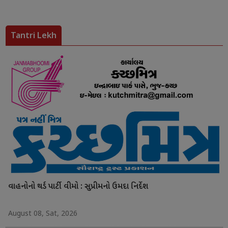
Tantri Lekh
વાહનોનો થર્ડ પાર્ટી વીમો : સુપ્રીમનો ઉમદા નિર્દેશ
August 08, Sat, 2026