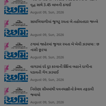
વૃદ્ધ સાથે 3.45 લાખની ઠગાઈ
August 09, Sun, 2026
સામખિયાળીમાં જુગટુ રમતા બે તહોમતદાર જબ્બે
August 09, Sun, 2026
ટગામાં જાહેરમાં જુગાર રમતા બે ખેલી ઝડપાયા : છ
નાસી છૂટયા
August 09, Sun, 2026
વાગડમાં દર્દ દૂર કરવાની વિધિના બહાને દાગીના
પડાવતી ગેંગ ઝડપાઈ
August 09, Sun, 2026
નિરોણા સીમમાંથી પવનચક્કીનો કેબલ તફડાવી
જવાયો
August 09, Sun, 2026