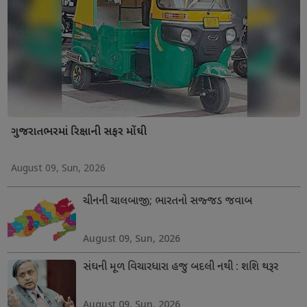
ગુજરાતભરમાં રિક્ષાની સફર મોંઘી
August 09, Sun, 2026
ચીનની ચાલબાજી; ભારતનો સજ્જડ જવાબ
August 09, Sun, 2026
સંઘની મૂળ વિચારધારા હજુ બદલી નથી : શશિ થરૂર
August 09, Sun, 2026