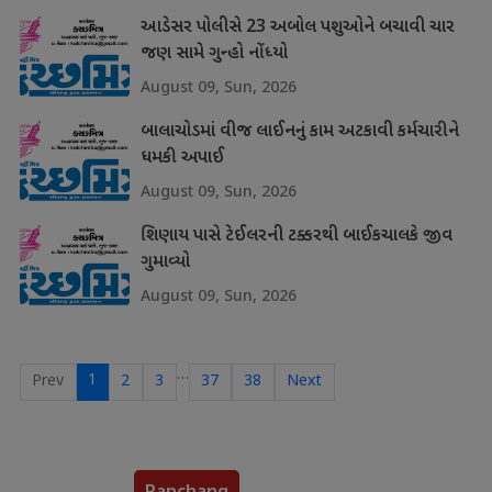
આડેસર પોલીસે 23 અબોલ પશુઓને બચાવી ચાર
જણ સામે ગુન્હો નોંધ્યો
August 09, Sun, 2026
બાલાચોડમાં વીજ લાઈનનું કામ અટકાવી કર્મચારીને
ધમકી અપાઈ
August 09, Sun, 2026
શિણાય પાસે ટેઈલરની ટક્કરથી બાઈકચાલકે જીવ
ગુમાવ્યો
August 09, Sun, 2026
…
1
Prev
2
3
37
38
Next
Panchang