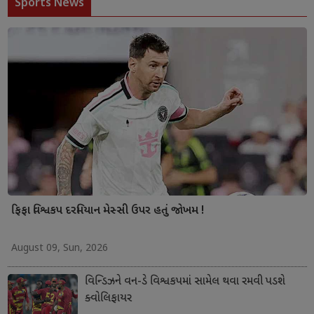
Sports News
ફિફા વિશ્વકપ દરમિયાન મેસ્સી ઉપર હતું જોખમ !
August 09, Sun, 2026
વિન્ડિઝને વન-ડે વિશ્વકપમાં સામેલ થવા રમવી પડશે
ક્વોલિફાયર