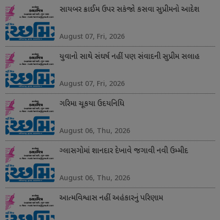
સાયબર ક્રાઈમ ઉપર સકંજો કસવા સુપ્રીમનો આદેશ
August 07, Fri, 2026
યુવાનો સાથે સંઘર્ષ નહીં પણ સંવાદની સુપ્રીમ સલાહ
August 07, Fri, 2026
ગરિમા ચૂકયા ઉદયનિધિ
August 06, Thu, 2026
ગ્લાસગોમાં શાનદાર દેખાવે જગાવી નવી ઉમ્મીદ
August 06, Thu, 2026
આત્મવિશ્વાસ નહીં અહંકારનું પરિણામ