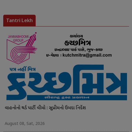
Tantri Lekh
વાહનોનો થર્ડ પાર્ટી વીમો : સુપ્રીમનો ઉમદા નિર્દેશ
August 08, Sat, 2026