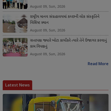
August 09, Sun, 2026
રાષ્ટ્રીય માનવ સંગ્રહાલયમાં કચ્છની લોક સંસ્કૃતિને
વિશિષ્ટ સ્થાન
August 09, Sun, 2026
સત્તાપક્ષ જ્યારે ખોટા કાર્યો કરે ત્યારે તેને ઉજાગર કરવાનું
કામ વિપક્ષનું
August 09, Sun, 2026
Read More
Latest News