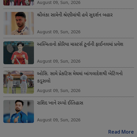
August 09, Sun, 2026
શ્રીલંકા સામેની શ્રેણીમાંથી હવે સુદર્શન બહાર
August 09, Sun, 2026
અસ્મિતાનો કોરિયા માસ્ટર્સ ટૂર્નાની ફાઈનલમાં પ્રવેશ
August 09, Sun, 2026
ઓસિ. સામે પ્રેકટિસ મેચમાં બાંગલાદેશથી બેટિંગનો
કડૂસલો
August 09, Sun, 2026
રાશિદ ખાને રચ્યો ઈતિહાસ
August 09, Sun, 2026
Read More