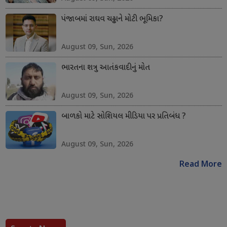
પંજાબમાં રાઘવ ચઢ્ઢાને મોટી ભૂમિકા?
August 09, Sun, 2026
ભારતના શત્રુ આતંકવાદીનું મોત
August 09, Sun, 2026
બાળકો માટે સોશિયલ મીડિયા પર પ્રતિબંધ ?
August 09, Sun, 2026
Read More