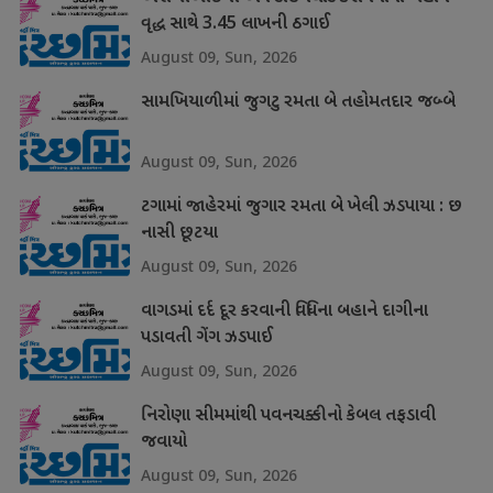
વૃદ્ધ સાથે 3.45 લાખની ઠગાઈ
August 09, Sun, 2026
સામખિયાળીમાં જુગટુ રમતા બે તહોમતદાર જબ્બે
August 09, Sun, 2026
ટગામાં જાહેરમાં જુગાર રમતા બે ખેલી ઝડપાયા : છ
નાસી છૂટયા
August 09, Sun, 2026
વાગડમાં દર્દ દૂર કરવાની વિધિના બહાને દાગીના
પડાવતી ગેંગ ઝડપાઈ
August 09, Sun, 2026
નિરોણા સીમમાંથી પવનચક્કીનો કેબલ તફડાવી
જવાયો
August 09, Sun, 2026