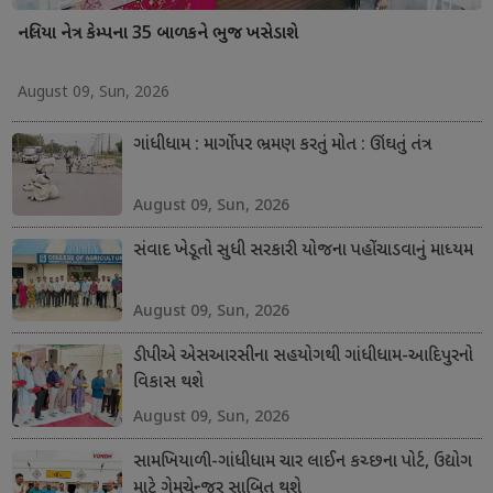
નલિયા નેત્ર કેમ્પના 35 બાળકને ભુજ ખસેડાશે
August 09, Sun, 2026
ગાંધીધામ : માર્ગો પર ભ્રમણ કરતું મોત : ઊંઘતું તંત્ર
August 09, Sun, 2026
સંવાદ ખેડૂતો સુધી સરકારી યોજના પહોંચાડવાનું માધ્યમ
August 09, Sun, 2026
ડીપીએ એસઆરસીના સહયોગથી ગાંધીધામ-આદિપુરનો
વિકાસ થશે
August 09, Sun, 2026
સામખિયાળી-ગાંધીધામ ચાર લાઈન કચ્છના પોર્ટ, ઉદ્યોગ
માટે ગેમચેન્જર સાબિત થશે