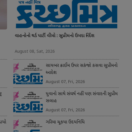
વાહનોનો થર્ડ પાર્ટી વીમો : સુપ્રીમનો ઉમદા નિર્દેશ
August 08, Sat, 2026
સાયબર ક્રાઈમ ઉપર સકંજો કસવા સુપ્રીમનો
આદેશ
August 07, Fri, 2026
્ર
યુવાનો સાથે સંઘર્ષ નહીં પણ સંવાદની સુપ્રીમ
સલાહ
August 07, Fri, 2026
ાયો
ગરિમા ચૂકયા ઉદયનિધિ