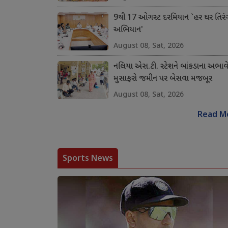
9થી 17 ઓગસ્ટ દરમિયાન `હર ઘર તિરં
અભિયાન'
August 08, Sat, 2026
નલિયા એસ.ટી. સ્ટેશને બાંકડાના અભાવ
મુસાફરો જમીન પર બેસવા મજબૂર
August 08, Sat, 2026
Read M
Sports News