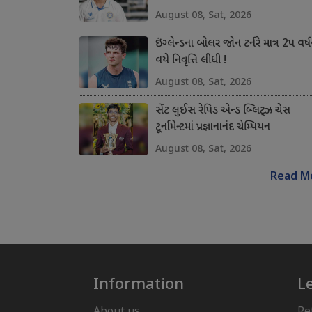
August 08, Sat, 2026
ઇંગ્લેન્ડના બોલર જોન ટર્નરે માત્ર 2પ વર્ષ
વયે નિવૃત્તિ લીધી !
August 08, Sat, 2026
સેંટ લુઈસ રેપિડ એન્ડ બ્લિટ્ઝ ચેસ
ટૂર્નામેન્ટમાં પ્રજ્ઞાનાનંદ ચેમ્પિયન
August 08, Sat, 2026
Read M
Information
L
About us
Re