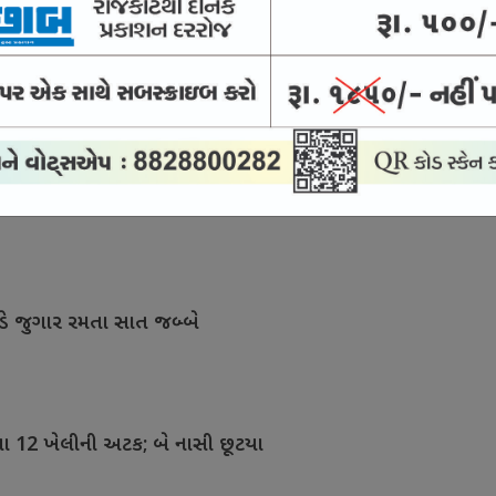
ાખના હેરોઇન સાથે બે શખ્સની અટક
કેસ : જામીન પર છૂટેલો આરોપી વોરંટ બાદ હાજર
ડે જુગાર રમતા સાત જબ્બે
મતા 12 ખેલીની અટક; બે નાસી છૂટયા