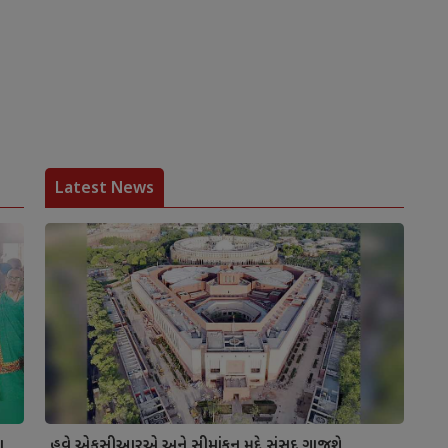
Latest News
ા
હવે એફસીઆરએ અને સીમાંકન મુદ્દે સંસદ ગાજશે