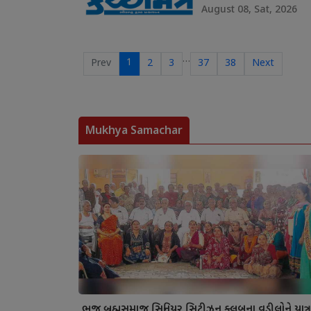
August 08, Sat, 2026
…
1
Prev
2
3
37
38
Next
Mukhya Samachar
ભુજ બ્રહ્મસમાજ સિનિયર સિટીઝન ક્લબના વડીલોને યાત્ર