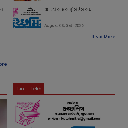
ગા
40 વર્ષ બાદ બોફોર્સ કેસ બંધ
August 08, Sat, 2026
Read More
ે
ore
Tantri Lekh