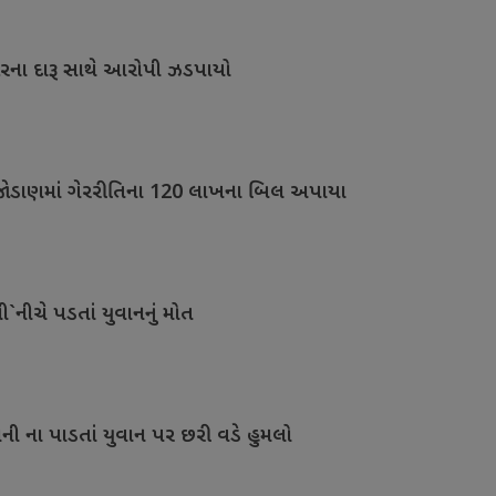
ારના દારૂ સાથે આરોપી ઝડપાયો
જોડાણમાં ગેરરીતિના 120 લાખના બિલ અપાયા
`નીચે પડતાં યુવાનનું મોત
ી ના પાડતાં યુવાન પર છરી વડે હુમલો