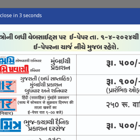
close in 2 seconds
્યુઝ
સ્પોર્ટ્સ ન્યુઝ
તંત્રી લેખ
અવસાન નોંધ
ઈ-પેપર
આવકાર્ય અભિયાન
 અને ચીઝની તપાસમાં નમૂના શંકાસ્પદ જણાયા