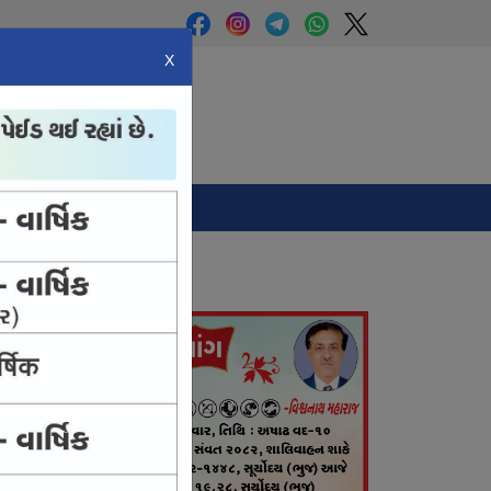
X
Panchang