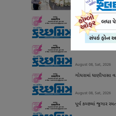
August 08, Sat, 2026
સામખિયાળીમાં 2.16 લ
August 08, Sat, 2026
મુંદરા કસ્ટોડિયલ ડેથ 
August 08, Sat, 2026
ગોધરામાં ધાણીપાસા વ
August 08, Sat, 2026
પૂર્વ કચ્છમાં જુગાર ર