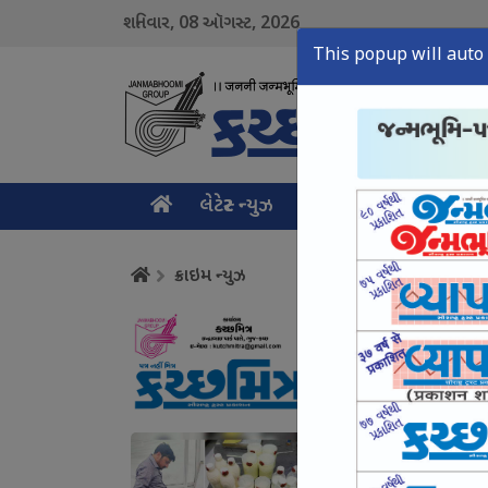
08
2026
શનિવાર,
ઑગસ્ટ,
This popup will auto 
લેટેસ્ટ ન્યુઝ
મુખ્ય સમાચાર
ક્રાઇમ ન
ક્રાઇમ ન્યુઝ
નશામુક્ત યુવા માટે 
August 08, Sat, 2026
કચ્છમાં એનાલોગ પનીર