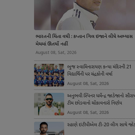
ભારતની ચિંતા વધી : કપ્તાન ગિલ ઇજાને લીધે અભ્યાસ
મેચમાં ઊતર્યો નહીં
August 08, Sat, 2026
ભુજ સ્વામિનારાયણ કન્યા મંદિરની 21
વિદ્યાર્થિની પર ચંદ્રકોની વર્ષા
August 08, Sat, 2026
અનુભવી સ્પિનર ધર્મેન્દ્ર જાડેજાનો સૌરાષ્ટ
ટીમ છોડવાનો ચોંકાવનારો નિર્ણય
August 08, Sat, 2026
રહાણે ઇટીપીએલ ટી-20 લીગ સાથે જોડ