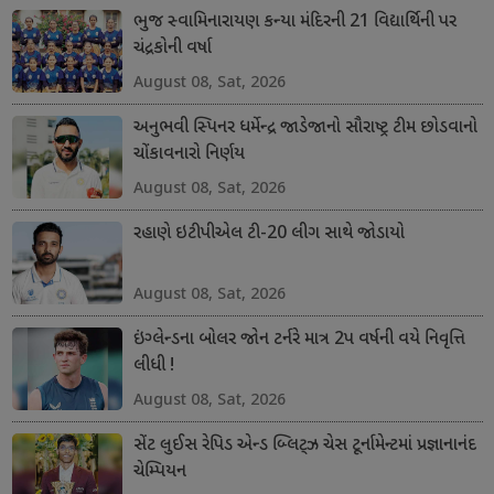
ભુજ સ્વામિનારાયણ કન્યા મંદિરની 21 વિદ્યાર્થિની પર
ચંદ્રકોની વર્ષા
August 08, Sat, 2026
અનુભવી સ્પિનર ધર્મેન્દ્ર જાડેજાનો સૌરાષ્ટ્ર ટીમ છોડવાનો
ચોંકાવનારો નિર્ણય
August 08, Sat, 2026
રહાણે ઇટીપીએલ ટી-20 લીગ સાથે જોડાયો
August 08, Sat, 2026
ઇંગ્લેન્ડના બોલર જોન ટર્નરે માત્ર 2પ વર્ષની વયે નિવૃત્તિ
લીધી !
August 08, Sat, 2026
સેંટ લુઈસ રેપિડ એન્ડ બ્લિટ્ઝ ચેસ ટૂર્નામેન્ટમાં પ્રજ્ઞાનાનંદ
ચેમ્પિયન