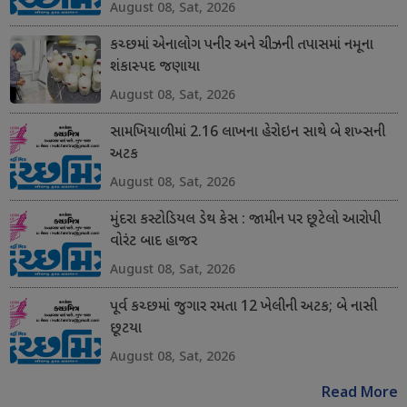
August 08, Sat, 2026
કચ્છમાં એનાલોગ પનીર અને ચીઝની તપાસમાં નમૂના
શંકાસ્પદ જણાયા
August 08, Sat, 2026
સામખિયાળીમાં 2.16 લાખના હેરોઇન સાથે બે શખ્સની
અટક
August 08, Sat, 2026
મુંદરા કસ્ટોડિયલ ડેથ કેસ : જામીન પર છૂટેલો આરોપી
વોરંટ બાદ હાજર
August 08, Sat, 2026
પૂર્વ કચ્છમાં જુગાર રમતા 12 ખેલીની અટક; બે નાસી
છૂટયા
August 08, Sat, 2026
Read More