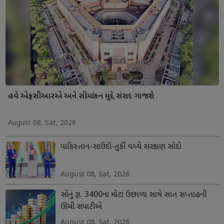
હવે એફસીઆરએ અને સીમાંકન મુદ્દે સંસદ ગાજશે
August 08, Sat, 2026
પાકિસ્તાન-સાઉદી-તુર્કી વચ્ચે સંરક્ષણ સોદો
August 08, Sat, 2026
સોનું રૂા. 3400ના મોટા ઉછાળા સાથે સાત સપ્તાહની
ઊંચી સપાટીએ
August 08, Sat, 2026