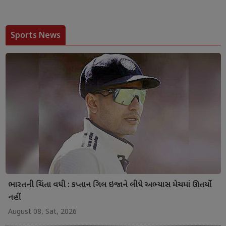
Sports News
ભારતની ચિંતા વધી : કપ્તાન ગિલ ઇજાને લીધે અભ્યાસ મેચમાં ઊતર્યો
નહીં
August 08, Sat, 2026