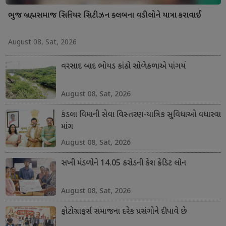
ભુજ બ્રહ્મસમાજ સિનિયર સિટીઝન ક્લબના વડીલોને યાત્રા કરાવાઈ
August 08, Sat, 2026
વરસાદ બાદ ભોયડ કાંઠો સોળેકળાએ પાંગર્યો
August 08, Sat, 2026
કંડલા વિમાની સેવા વિસ્તરણ-યાત્રિક સુવિધાઓ વધારવા
માંગ
August 08, Sat, 2026
સખી મંડળોને 14.05 કરોડની કેશ ક્રેડિટ લોન
August 08, Sat, 2026
ફોટોગ્રાફર્સ સમાજના દરેક પ્રસંગોને દીપાવે છે