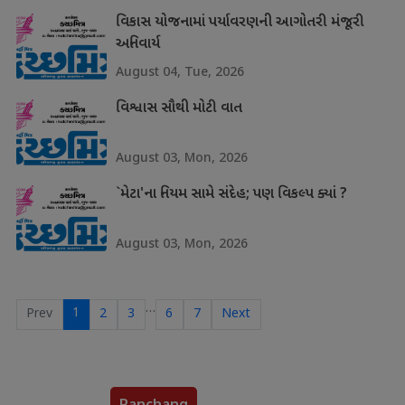
વિકાસ યોજનામાં પર્યાવરણની આગોતરી મંજૂરી
અનિવાર્ય
August 04, Tue, 2026
વિશ્વાસ સૌથી મોટી વાત
August 03, Mon, 2026
`મેટા'ના નિયમ સામે સંદેહ; પણ વિકલ્પ ક્યાં ?
August 03, Mon, 2026
…
1
Prev
2
3
6
7
Next
Panchang