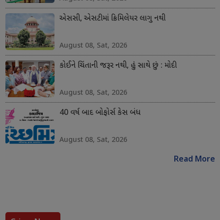
એસસી, એસટીમાં ક્રિમિલેયર લાગુ નથી
August 08, Sat, 2026
કોઈને ચિંતાની જરૂર નથી, હું સાથે છું : મોદી
August 08, Sat, 2026
40 વર્ષ બાદ બોફોર્સ કેસ બંધ
August 08, Sat, 2026
Read More