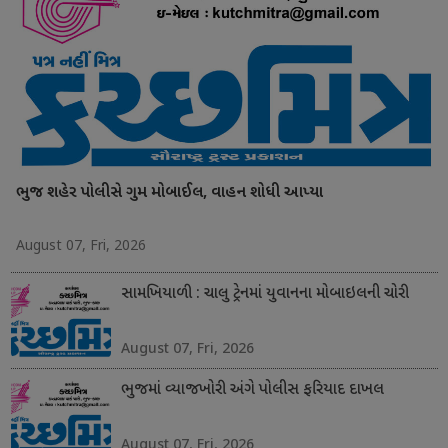
ભુજ શહેર પોલીસે ગુમ મોબાઈલ, વાહન શોધી આપ્યા
August 07, Fri, 2026
સામખિયાળી : ચાલુ ટ્રેનમાં યુવાનના મોબાઇલની ચોરી
August 07, Fri, 2026
ભુજમાં વ્યાજખોરી અંગે પોલીસ ફરિયાદ દાખલ
August 07, Fri, 2026