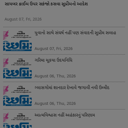
સાયબર ક્રાઈમ ઉપર સકંજો કસવા સુપ્રીમનો આદેશ
August 07, Fri, 2026
યુવાનો સાથે સંઘર્ષ નહીં પણ સંવાદની સુપ્રીમ સલાહ
August 07, Fri, 2026
ગરિમા ચૂકયા ઉદયનિધિ
August 06, Thu, 2026
ગ્લાસગોમાં શાનદાર દેખાવે જગાવી નવી ઉમ્મીદ
August 06, Thu, 2026
આત્મવિશ્વાસ નહીં અહંકારનું પરિણામ