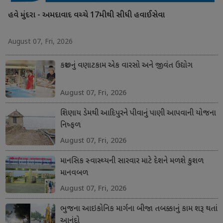
હવે મુંદરા - અમદાવાદ વચ્ચે 17મીથી સીધી હવાઈસેવા
August 07, Fri, 2026
કચ્છનું વણાટકામ એક વારસો અને જીવંત ઉદ્યોગ
August 07, Fri, 2026
શિણાય ડેમથી આદિપુરને પીવાનું પાણી આપવાની યોજના
નિષ્ફળ
August 07, Fri, 2026
માનસિક સ્વાસ્થ્યની સારવાર માટે દેશને મળશે કુશળ
માનવબળ
August 07, Fri, 2026
ભુજના આઇકોનિક માર્ગના બીજા તબક્કાનું કામ શરૂ થતાં
આનંદો