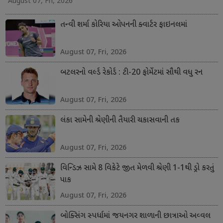
August 07, Fri, 2026
તન્વી શર્મા કોરિયા ઓપનની ક્વાર્ટર ફાઇનલમાં
August 07, Fri, 2026
બટલરનો વર્લ્ડ રેકોર્ડ : ટી-20 ફોર્મેટમાં સૌથી વધુ રન
August 07, Fri, 2026
લંકા સામેની શ્રેણીની તૈયારી ચકાસવાની તક
August 07, Fri, 2026
વિન્ડિઝ સામે 8 વિકેટે જીત મેળવી શ્રેણી 1-1થી ડ્રો કરતું
પાક
August 07, Fri, 2026
બોક્સિંગ સ્પર્ધામાં જયનગર શાળાની છાત્રાઓ અવ્વલ