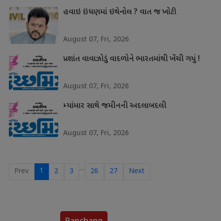
હવાઇ ઇંધણમાં ઇથેનોલ ? વાત જ ખોટી
August 07, Fri, 2026
પ્રશાંત વાવાઝોડું વાદળોને ભારતમાંથી ખેંચી ગયું !
August 07, Fri, 2026
મ્યાંમાર સાથે જમીનની અદલાબદલી
August 07, Fri, 2026
…
1
Prev
2
3
26
27
Next
Panchang