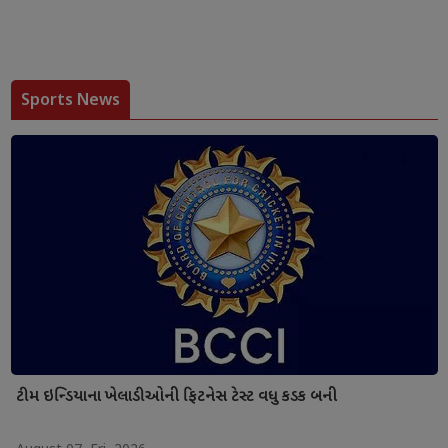
Sports News
ટીમ ઇન્ડિયાના ખેલાડીઓની ફિટનેસ ટેસ્ટ વધુ કડક બની