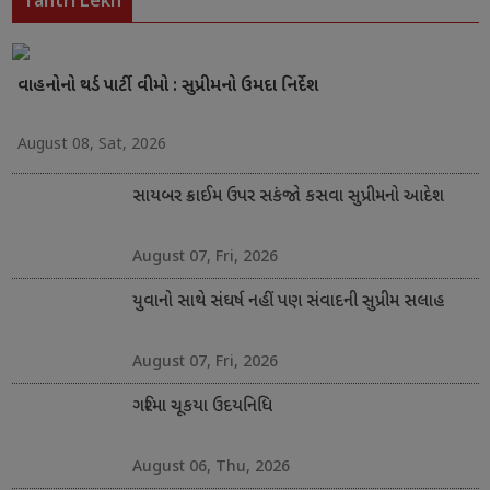
Tantri Lekh
વાહનોનો થર્ડ પાર્ટી વીમો : સુપ્રીમનો ઉમદા નિર્દેશ
August 08, Sat, 2026
સાયબર ક્રાઈમ ઉપર સકંજો કસવા સુપ્રીમનો આદેશ
August 07, Fri, 2026
યુવાનો સાથે સંઘર્ષ નહીં પણ સંવાદની સુપ્રીમ સલાહ
August 07, Fri, 2026
ગરિમા ચૂકયા ઉદયનિધિ
August 06, Thu, 2026