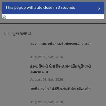
09
2026
રવિવાર,
ઑગસ્ટ,
This popup will auto close in 2 seconds
X
menu
મુખ્ય સમાચાર
વરસાદ બાદ ભોયડ કાંઠો સોળેકળાએ પાંગર્યો
August 08, Sat, 2026
કંડલા વિમાની સેવા વિસ્તરણ-યાત્રિક સુવિધાઓ
વધારવા માંગ
August 08, Sat, 2026
સખી મંડળોને 14.05 કરોડની કેશ ક્રેડિટ લોન
August 08, Sat, 2026