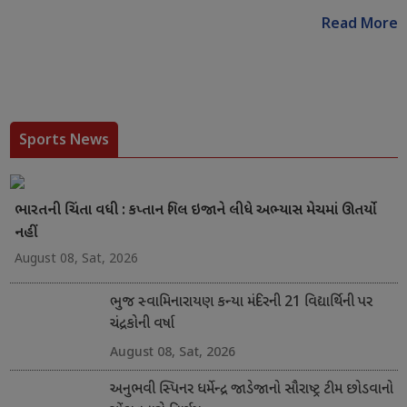
Read More
Sports News
ભારતની ચિંતા વધી : કપ્તાન ગિલ ઇજાને લીધે અભ્યાસ મેચમાં ઊતર્યો
નહીં
August 08, Sat, 2026
ભુજ સ્વામિનારાયણ કન્યા મંદિરની 21 વિદ્યાર્થિની પર
ચંદ્રકોની વર્ષા
August 08, Sat, 2026
અનુભવી સ્પિનર ધર્મેન્દ્ર જાડેજાનો સૌરાષ્ટ્ર ટીમ છોડવાનો