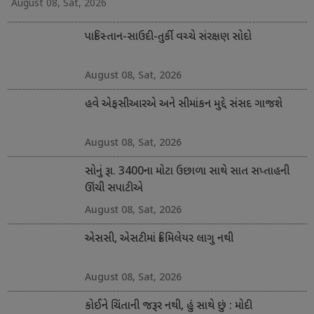
August 08, Sat, 2026
પાકિસ્તાન-સાઉદી-તુર્કી વચ્ચે સંરક્ષણ સોદો
August 08, Sat, 2026
હવે એફસીઆરએ અને સીમાંકન મુદ્દે સંસદ ગાજશે
August 08, Sat, 2026
સોનું રૂા. 3400ના મોટા ઉછાળા સાથે સાત સપ્તાહની
ઊંચી સપાટીએ
August 08, Sat, 2026
એસસી, એસટીમાં ક્રિમિલેયર લાગુ નથી
August 08, Sat, 2026
કોઈને ચિંતાની જરૂર નથી, હું સાથે છું : મોદી