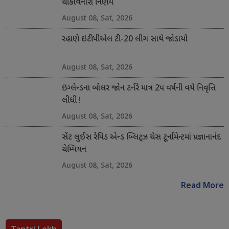
ચોંકાવનારો નિર્ણય
August 08, Sat, 2026
રહાણે ઇટીપીએલ ટી-20 લીગ સાથે જોડાયો
August 08, Sat, 2026
ઇંગ્લેન્ડના બોલર જોન ટર્નરે માત્ર 2પ વર્ષની વયે નિવૃત્તિ
લીધી !
August 08, Sat, 2026
સેંટ લુઈસ રેપિડ એન્ડ બ્લિટ્ઝ ચેસ ટૂર્નામેન્ટમાં પ્રજ્ઞાનાનંદ
ચેમ્પિયન
August 08, Sat, 2026
Read More