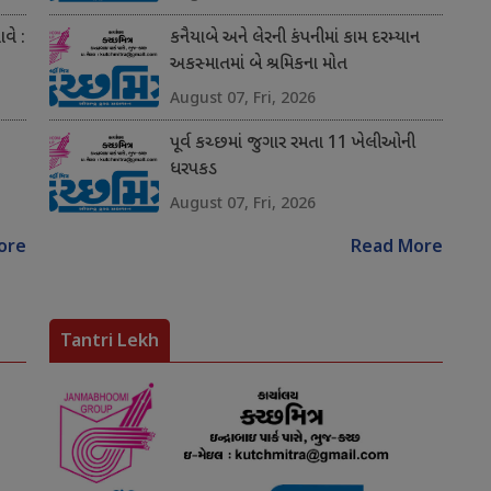
વે :
કનૈયાબે અને લેરની કંપનીમાં કામ દરમ્યાન
અકસ્માતમાં બે શ્રમિકના મોત
August 07, Fri, 2026
પૂર્વ કચ્છમાં જુગાર રમતા 11 ખેલીઓની
ધરપકડ
August 07, Fri, 2026
ore
Read More
Tantri Lekh