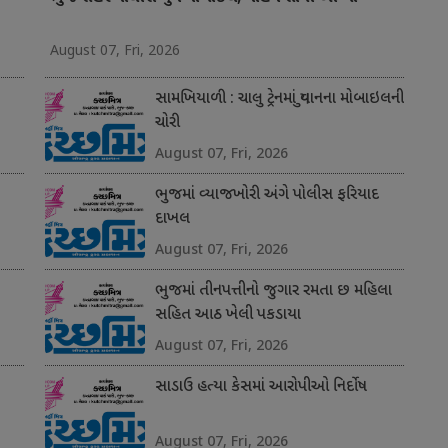
August 07, Fri, 2026
સામખિયાળી : ચાલુ ટ્રેનમાં યુવાનના મોબાઇલની
ચોરી
August 07, Fri, 2026
ભુજમાં વ્યાજખોરી અંગે પોલીસ ફરિયાદ
દાખલ
August 07, Fri, 2026
ભુજમાં તીનપત્તીનો જુગાર રમતા છ મહિલા
સહિત આઠ ખેલી પકડાયા
August 07, Fri, 2026
સાડાઉ હત્યા કેસમાં આરોપીઓ નિર્દોષ
August 07, Fri, 2026