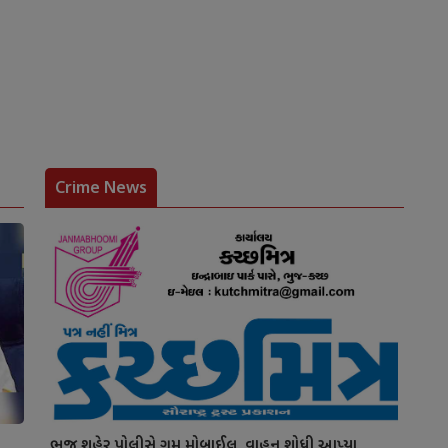
Crime News
ભુજ શહેર પોલીસે ગુમ મોબાઈલ, વાહન શોધી આપ્યા