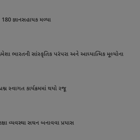
ે 180 જ્ઞાનસહાયક મળ્યા
મેશા ભારતની સાંસ્કૃતિક પરંપરા અને આધ્યાત્મિક મૂલ્યોના
પ્રશ્ન સ્વાગત કાર્યક્રમમાં થયો રજૂ
 સુરક્ષા વ્યવસ્થા સઘન બનાવવા પ્રયાસ