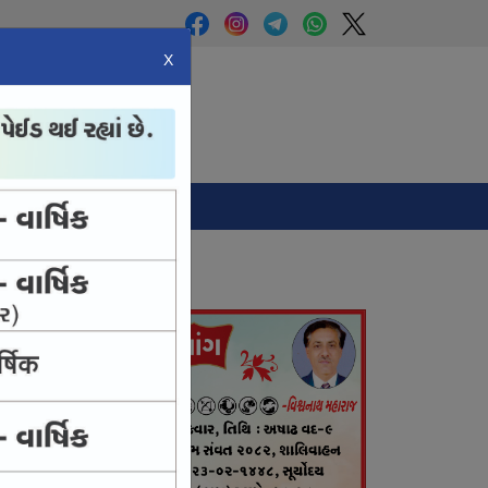
X
Panchang