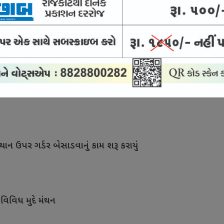
સારવાર માટે દેશને મળશે કુશળ માનવબળ
ા બીજા તબક્કાનું કામ શરૂ થતાં આનંદો
થાન ઉપર ગર્ડર બેસાડવાનું કામ શરૂ કરાયું
 વિવિધ મુદે મંથન