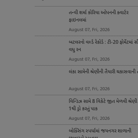
તન્વી શર્મા કોરિયા ઓપનની ક્વાર્ટર
ફાઇનલમાં
August 07, Fri, 2026
બટલરનો વર્લ્ડ રેકોર્ડ : ટી-20 ફોર્મેટમાં 
વધુ રન
August 07, Fri, 2026
લંકા સામેની શ્રેણીની તૈયારી ચકાસવાની
August 07, Fri, 2026
વિન્ડિઝ સામે 8 વિકેટે જીત મેળવી શ્રેણી
1થી ડ્રો કરતું પાક
August 07, Fri, 2026
બોક્સિંગ સ્પર્ધામાં જયનગર શાળાની