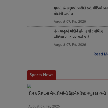
યુવાઓ હેન્ડલૂમથી ખરીદી કરી વીડિયો બના
મોદીની અપીલ
August 07, Fri, 2026
નેતન્યાહુએ મોદીને ફોન કર્યો : પશ્ચિમ
એશિયા તાણ પર ચર્ચા થઇ
August 07, Fri, 2026
Read M
Sports News
ટીમ ઇન્ડિયાના ખેલાડીઓની ફિટનેસ ટેસ્ટ વધુ કડક બની
August 07, Fri, 2026