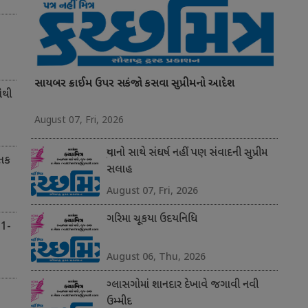
સાયબર ક્રાઈમ ઉપર સકંજો કસવા સુપ્રીમનો આદેશ
સૌથી
August 07, Fri, 2026
યુવાનો સાથે સંઘર્ષ નહીં પણ સંવાદની સુપ્રીમ
 તક
સલાહ
August 07, Fri, 2026
ગરિમા ચૂકયા ઉદયનિધિ
 1-
August 06, Thu, 2026
ગ્લાસગોમાં શાનદાર દેખાવે જગાવી નવી
ઉમ્મીદ