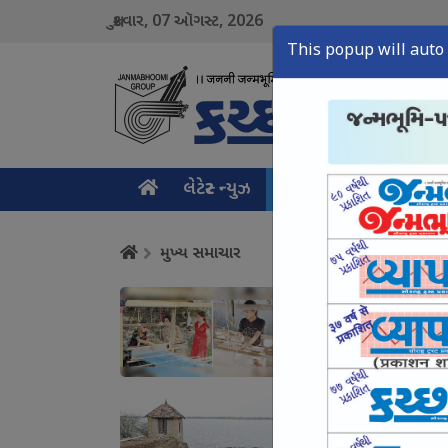
07
2026
શુક્રવાર,
ઑગસ્ટ,
This popup will auto 
લેટેસ્ટ ન્યુઝ
મુખ્ય સમાચાર
ક્રાઇમ ન
મુખ્ય સમાચાર
કચ્છનું વણાટકામ એક 
August 07, Fri, 2026
શિણાય ડેમથી આદિપુરન