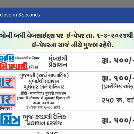
close in 2 seconds
્યુઝ
સ્પોર્ટ્સ ન્યુઝ
તંત્રી લેખ
અવસાન નોંધ
ઈ-પેપર
વારસો અને જીવંત ઉદ્યોગ
ે પીવાનું પાણી આપવાની યોજના નિષ્ફળ