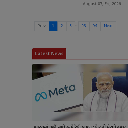
August 07, Fri, 2026
…
1
Prev
2
3
93
94
Next
Latest News
ભારતમાં નહીં ચાલે અમેરિકી કાયદા : કેન્દ્રની મેટાને સ્પષ્ટ