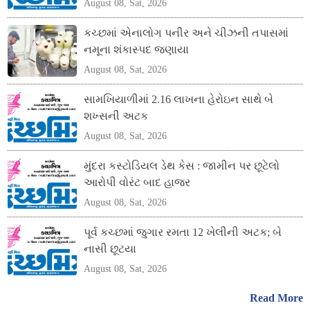
August 08, Sat, 2026
કચ્છમાં એનાલોગ પનીર અને ચીઝની તપાસમાં
નમૂના શંકાસ્પદ જણાયા
August 08, Sat, 2026
સામખિયાળીમાં 2.16 લાખના હેરોઇન સાથે બે
શખ્સની અટક
August 08, Sat, 2026
મુંદરા કસ્ટોડિયલ ડેથ કેસ : જામીન પર છૂટેલો
આરોપી વોરંટ બાદ હાજર
August 08, Sat, 2026
પૂર્વ કચ્છમાં જુગાર રમતા 12 ખેલીની અટક; બે
નાસી છૂટયા
August 08, Sat, 2026
Read More