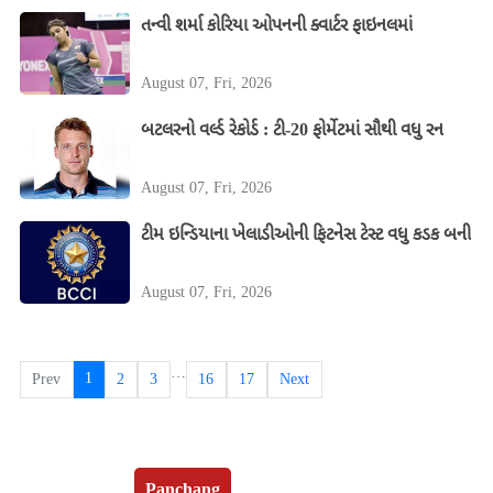
તન્વી શર્મા કોરિયા ઓપનની ક્વાર્ટર ફાઇનલમાં
August 07, Fri, 2026
બટલરનો વર્લ્ડ રેકોર્ડ : ટી-20 ફોર્મેટમાં સૌથી વધુ રન
August 07, Fri, 2026
ટીમ ઇન્ડિયાના ખેલાડીઓની ફિટનેસ ટેસ્ટ વધુ કડક બની
August 07, Fri, 2026
…
1
Prev
2
3
16
17
Next
Panchang