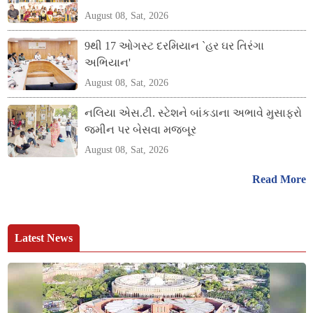
August 08, Sat, 2026
9થી 17 ઓગસ્ટ દરમિયાન `હર ઘર તિરંગા
અભિયાન'
August 08, Sat, 2026
નલિયા એસ.ટી. સ્ટેશને બાંકડાના અભાવે મુસાફરો
જમીન પર બેસવા મજબૂર
August 08, Sat, 2026
Read More
Latest News