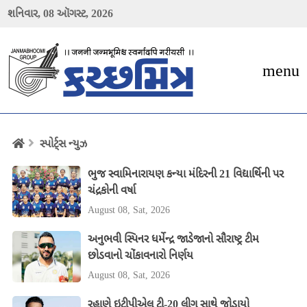
શનિવાર,
08
ઑગસ્ટ,
2026
menu
સ્પોર્ટ્સ ન્યુઝ
ભુજ સ્વામિનારાયણ કન્યા મંદિરની 21 વિદ્યાર્થિની પર
ચંદ્રકોની વર્ષા
August 08, Sat, 2026
અનુભવી સ્પિનર ધર્મેન્દ્ર જાડેજાનો સૌરાષ્ટ્ર ટીમ
છોડવાનો ચોંકાવનારો નિર્ણય
August 08, Sat, 2026
રહાણે ઇટીપીએલ ટી-20 લીગ સાથે જોડાયો