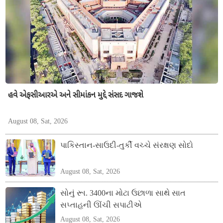
હવે એફસીઆરએ અને સીમાંકન મુદ્દે સંસદ ગાજશે
August 08, Sat, 2026
પાકિસ્તાન-સાઉદી-તુર્કી વચ્ચે સંરક્ષણ સોદો
August 08, Sat, 2026
સોનું રૂા. 3400ના મોટા ઉછાળા સાથે સાત
સપ્તાહની ઊંચી સપાટીએ
August 08, Sat, 2026