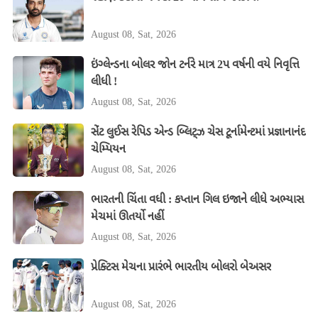
August 08, Sat, 2026
ઇંગ્લેન્ડના બોલર જોન ટર્નરે માત્ર 2પ વર્ષની વયે નિવૃત્તિ
લીધી !
August 08, Sat, 2026
સેંટ લુઈસ રેપિડ એન્ડ બ્લિટ્ઝ ચેસ ટૂર્નામેન્ટમાં પ્રજ્ઞાનાનંદ
ચેમ્પિયન
August 08, Sat, 2026
ભારતની ચિંતા વધી : કપ્તાન ગિલ ઇજાને લીધે અભ્યાસ
મેચમાં ઊતર્યો નહીં
August 08, Sat, 2026
પ્રેક્ટિસ મેચના પ્રારંભે ભારતીય બોલરો બેઅસર
August 08, Sat, 2026