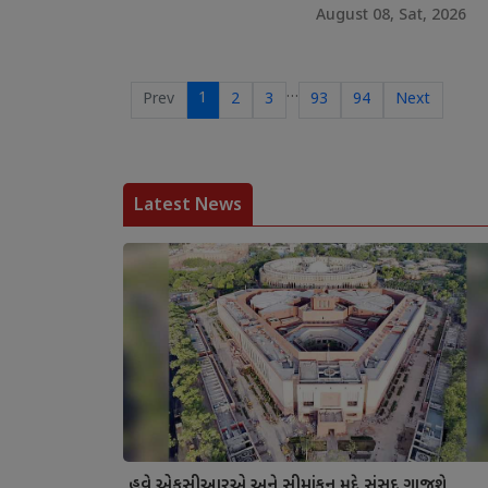
August 08, Sat, 2026
…
1
Prev
2
3
93
94
Next
Latest News
હવે એફસીઆરએ અને સીમાંકન મુદ્દે સંસદ ગાજશે