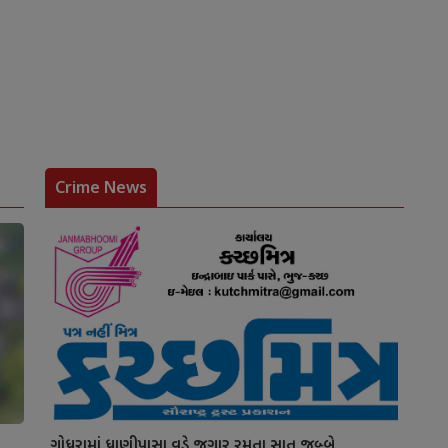
Crime News
ગોધરામાં ધાણીપાસા વડે જુગાર રમતા સાત જબ્બે