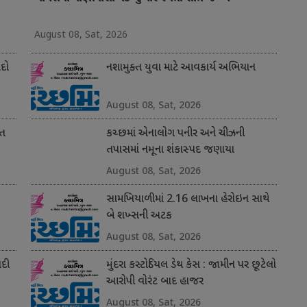
August 08, Sat, 2026
ોદો
નશામુક્ત યુવા માટે આવકાર્ય અભિયાન
August 08, Sat, 2026
ાત
કચ્છમાં એનાલોગ પનીર અને ચીઝની
તપાસમાં નમૂના શંકાસ્પદ જણાયા
August 08, Sat, 2026
સામખિયાળીમાં 2.16 લાખના હેરોઇન સાથે
બે શખ્સની અટક
August 08, Sat, 2026
ોદી
મુંદરા કસ્ટોડિયલ ડેથ કેસ : જામીન પર છૂટેલો
આરોપી વોરંટ બાદ હાજર
August 08, Sat, 2026