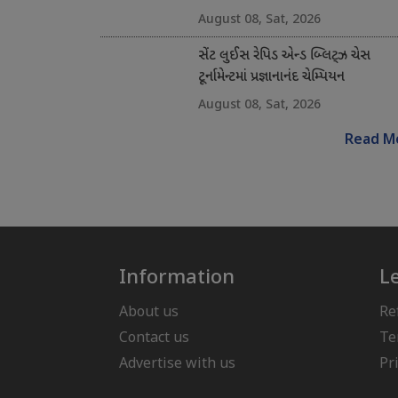
August 08, Sat, 2026
સેંટ લુઈસ રેપિડ એન્ડ બ્લિટ્ઝ ચેસ
ટૂર્નામેન્ટમાં પ્રજ્ઞાનાનંદ ચેમ્પિયન
August 08, Sat, 2026
Read M
Information
L
About us
Re
Contact us
Te
Advertise with us
Pr