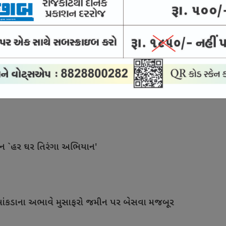
ડની કેશ ક્રેડિટ લોન
ક પ્રસંગોને દીપાવે છે
ાન `હર ઘર તિરંગા અભિયાન'
ે બાંકડાના અભાવે મુસાફરો જમીન પર બેસવા મજબૂર