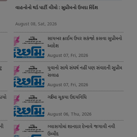
વાહનોનો થર્ડ પાર્ટી વીમો : સુપ્રીમનો ઉમદા નિર્દેશ
August 08, Sat, 2026
સાયબર ક્રાઈમ ઉપર સકંજો કસવા સુપ્રીમનો
આદેશ
August 07, Fri, 2026
્ર
યુવાનો સાથે સંઘર્ષ નહીં પણ સંવાદની સુપ્રીમ
સલાહ
August 07, Fri, 2026
ાયો
ગરિમા ચૂકયા ઉદયનિધિ
August 06, Thu, 2026
ની
ગ્લાસગોમાં શાનદાર દેખાવે જગાવી નવી
ઉમ્મીદ