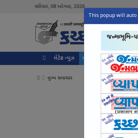
08
2026
શનિવાર,
ઑગસ્ટ,
This popup will auto 
લેટેસ્ટ ન્યુઝ
મુખ્ય સમાચાર
ક્રાઇમ ન્ય
મુખ્ય સમાચાર
વરસાદ બાદ ભોયડ કાંઠ
August 08, Sat, 2026
કંડલા વિમાની સેવા વિ