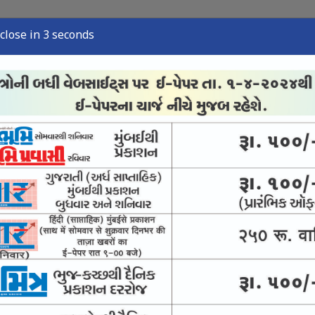
close in 2 seconds
ુઝ
સ્પોર્ટ્સ ન્યુઝ
તંત્રી લેખ
અવસાન નોંધ
ઈ-પેપર
ો સોળેકળાએ પાંગર્યો
સ્તરણ-યાત્રિક સુવિધાઓ વધારવા માંગ