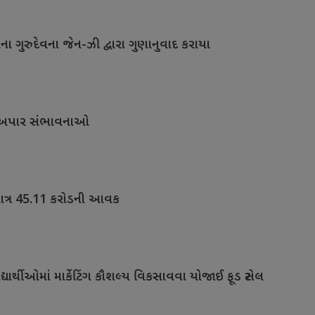
 ગુરુદેવના જેન-ઝી દ્વારા ગુણાનુવાદ કરાયા
રીની અપાર સંભાવનાઓ
 માત્ર 45.11 કરોડની આવક
યાર્થીઓમાં માર્કેટિંગ કૌશલ્ય વિકસાવવા યોજાઈ ફૂડ સ્ટોલ