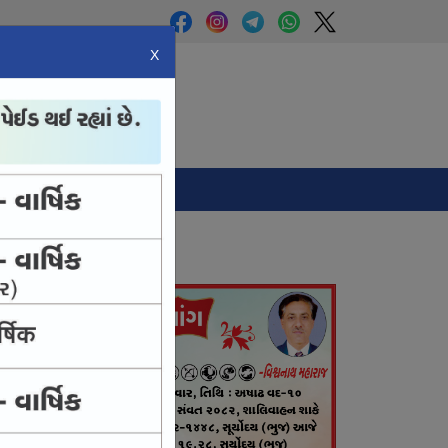
X
Panchang