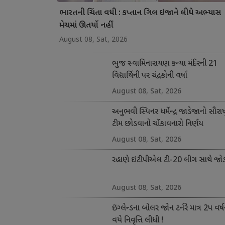
ભારતની ચિંતા વધી : કપ્તાન ગિલ ઇજાને લીધે અભ્યાસ
મેચમાં ઊતર્યો નહીં
August 08, Sat, 2026
ભુજ સ્વામિનારાયણ કન્યા મંદિરની 21
વિદ્યાર્થિની પર ચંદ્રકોની વર્ષા
August 08, Sat, 2026
અનુભવી સ્પિનર ધર્મેન્દ્ર જાડેજાનો સૌરાષ્ટ
ટીમ છોડવાનો ચોંકાવનારો નિર્ણય
August 08, Sat, 2026
રહાણે ઇટીપીએલ ટી-20 લીગ સાથે જોડ
August 08, Sat, 2026
ઇંગ્લેન્ડના બોલર જોન ટર્નરે માત્ર 2પ વર્ષ
વયે નિવૃત્તિ લીધી !