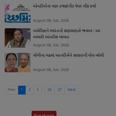
એનટીએના ત્રણ તજજ્ઞેનીટ પેપર લીક કર્યાં
August 08, Sat, 2026
અમેરિકાને ભારતનો સણસણતો જવાબ : આ
અમારી આંતરિક બાબત
August 08, Sat, 2026
યોગીના ગઢમાં આનંદીબેને સરકારની પોલ ખોલી
August 08, Sat, 2026
…
1
Prev
2
3
26
27
Next
Panchang