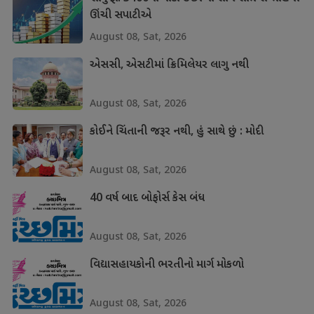
ઊંચી સપાટીએ
August 08, Sat, 2026
એસસી, એસટીમાં ક્રિમિલેયર લાગુ નથી
August 08, Sat, 2026
કોઈને ચિંતાની જરૂર નથી, હું સાથે છું : મોદી
August 08, Sat, 2026
40 વર્ષ બાદ બોફોર્સ કેસ બંધ
August 08, Sat, 2026
વિદ્યાસહાયકોની ભરતીનો માર્ગ મોકળો
August 08, Sat, 2026