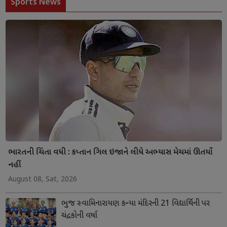
Sports News
ભારતની ચિંતા વધી : કપ્તાન ગિલ ઇજાને લીધે અભ્યાસ મેચમાં ઊતર્યો
નહીં
August 08, Sat, 2026
ભુજ સ્વામિનારાયણ કન્યા મંદિરની 21 વિદ્યાર્થિની પર
ચંદ્રકોની વર્ષા