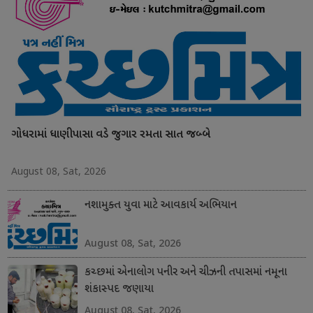
ગોધરામાં ધાણીપાસા વડે જુગાર રમતા સાત જબ્બે
August 08, Sat, 2026
નશામુક્ત યુવા માટે આવકાર્ય અભિયાન
August 08, Sat, 2026
કચ્છમાં એનાલોગ પનીર અને ચીઝની તપાસમાં નમૂના
શંકાસ્પદ જણાયા
August 08, Sat, 2026