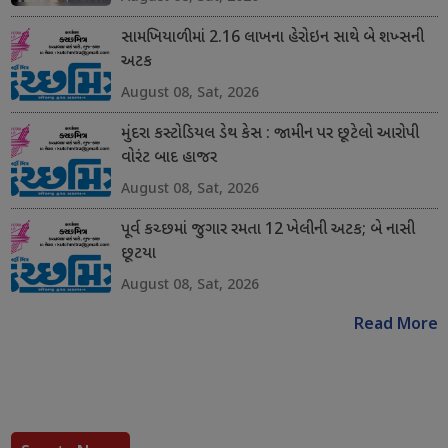
સામખિયાળીમાં 2.16 લાખના હેરોઇન સાથે બે શખ્સની
અટક
August 08, Sat, 2026
મુંદરા કસ્ટોડિયલ ડેથ કેસ : જામીન પર છૂટેલો આરોપી
વોરંટ બાદ હાજર
August 08, Sat, 2026
પૂર્વ કચ્છમાં જુગાર રમતા 12 ખેલીની અટક; બે નાસી
છૂટયા
August 08, Sat, 2026
Read More