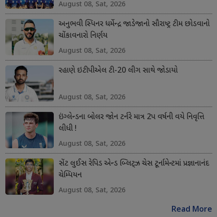
August 08, Sat, 2026
અનુભવી સ્પિનર ધર્મેન્દ્ર જાડેજાનો સૌરાષ્ટ્ર ટીમ છોડવાનો
ચોંકાવનારો નિર્ણય
August 08, Sat, 2026
રહાણે ઇટીપીએલ ટી-20 લીગ સાથે જોડાયો
August 08, Sat, 2026
ઇંગ્લેન્ડના બોલર જોન ટર્નરે માત્ર 2પ વર્ષની વયે નિવૃત્તિ
લીધી !
August 08, Sat, 2026
સેંટ લુઈસ રેપિડ એન્ડ બ્લિટ્ઝ ચેસ ટૂર્નામેન્ટમાં પ્રજ્ઞાનાનંદ
ચેમ્પિયન
August 08, Sat, 2026
Read More