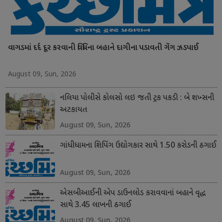
વાગડમાં દર્દ દૂર કરવાની વિધિના બહાને દાગીના પડાવતી ગેંગ ઝડપાઈ
August 09, Sun, 2026
નલિયા પોલીસે કોલસો લઇ જતી ટ્રક પકડી : બે શખ્સની
અટકાયત
August 09, Sun, 2026
ગાંધીધામના શિપિંગ ઉદ્યોગકાર સાથે 1.50 કરોડની ઠગાઈ
August 09, Sun, 2026
એસબીઆઈની એપ ડાઉનલોડ કરાવવાનાં બહાને વૃદ્ધ
સાથે 3.45 લાખની ઠગાઈ
August 09, Sun, 2026