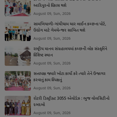
આદિપુરનો વિકાસ થશે
August 09, Sun, 2026
સામખિયાળી-ગાંધીધામ ચાર લાઈન કચ્છના પોર્ટ,
ઉદ્યોગ માટે ગેમચેન્જર સાબિત થશે
August 09, Sun, 2026
રાષ્ટ્રીય માનવ સંગ્રહાલયમાં કચ્છની લોક સંસ્કૃતિને
વિશિષ્ટ સ્થાન
August 09, Sun, 2026
સત્તાપક્ષ જ્યારે ખોટા કાર્યો કરે ત્યારે તેને ઉજાગર
કરવાનું કામ વિપક્ષનું
August 09, Sun, 2026
રોટરી ડિસ્ટ્રીક્ટ 3055 એવોર્ડઝ : ભુજ વોલસિટીનો
દબદબો
August 09, Sun, 2026