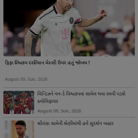
ફિફા વિશ્વકપ દરમિયાન મેસ્સી ઉપર હતું જોખમ !
August 09, Sun, 2026
વિન્ડિઝને વન-ડે વિશ્વકપમાં સામેલ થવા રમવી પડશે
ક્વોલિફાયર
August 09, Sun, 2026
શ્રીલંકા સામેની શ્રેણીમાંથી હવે સુદર્શન બહાર