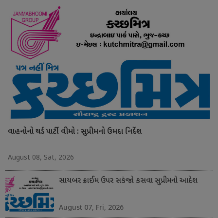
વાહનોનો થર્ડ પાર્ટી વીમો : સુપ્રીમનો ઉમદા નિર્દેશ
August 08, Sat, 2026
સાયબર ક્રાઈમ ઉપર સકંજો કસવા સુપ્રીમનો આદેશ
August 07, Fri, 2026