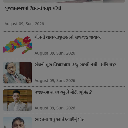
ગુજરાતભરમાં રિક્ષાની સફર મોંઘી
August 09, Sun, 2026
ચીનની ચાલબાજી; ભારતનો સજ્જડ જવાબ
August 09, Sun, 2026
સંઘની મૂળ વિચારધારા હજુ બદલી નથી : શશિ થરૂર
August 09, Sun, 2026
પંજાબમાં રાઘવ ચઢ્ઢાને મોટી ભૂમિકા?
August 09, Sun, 2026
ભારતના શત્રુ આતંકવાદીનું મોત