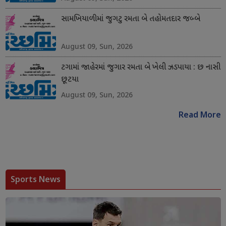
સામખિયાળીમાં જુગટુ રમતા બે તહોમતદાર જબ્બે
August 09, Sun, 2026
ટગામાં જાહેરમાં જુગાર રમતા બે ખેલી ઝડપાયા : છ નાસી
છૂટયા
August 09, Sun, 2026
Read More
Sports News