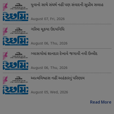
યુવાનો સાથે સંઘર્ષ નહીં પણ સંવાદની સુપ્રીમ સલાહ
August 07, Fri, 2026
ગરિમા ચૂકયા ઉદયનિધિ
August 06, Thu, 2026
ગ્લાસગોમાં શાનદાર દેખાવે જગાવી નવી ઉમ્મીદ
August 06, Thu, 2026
આત્મવિશ્વાસ નહીં અહંકારનું પરિણામ
August 05, Wed, 2026
Read More