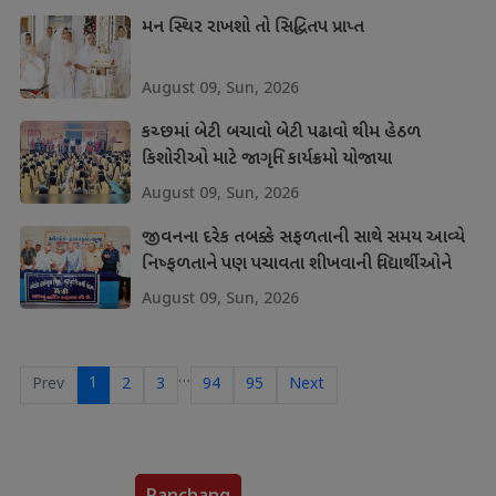
મન સ્થિર રાખશો તો સિદ્ધિતપ પ્રાપ્ત
August 09, Sun, 2026
કચ્છમાં બેટી બચાવો બેટી પઢાવો થીમ હેઠળ
કિશોરીઓ માટે જાગૃતિ કાર્યક્રમો યોજાયા
August 09, Sun, 2026
જીવનના દરેક તબક્કે સફળતાની સાથે સમય આવ્યે
નિષ્ફળતાને પણ પચાવતા શીખવાની વિદ્યાર્થીઓને
શીખ
August 09, Sun, 2026
…
1
Prev
2
3
94
95
Next
Panchang