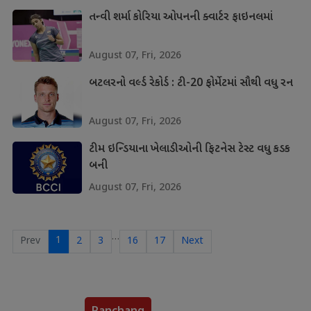
તન્વી શર્મા કોરિયા ઓપનની ક્વાર્ટર ફાઇનલમાં
August 07, Fri, 2026
બટલરનો વર્લ્ડ રેકોર્ડ : ટી-20 ફોર્મેટમાં સૌથી વધુ રન
August 07, Fri, 2026
ટીમ ઇન્ડિયાના ખેલાડીઓની ફિટનેસ ટેસ્ટ વધુ કડક
બની
August 07, Fri, 2026
…
1
Prev
2
3
16
17
Next
Panchang