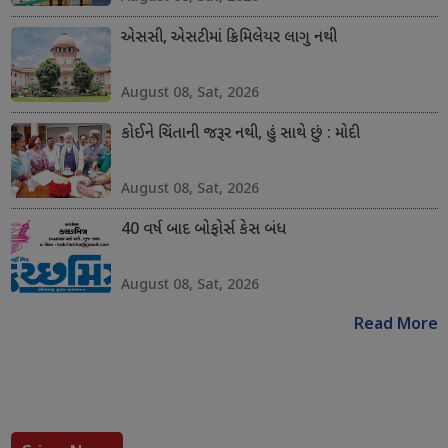
એસસી, એસટીમાં ક્રિમિલેયર લાગુ નથી
August 08, Sat, 2026
કોઈને ચિંતાની જરૂર નથી, હું સાથે છું : મોદી
August 08, Sat, 2026
40 વર્ષ બાદ બોફોર્સ કેસ બંધ
August 08, Sat, 2026
Read More