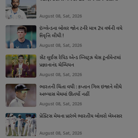
August 08, Sat, 2026
ઇંગ્લેન્ડના બોલર જોન ટર્નરે માત્ર 2પ વર્ષની વયે
નિવૃત્તિ લીધી !
August 08, Sat, 2026
સેંટ લુઈસ રેપિડ એન્ડ બ્લિટ્ઝ ચેસ ટૂર્નામેન્ટમાં
પ્રજ્ઞાનાનંદ ચેમ્પિયન
August 08, Sat, 2026
ભારતની ચિંતા વધી : કપ્તાન ગિલ ઇજાને લીધે
અભ્યાસ મેચમાં ઊતર્યો નહીં
August 08, Sat, 2026
પ્રેક્ટિસ મેચના પ્રારંભે ભારતીય બોલરો બેઅસર
August 08, Sat, 2026