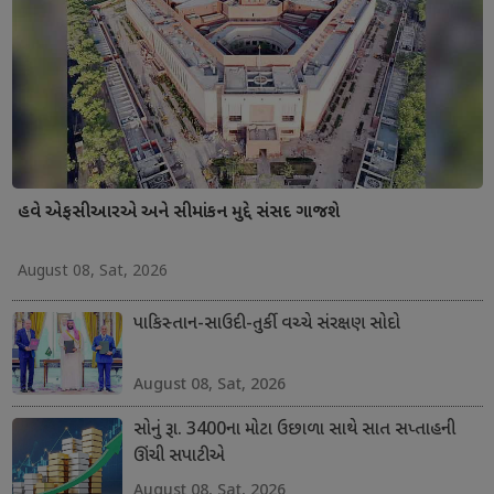
હવે એફસીઆરએ અને સીમાંકન મુદ્દે સંસદ ગાજશે
August 08, Sat, 2026
પાકિસ્તાન-સાઉદી-તુર્કી વચ્ચે સંરક્ષણ સોદો
August 08, Sat, 2026
સોનું રૂા. 3400ના મોટા ઉછાળા સાથે સાત સપ્તાહની
ઊંચી સપાટીએ
August 08, Sat, 2026