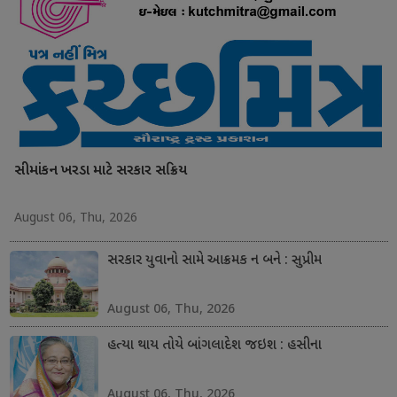
સીમાંકન ખરડા માટે સરકાર સક્રિય
August 06, Thu, 2026
સરકાર યુવાનો સામે આક્રમક ન બને : સુપ્રીમ
August 06, Thu, 2026
હત્યા થાય તોયે બાંગલાદેશ જઇશ : હસીના
August 06, Thu, 2026