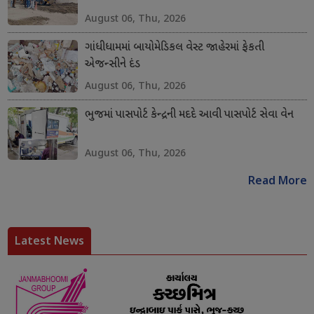
August 06, Thu, 2026
ગાંધીધામમાં બાયોમેડિકલ વેસ્ટ જાહેરમાં ફેકતી
એજન્સીને દંડ
August 06, Thu, 2026
ભુજમાં પાસપોર્ટ કેન્દ્રની મદદે આવી પાસપોર્ટ સેવા વેન
August 06, Thu, 2026
Read More
Latest News