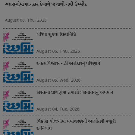
ગ્લાસગોમાં શાનદાર દેખાવે જગાવી નવી ઉમ્મીદ
August 06, Thu, 2026
ગરિમા ચૂકયા ઉદયનિધિ
August 06, Thu, 2026
આત્મવિશ્વાસ નહીં અહંકારનું પરિણામ
August 05, Wed, 2026
સંસદના પ્રાંગણમાં તમાશો : સનાતનનું અપમાન
August 04, Tue, 2026
વિકાસ યોજનામાં પર્યાવરણની આગોતરી મંજૂરી
અનિવાર્ય