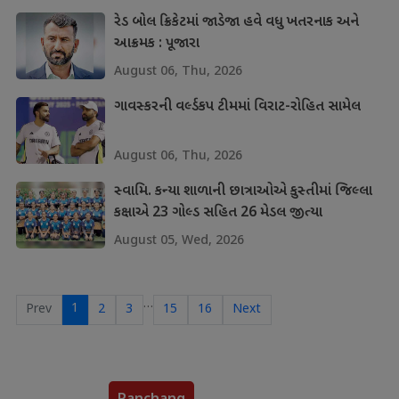
રેડ બોલ ક્રિકેટમાં જાડેજા હવે વધુ ખતરનાક અને
આક્રમક : પૂજારા
August 06, Thu, 2026
ગાવસ્કરની વર્લ્ડકપ ટીમમાં વિરાટ-રોહિત સામેલ
August 06, Thu, 2026
સ્વામિ. કન્યા શાળાની છાત્રાઓએ કુસ્તીમાં જિલ્લા
કક્ષાએ 23 ગોલ્ડ સહિત 26 મેડલ જીત્યા
August 05, Wed, 2026
…
1
Prev
2
3
15
16
Next
Panchang