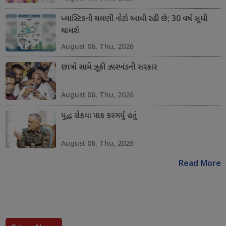
પ્લાસ્ટિકની ચલણી નોટો આવી રહી છે; 30 વર્ષ સુધી
ચાલશે
August 06, Thu, 2026
છાત્રો સામે ઝૂકી ઝારખંડની સરકાર
August 06, Thu, 2026
યુદ્ધ રોકવા પાક કરગર્યું હતું
August 06, Thu, 2026
Read More