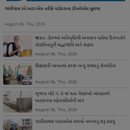
ગાંધીધામ એ.આર.એમ તરીકે વડોદરાના ડીઓએમ મુકાયા
August 06, Thu, 2026
ગુજરાત -કેરળમાં અતિવૃષ્ટિથી અવસાન પામેલા દિવંગતોને
મોરારિબાપુની શ્રદ્ધાંજલિ અને સહાય
August 06, Thu, 2026
શિક્ષણની બાબતમાં કચ્છ બન્યું રાજ્યનું રોલમોડેલ
August 06, Thu, 2026
ભુજના વોર્ડ નં.-5 માં થતા ગેરકાયદે બાંધકામને
અટકાવવા રહેવાસીઓની માંગ
August 06, Thu, 2026
ગાંધીધામમાં ખાડાઓમાં મલબો નાખવાનું શરૂ કરાયું