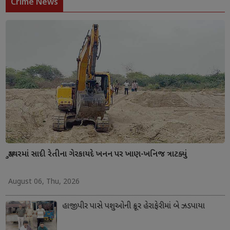
Crime News
ગુડથરમાં સાદી રેતીના ગેરકાયદે ખનન પર ખાણ-ખનિજ ત્રાટક્યું
August 06, Thu, 2026
હાજીપીર પાસે પશુઓની ક્રૂર હેરાફેરીમાં બે ઝડપાયા