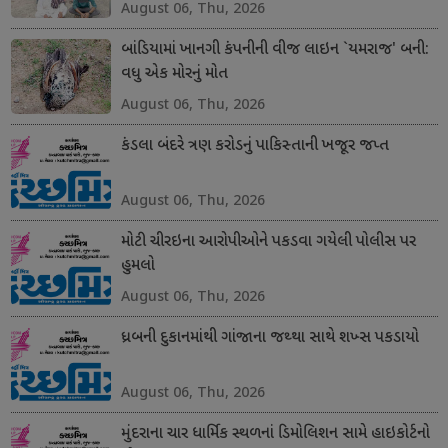
August 06, Thu, 2026
બાંડિયામાં ખાનગી કંપનીની વીજ લાઇન `યમરાજ' બની:
વધુ એક મોરનું મોત
August 06, Thu, 2026
કંડલા બંદરે ત્રણ કરોડનું પાકિસ્તાની ખજૂર જપ્ત
August 06, Thu, 2026
મોટી ચીરઇના આરોપીઓને પકડવા ગયેલી પોલીસ પર
હુમલો
August 06, Thu, 2026
ધ્રબની દુકાનમાંથી ગાંજાના જથ્થા સાથે શખ્સ પકડાયો
August 06, Thu, 2026
મુંદરાના ચાર ધાર્મિક સ્થળનાં ડિમોલિશન સામે હાઇકોર્ટનો