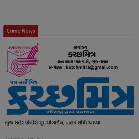
Crime News
ભુજ શહેર પોલીસે ગુમ મોબાઈલ, વાહન શોધી આપ્યા