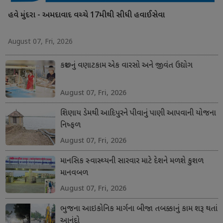
હવે મુંદરા - અમદાવાદ વચ્ચે 17મીથી સીધી હવાઈસેવા
August 07, Fri, 2026
કચ્છનું વણાટકામ એક વારસો અને જીવંત ઉદ્યોગ
August 07, Fri, 2026
શિણાય ડેમથી આદિપુરને પીવાનું પાણી આપવાની યોજના
નિષ્ફળ
August 07, Fri, 2026
માનસિક સ્વાસ્થ્યની સારવાર માટે દેશને મળશે કુશળ
માનવબળ
August 07, Fri, 2026
ભુજના આઇકોનિક માર્ગના બીજા તબક્કાનું કામ શરૂ થતાં
આનંદો