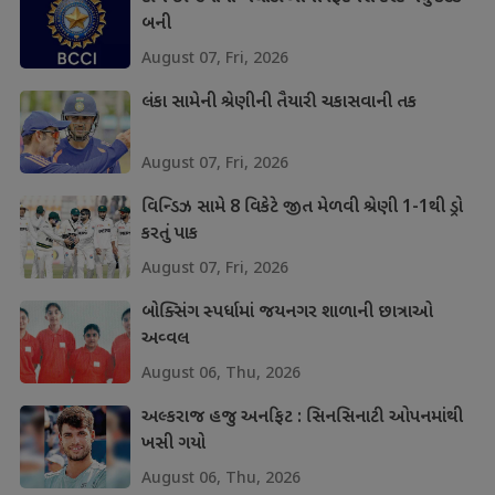
બની
August 07, Fri, 2026
લંકા સામેની શ્રેણીની તૈયારી ચકાસવાની તક
August 07, Fri, 2026
વિન્ડિઝ સામે 8 વિકેટે જીત મેળવી શ્રેણી 1-1થી ડ્રો
કરતું પાક
August 07, Fri, 2026
બોક્સિંગ સ્પર્ધામાં જયનગર શાળાની છાત્રાઓ
અવ્વલ
August 06, Thu, 2026
અલ્કરાજ હજુ અનફિટ : સિનસિનાટી ઓપનમાંથી
ખસી ગયો
August 06, Thu, 2026