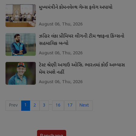
મુખ્યમંત્રીને કોમનવેલ્થ ગેમ્સ ફલેગ અપાયો
August 06, Thu, 2026
ઝહિર લંકા પ્રીમિયર લીગની ટીમ જાફના કિંગ્સનો
સહમાલિક બન્યો
August 06, Thu, 2026
ટેસ્ટ શ્રેણી અગાઉ ઓસિ. ભારતમાં કોઈ અભ્યાસ
મેચ રમશે નહીં
August 06, Thu, 2026
…
1
Prev
2
3
16
17
Next
Panchang