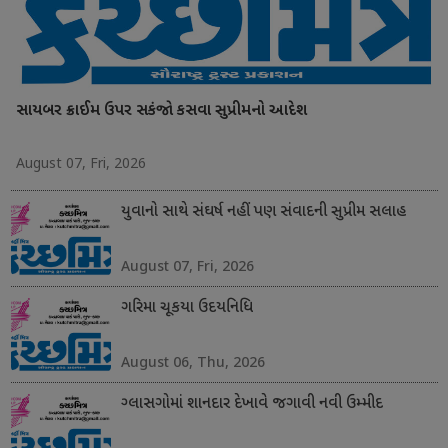
સાયબર ક્રાઈમ ઉપર સકંજો કસવા સુપ્રીમનો આદેશ
August 07, Fri, 2026
યુવાનો સાથે સંઘર્ષ નહીં પણ સંવાદની સુપ્રીમ સલાહ
August 07, Fri, 2026
ગરિમા ચૂકયા ઉદયનિધિ
August 06, Thu, 2026
ગ્લાસગોમાં શાનદાર દેખાવે જગાવી નવી ઉમ્મીદ