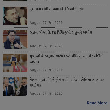
દુષ્કર્મના દોષી તેજપાલને 10 વર્ષની જેલ
August 07, Fri, 2026
સતત બીજા દિવસે રિજિજુની રાહુલને અપીલ
August 07, Fri, 2026
યુવાઓ હેન્ડલૂમથી ખરીદી કરી વીડિયો બનાવે : મોદીની
અપીલ
August 07, Fri, 2026
નેતન્યાહુએ મોદીને ફોન કર્યો : પશ્ચિમ એશિયા તાણ પર
ચર્ચા થઇ
August 07, Fri, 2026
Read More