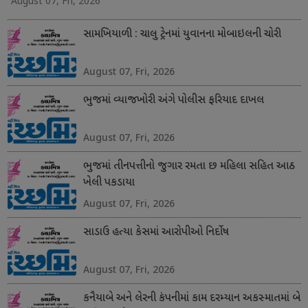
August 07, Fri, 2026
સામખિયાળી : ચાલુ ટ્રેનમાં યુવાનના મોબાઇલની ચોરી
August 07, Fri, 2026
ભુજમાં વ્યાજખોરી અંગે પોલીસ ફરિયાદ દાખલ
August 07, Fri, 2026
ભુજમાં તીનપત્તીનો જુગાર રમતા છ મહિલા સહિત આઠ
ખેલી પકડાયા
August 07, Fri, 2026
સાડાઉ હત્યા કેસમાં આરોપીઓ નિર્દોષ
August 07, Fri, 2026
કનૈયાબે અને લેરની કંપનીમાં કામ દરમ્યાન અકસ્માતમાં બે