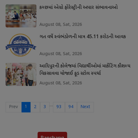
કચ્છમાં એગ્રો ફોરેસ્ટ્રીની અપાર સંભાવનાઓ
August 08, Sat, 2026
ગત વર્ષે સ્વંભંડોળની માત્ર 45.11 કરોડની આવક
August 08, Sat, 2026
આદિપુરની કોલેજમાં વિદ્યાર્થીઓમાં માર્કેટિંગ કૌશલ્ય
વિકસાવવા યોજાઈ ફૂડ સ્ટોલ સ્પર્ધા
August 08, Sat, 2026
…
1
Prev
2
3
93
94
Next
Panchang