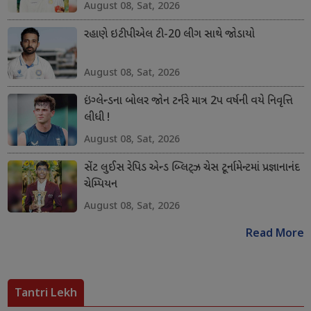
August 08, Sat, 2026
રહાણે ઇટીપીએલ ટી-20 લીગ સાથે જોડાયો
August 08, Sat, 2026
ઇંગ્લેન્ડના બોલર જોન ટર્નરે માત્ર 2પ વર્ષની વયે નિવૃત્તિ
લીધી !
August 08, Sat, 2026
સેંટ લુઈસ રેપિડ એન્ડ બ્લિટ્ઝ ચેસ ટૂર્નામેન્ટમાં પ્રજ્ઞાનાનંદ
ચેમ્પિયન
August 08, Sat, 2026
Read More
Tantri Lekh