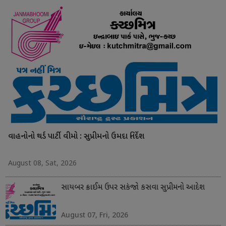
વાહનોનો થર્ડ પાર્ટી વીમો : સુપ્રીમનો ઉમદા નિર્દેશ
August 08, Sat, 2026
સાયબર ક્રાઈમ ઉપર સકંજો કસવા સુપ્રીમનો આદેશ
August 07, Fri, 2026