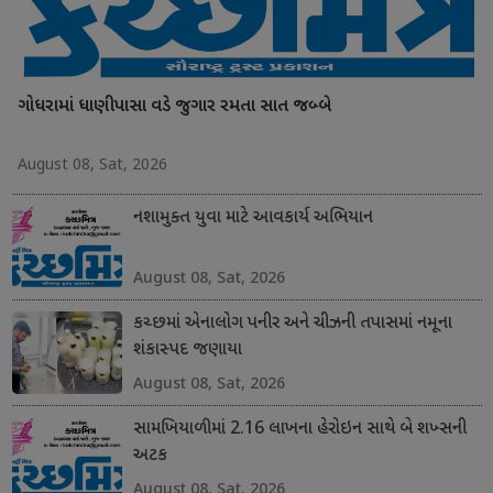
ગોધરામાં ધાણીપાસા વડે જુગાર રમતા સાત જબ્બે
August 08, Sat, 2026
નશામુક્ત યુવા માટે આવકાર્ય અભિયાન
August 08, Sat, 2026
કચ્છમાં એનાલોગ પનીર અને ચીઝની તપાસમાં નમૂના
શંકાસ્પદ જણાયા
August 08, Sat, 2026
સામખિયાળીમાં 2.16 લાખના હેરોઇન સાથે બે શખ્સની
અટક
August 08, Sat, 2026