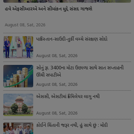
હવે એફસીઆરએ અને સીમાંકન મુદ્દે સંસદ ગાજશે
August 08, Sat, 2026
પાકિસ્તાન-સાઉદી-તુર્કી વચ્ચે સંરક્ષણ સોદો
August 08, Sat, 2026
સોનું રૂા. 3400ના મોટા ઉછાળા સાથે સાત સપ્તાહની
ઊંચી સપાટીએ
August 08, Sat, 2026
એસસી, એસટીમાં ક્રિમિલેયર લાગુ નથી
August 08, Sat, 2026
કોઈને ચિંતાની જરૂર નથી, હું સાથે છું : મોદી