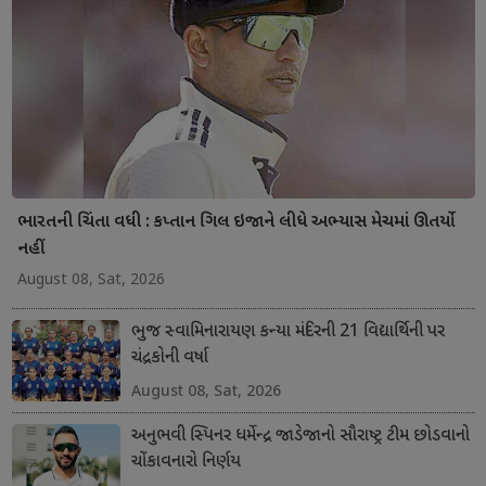
ભારતની ચિંતા વધી : કપ્તાન ગિલ ઇજાને લીધે અભ્યાસ મેચમાં ઊતર્યો
નહીં
August 08, Sat, 2026
ભુજ સ્વામિનારાયણ કન્યા મંદિરની 21 વિદ્યાર્થિની પર
ચંદ્રકોની વર્ષા
August 08, Sat, 2026
અનુભવી સ્પિનર ધર્મેન્દ્ર જાડેજાનો સૌરાષ્ટ્ર ટીમ છોડવાનો
ચોંકાવનારો નિર્ણય