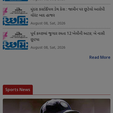
મુંદરા કસ્ટોડિયલ ડેથ કેસ : જામીન પર છૂટેલો આરોપી
વોરંટ બાદ હાજર
August 08, Sat, 2026
પૂર્વ કચ્છમાં જુગાર રમતા 12 ખેલીની અટક; બે નાસી
છૂટયા
August 08, Sat, 2026
Read More
Sports News