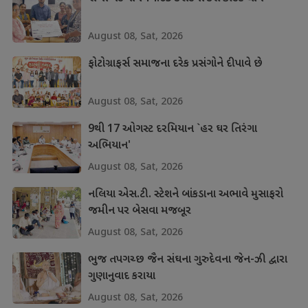
August 08, Sat, 2026
ફોટોગ્રાફર્સ સમાજના દરેક પ્રસંગોને દીપાવે છે
August 08, Sat, 2026
9થી 17 ઓગસ્ટ દરમિયાન `હર ઘર તિરંગા
અભિયાન'
August 08, Sat, 2026
નલિયા એસ.ટી. સ્ટેશને બાંકડાના અભાવે મુસાફરો
જમીન પર બેસવા મજબૂર
August 08, Sat, 2026
ભુજ તપગચ્છ જૈન સંઘના ગુરુદેવના જેન-ઝી દ્વારા
ગુણાનુવાદ કરાયા
August 08, Sat, 2026