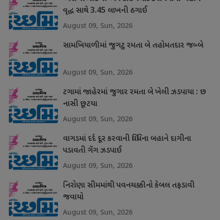
વૃદ્ધ સાથે 3.45 લાખની ઠગાઈ
August 09, Sun, 2026
સામખિયાળીમાં જુગટુ રમતા બે તહોમતદાર જબ્બે
August 09, Sun, 2026
ટગામાં જાહેરમાં જુગાર રમતા બે ખેલી ઝડપાયા : છ
નાસી છૂટયા
August 09, Sun, 2026
વાગડમાં દર્દ દૂર કરવાની વિધિના બહાને દાગીના
પડાવતી ગેંગ ઝડપાઈ
August 09, Sun, 2026
નિરોણા સીમમાંથી પવનચક્કીનો કેબલ તફડાવી
જવાયો
August 09, Sun, 2026