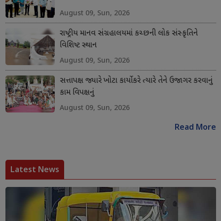
August 09, Sun, 2026
રાષ્ટ્રીય માનવ સંગ્રહાલયમાં કચ્છની લોક સંસ્કૃતિને
વિશિષ્ટ સ્થાન
August 09, Sun, 2026
સત્તાપક્ષ જ્યારે ખોટા કાર્યો કરે ત્યારે તેને ઉજાગર કરવાનું
કામ વિપક્ષનું
August 09, Sun, 2026
Read More
Latest News