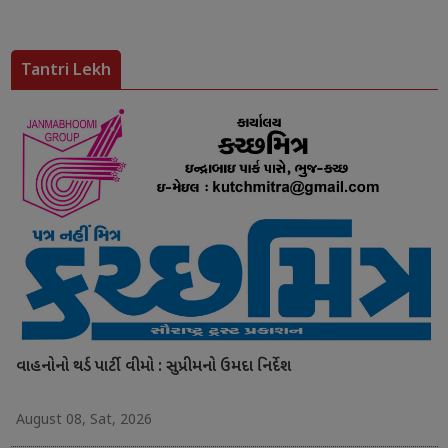
Tantri Lekh
વાહનોનો થર્ડ પાર્ટી વીમો : સુપ્રીમનો ઉમદા નિર્દેશ
August 08, Sat, 2026