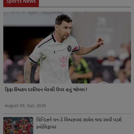
Sports News
ફિફા વિશ્વકપ દરમિયાન મેસ્સી ઉપર હતું જોખમ !
August 09, Sun, 2026
વિન્ડિઝને વન-ડે વિશ્વકપમાં સામેલ થવા રમવી પડશે
ક્વોલિફાયર