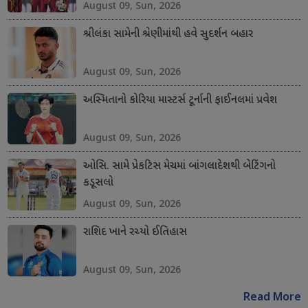
August 09, Sun, 2026
શ્રીલંકા સામેની શ્રેણીમાંથી હવે સુદર્શન બહાર
August 09, Sun, 2026
અસ્મિતાનો કોરિયા માસ્ટર્સ ટૂર્નાની ફાઈનલમાં પ્રવેશ
August 09, Sun, 2026
ઓસિ. સામે પ્રેકટિસ મેચમાં બાંગલાદેશથી બેટિંગનો
કડૂસલો
August 09, Sun, 2026
રાશિદ ખાને રચ્યો ઈતિહાસ
August 09, Sun, 2026
Read More