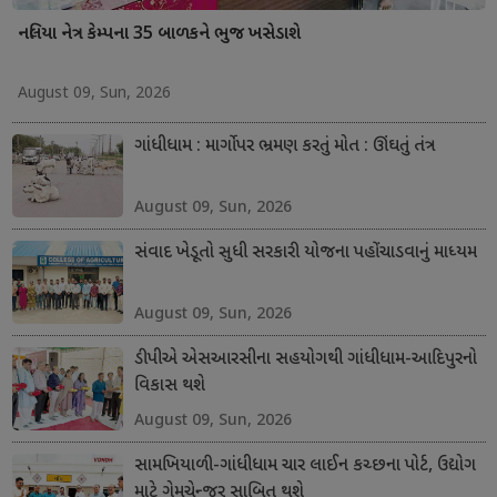
નલિયા નેત્ર કેમ્પના 35 બાળકને ભુજ ખસેડાશે
August 09, Sun, 2026
ગાંધીધામ : માર્ગો પર ભ્રમણ કરતું મોત : ઊંઘતું તંત્ર
August 09, Sun, 2026
સંવાદ ખેડૂતો સુધી સરકારી યોજના પહોંચાડવાનું માધ્યમ
August 09, Sun, 2026
ડીપીએ એસઆરસીના સહયોગથી ગાંધીધામ-આદિપુરનો
વિકાસ થશે
August 09, Sun, 2026
સામખિયાળી-ગાંધીધામ ચાર લાઈન કચ્છના પોર્ટ, ઉદ્યોગ
માટે ગેમચેન્જર સાબિત થશે