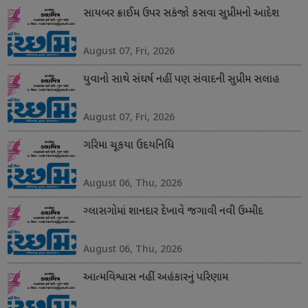
સાયબર ક્રાઈમ ઉપર સકંજો કસવા સુપ્રીમનો આદેશ
August 07, Fri, 2026
યુવાનો સાથે સંઘર્ષ નહીં પણ સંવાદની સુપ્રીમ સલાહ
August 07, Fri, 2026
ગરિમા ચૂકયા ઉદયનિધિ
August 06, Thu, 2026
ગ્લાસગોમાં શાનદાર દેખાવે જગાવી નવી ઉમ્મીદ
August 06, Thu, 2026
આત્મવિશ્વાસ નહીં અહંકારનું પરિણામ