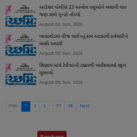
આડેસર પોલીસે 23 અબોલ પશુઓને બચાવી ચાર
જણ સામે ગુન્હો નોંધ્યો
August 09, Sun, 2026
બાલાચોડમાં વીજ લાઈનનું કામ અટકાવી કર્મચારીને
ધમકી અપાઈ
August 09, Sun, 2026
શિણાય પાસે ટેઈલરની ટક્કરથી બાઈકચાલકે જીવ
ગુમાવ્યો
August 09, Sun, 2026
…
1
Prev
2
3
37
38
Next
Panchang