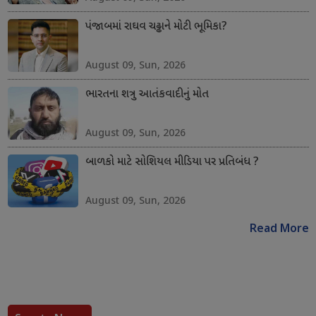
પંજાબમાં રાઘવ ચઢ્ઢાને મોટી ભૂમિકા?
August 09, Sun, 2026
ભારતના શત્રુ આતંકવાદીનું મોત
August 09, Sun, 2026
બાળકો માટે સોશિયલ મીડિયા પર પ્રતિબંધ ?
August 09, Sun, 2026
Read More