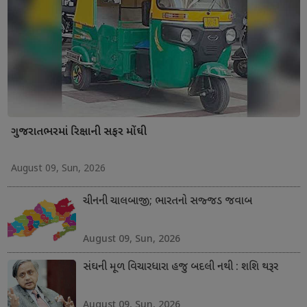
ગુજરાતભરમાં રિક્ષાની સફર મોંઘી
August 09, Sun, 2026
ચીનની ચાલબાજી; ભારતનો સજ્જડ જવાબ
August 09, Sun, 2026
સંઘની મૂળ વિચારધારા હજુ બદલી નથી : શશિ થરૂર
August 09, Sun, 2026