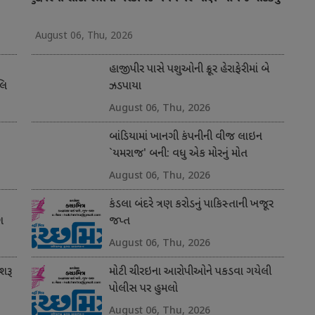
August 06, Thu, 2026
હાજીપીર પાસે પશુઓની ક્રૂર હેરાફેરીમાં બે
લિ
ઝડપાયા
August 06, Thu, 2026
બાંડિયામાં ખાનગી કંપનીની વીજ લાઇન
`યમરાજ' બની: વધુ એક મોરનું મોત
August 06, Thu, 2026
કંડલા બંદરે ત્રણ કરોડનું પાકિસ્તાની ખજૂર
ગ
જપ્ત
August 06, Thu, 2026
શરૂ
મોટી ચીરઇના આરોપીઓને પકડવા ગયેલી
પોલીસ પર હુમલો
August 06, Thu, 2026