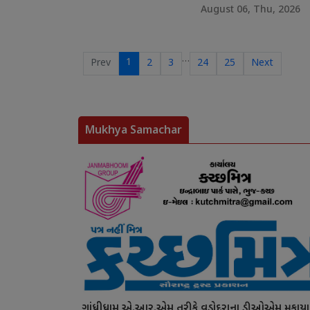
August 06, Thu, 2026
…
1
Prev
2
3
24
25
Next
Mukhya Samachar
ગાંધીધામ એ.આર.એમ તરીકે વડોદરાના ડીઓએમ મુકાયા