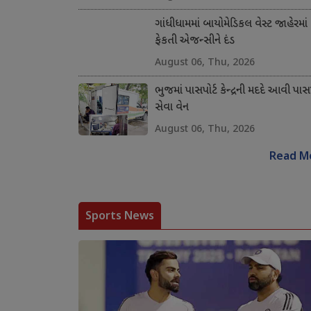
ગાંધીધામમાં બાયોમેડિકલ વેસ્ટ જાહેરમાં
ફેકતી એજન્સીને દંડ
August 06, Thu, 2026
ભુજમાં પાસપોર્ટ કેન્દ્રની મદદે આવી પાસપ
સેવા વેન
August 06, Thu, 2026
Read M
Sports News