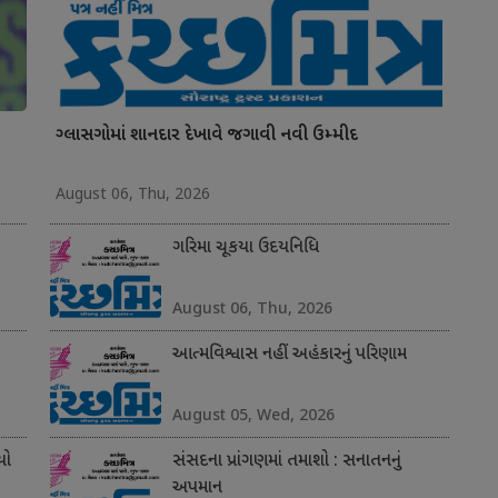
ગ્લાસગોમાં શાનદાર દેખાવે જગાવી નવી ઉમ્મીદ
August 06, Thu, 2026
ગરિમા ચૂકયા ઉદયનિધિ
August 06, Thu, 2026
આત્મવિશ્વાસ નહીં અહંકારનું પરિણામ
August 05, Wed, 2026
યો
સંસદના પ્રાંગણમાં તમાશો : સનાતનનું
અપમાન