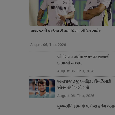
ગાવસ્કરની વર્લ્ડકપ ટીમમાં વિરાટ-રોહિત સામેલ
August 06, Thu, 2026
બોક્સિંગ સ્પર્ધામાં જયનગર શાળાની
છાત્રાઓ અવ્વલ
August 06, Thu, 2026
અલ્કરાજ હજુ અનફિટ : સિનસિનાટી
ઓપનમાંથી ખસી ગયો
August 06, Thu, 2026
મુખ્યમંત્રીને કોમનવેલ્થ ગેમ્સ ફલેગ અપા