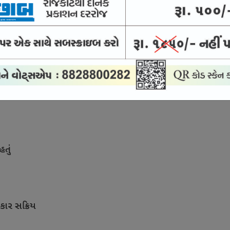
 આવી રહી છે; 30 વર્ષ સુધી ચાલશે
ંડની સરકાર
હતું
કાર સક્રિય