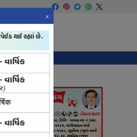
X
Panchang