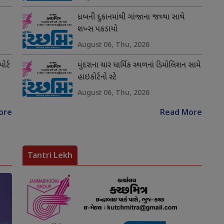
ધ્રબની દુકાનમાંથી ગાંજાના જથ્થા સાથે
શખ્સ પકડાયો
August 06, Thu, 2026
ોર્ટ
મુંદરાના ચાર ધાર્મિક સ્થળનાં ડિમોલિશન સામે
હાઇકોર્ટનો સ્ટે
August 06, Thu, 2026
ore
Read More
Tantri Lekh