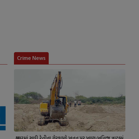
Crime News
ગુડથરમાં સાદી રેતીના ગેરકાયદે ખનન પર ખાણ-ખનિજ ત્રાટક્યું