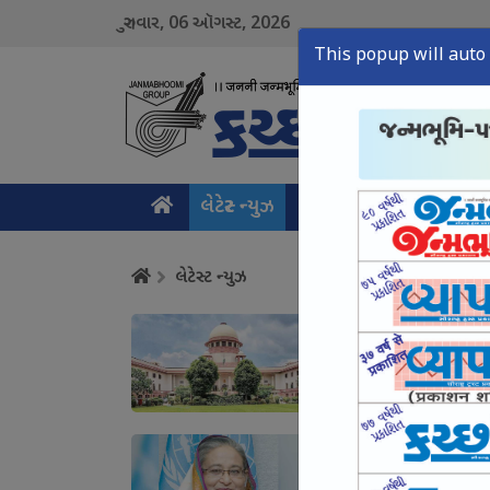
06
2026
ગુરુવાર,
ઑગસ્ટ,
This popup will auto 
લેટેસ્ટ ન્યુઝ
મુખ્ય સમાચાર
ક્રાઇમ ન
લેટેસ્ટ ન્યુઝ
સરકાર યુવાનો સામે આક્
August 06, Thu, 2026
હત્યા થાય તોયે બાંગ