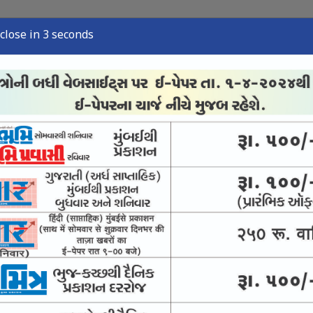
close in 2 seconds
્યુઝ
સ્પોર્ટ્સ ન્યુઝ
તંત્રી લેખ
અવસાન નોંધ
ઈ-પેપર
રમક ન બને : સુપ્રીમ
લાદેશ જઇશ : હસીના