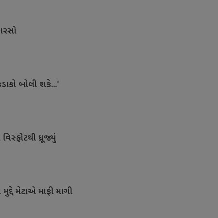
કારસો
કડાકો બોલી શકે...'
સ્ફોટથી ધ્રૂજ્યું
ુદ્દે મેટાએ માફી માગી