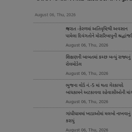
August 06, Thu, 2026
ગુજરાત -કેરળમાં અતિવૃષ્ટિથી અવસાન
પામેલા દિવંગતોને મોરારિબાપુની શ્રદ્ધાંજ
અને સહાય
August 06, Thu, 2026
શિક્ષણની બાબતમાં કચ્છ બન્યું રાજ્યનું
રોલમોડેલ
August 06, Thu, 2026
ભુજના વોર્ડ નં.-5 માં થતા ગેરકાયદે
બાંધકામને અટકાવવા રહેવાસીઓની માં
August 06, Thu, 2026
ગાંધીધામમાં ખાડાઓમાં મલબો નાખવાનું 
કરાયું
August 06, Thu, 2026