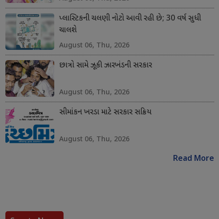
પ્લાસ્ટિકની ચલણી નોટો આવી રહી છે; 30 વર્ષ સુધી
ચાલશે
August 06, Thu, 2026
છાત્રો સામે ઝૂકી ઝારખંડની સરકાર
August 06, Thu, 2026
સીમાંકન ખરડા માટે સરકાર સક્રિય
August 06, Thu, 2026
Read More