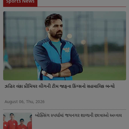
Sports News
ઝહિર લંકા પ્રીમિયર લીગની ટીમ જાફના કિંગ્સનો સહમાલિક બન્યો
August 06, Thu, 2026
બોક્સિંગ સ્પર્ધામાં જયનગર શાળાની છાત્રાઓ અવ્વલ