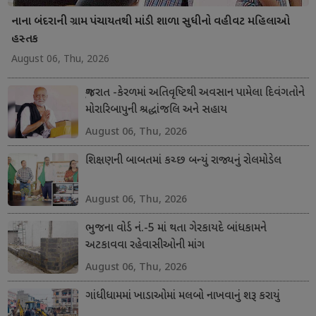
નાના બંદરાની ગ્રામ પંચાયતથી માંડી શાળા સુધીનો વહીવટ મહિલાઓ
હસ્તક
August 06, Thu, 2026
ગુજરાત -કેરળમાં અતિવૃષ્ટિથી અવસાન પામેલા દિવંગતોને
મોરારિબાપુની શ્રદ્ધાંજલિ અને સહાય
August 06, Thu, 2026
શિક્ષણની બાબતમાં કચ્છ બન્યું રાજ્યનું રોલમોડેલ
August 06, Thu, 2026
ભુજના વોર્ડ નં.-5 માં થતા ગેરકાયદે બાંધકામને
અટકાવવા રહેવાસીઓની માંગ
August 06, Thu, 2026
ગાંધીધામમાં ખાડાઓમાં મલબો નાખવાનું શરૂ કરાયું