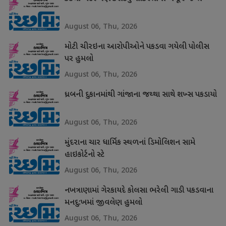
August 06, Thu, 2026
મોટી ચીરઇના આરોપીઓને પકડવા ગયેલી પોલીસ
પર હુમલો
August 06, Thu, 2026
ધ્રબની દુકાનમાંથી ગાંજાના જથ્થા સાથે શખ્સ પકડાયો
August 06, Thu, 2026
મુંદરાના ચાર ધાર્મિક સ્થળનાં ડિમોલિશન સામે
હાઇકોર્ટનો સ્ટે
August 06, Thu, 2026
નખત્રાણામાં ગેરકાયદે કોલસા ભરેલી ગાડી પકડવાના
મનદુ:ખમાં જીવલેણ હુમલો
August 06, Thu, 2026