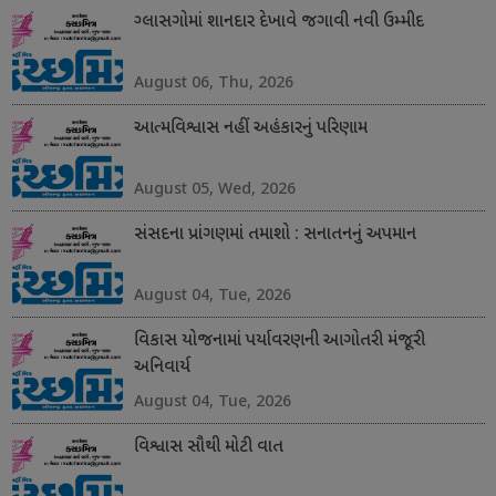
ગ્લાસગોમાં શાનદાર દેખાવે જગાવી નવી ઉમ્મીદ
August 06, Thu, 2026
આત્મવિશ્વાસ નહીં અહંકારનું પરિણામ
August 05, Wed, 2026
સંસદના પ્રાંગણમાં તમાશો : સનાતનનું અપમાન
August 04, Tue, 2026
વિકાસ યોજનામાં પર્યાવરણની આગોતરી મંજૂરી
અનિવાર્ય
August 04, Tue, 2026
વિશ્વાસ સૌથી મોટી વાત