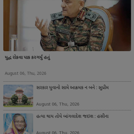
યુદ્ધ રોકવા પાક કરગર્યું હતું
August 06, Thu, 2026
સરકાર યુવાનો સામે આક્રમક ન બને : સુપ્રીમ
August 06, Thu, 2026
હત્યા થાય તોયે બાંગલાદેશ જઇશ : હસીના
August 06, Thu, 2026