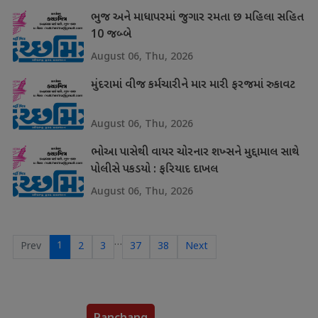
ભુજ અને માધાપરમાં જુગાર રમતા છ મહિલા સહિત
10 જબ્બે
August 06, Thu, 2026
મુંદરામાં વીજ કર્મચારીને માર મારી ફરજમાં રુકાવટ
August 06, Thu, 2026
ભોઆ પાસેથી વાયર ચોરનાર શખ્સને મુદ્દામાલ સાથે
પોલીસે પકડયો : ફરિયાદ દાખલ
August 06, Thu, 2026
…
1
Prev
2
3
37
38
Next
Panchang