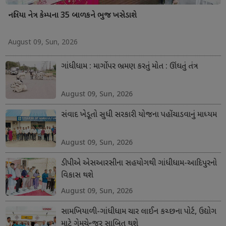
નલિયા નેત્ર કેમ્પના 35 બાળકને ભુજ ખસેડાશે
August 09, Sun, 2026
ગાંધીધામ : માર્ગો પર ભ્રમણ કરતું મોત : ઊંઘતું તંત્ર
August 09, Sun, 2026
સંવાદ ખેડૂતો સુધી સરકારી યોજના પહોંચાડવાનું માધ્યમ
August 09, Sun, 2026
ડીપીએ એસઆરસીના સહયોગથી ગાંધીધામ-આદિપુરનો
વિકાસ થશે
August 09, Sun, 2026
સામખિયાળી-ગાંધીધામ ચાર લાઈન કચ્છના પોર્ટ, ઉદ્યોગ
માટે ગેમચેન્જર સાબિત થશે