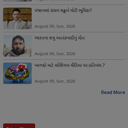
પંજાબમાં રાઘવ ચઢ્ઢાને મોટી ભૂમિકા?
August 09, Sun, 2026
ભારતના શત્રુ આતંકવાદીનું મોત
August 09, Sun, 2026
બાળકો માટે સોશિયલ મીડિયા પર પ્રતિબંધ ?
August 09, Sun, 2026
Read More