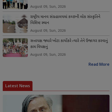
August 09, Sun, 2026
રાષ્ટ્રીય માનવ સંગ્રહાલયમાં કચ્છની લોક સંસ્કૃતિને
વિશિષ્ટ સ્થાન
August 09, Sun, 2026
સત્તાપક્ષ જ્યારે ખોટા કાર્યો કરે ત્યારે તેને ઉજાગર કરવાનું
કામ વિપક્ષનું
August 09, Sun, 2026
Read More
Latest News