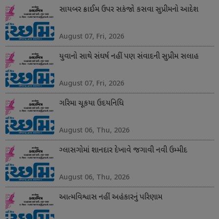
સાયબર ક્રાઈમ ઉપર સકંજો કસવા સુપ્રીમનો આદેશ
August 07, Fri, 2026
યુવાનો સાથે સંઘર્ષ નહીં પણ સંવાદની સુપ્રીમ સલાહ
August 07, Fri, 2026
ગરિમા ચૂકયા ઉદયનિધિ
August 06, Thu, 2026
ગ્લાસગોમાં શાનદાર દેખાવે જગાવી નવી ઉમ્મીદ
August 06, Thu, 2026
આત્મવિશ્વાસ નહીં અહંકારનું પરિણામ