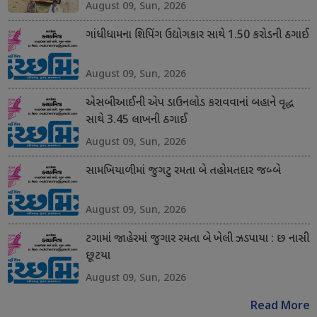
August 09, Sun, 2026
ગાંધીધામના શિપિંગ ઉદ્યોગકાર સાથે 1.50 કરોડની ઠગાઈ
August 09, Sun, 2026
એસબીઆઈની એપ ડાઉનલોડ કરાવવાનાં બહાને વૃદ્ધ
સાથે 3.45 લાખની ઠગાઈ
August 09, Sun, 2026
સામખિયાળીમાં જુગટુ રમતા બે તહોમતદાર જબ્બે
August 09, Sun, 2026
ટગામાં જાહેરમાં જુગાર રમતા બે ખેલી ઝડપાયા : છ નાસી
છૂટયા
August 09, Sun, 2026
Read More