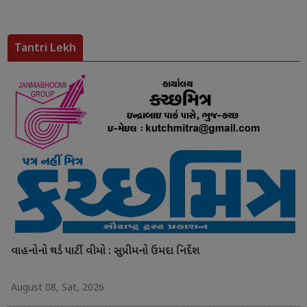
Tantri Lekh
વાહનોનો થર્ડ પાર્ટી વીમો : સુપ્રીમનો ઉમદા નિર્દેશ
August 08, Sat, 2026