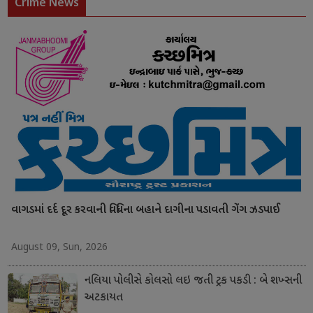
Crime News
વાગડમાં દર્દ દૂર કરવાની વિધિના બહાને દાગીના પડાવતી ગેંગ ઝડપાઈ
August 09, Sun, 2026
નલિયા પોલીસે કોલસો લઇ જતી ટ્રક પકડી : બે શખ્સની
અટકાયત