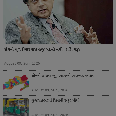
સંઘની મૂળ વિચારધારા હજુ બદલી નથી : શશિ થરૂર
August 09, Sun, 2026
ચીનની ચાલબાજી; ભારતનો સજ્જડ જવાબ
August 09, Sun, 2026
ગુજરાતભરમાં રિક્ષાની સફર મોંઘી
August 09, Sun, 2026