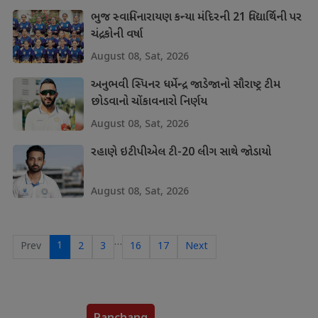
ભુજ સ્વામિનારાયણ કન્યા મંદિરની 21 વિદ્યાર્થિની પર
ચંદ્રકોની વર્ષા
August 08, Sat, 2026
અનુભવી સ્પિનર ધર્મેન્દ્ર જાડેજાનો સૌરાષ્ટ્ર ટીમ
છોડવાનો ચોંકાવનારો નિર્ણય
August 08, Sat, 2026
રહાણે ઇટીપીએલ ટી-20 લીગ સાથે જોડાયો
August 08, Sat, 2026
…
1
Prev
2
3
16
17
Next
Panchang