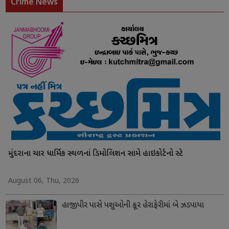
Crime News
મુંદરાના ચાર ધાર્મિક સ્થળનાં ડિમોલિશન સામે હાઇકોર્ટનો સ્ટે
August 06, Thu, 2026
હાજીપીર પાસે પશુઓની ક્રૂર હેરાફેરીમાં બે ઝડપાયા