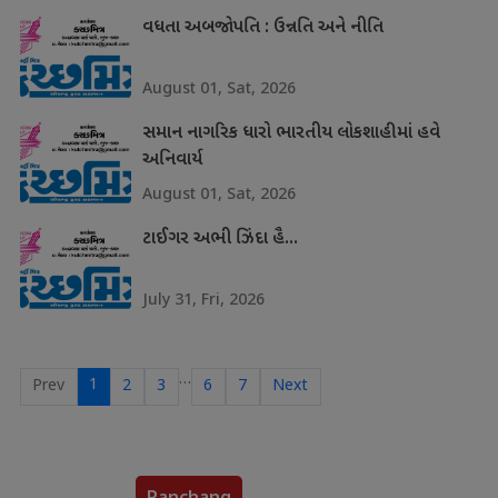
વધતા અબજોપતિ : ઉન્નતિ અને નીતિ
August 01, Sat, 2026
સમાન નાગરિક ધારો ભારતીય લોકશાહીમાં હવે
અનિવાર્ય
August 01, Sat, 2026
ટાઈગર અભી ઝિંદા હૈ...
July 31, Fri, 2026
…
1
Prev
2
3
6
7
Next
Panchang