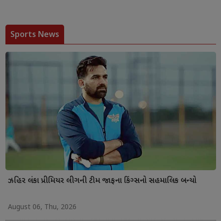
Sports News
ઝહિર લંકા પ્રીમિયર લીગની ટીમ જાફના કિંગ્સનો સહમાલિક બન્યો
August 06, Thu, 2026