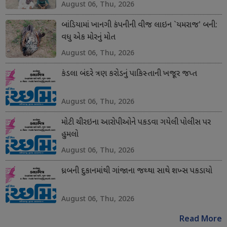
August 06, Thu, 2026
બાંડિયામાં ખાનગી કંપનીની વીજ લાઇન `યમરાજ' બની:
વધુ એક મોરનું મોત
August 06, Thu, 2026
કંડલા બંદરે ત્રણ કરોડનું પાકિસ્તાની ખજૂર જપ્ત
August 06, Thu, 2026
મોટી ચીરઇના આરોપીઓને પકડવા ગયેલી પોલીસ પર
હુમલો
August 06, Thu, 2026
ધ્રબની દુકાનમાંથી ગાંજાના જથ્થા સાથે શખ્સ પકડાયો
August 06, Thu, 2026
Read More