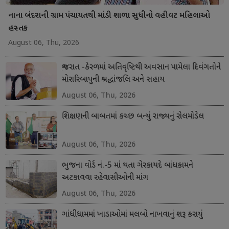
નાના બંદરાની ગ્રામ પંચાયતથી માંડી શાળા સુધીનો વહીવટ મહિલાઓ
હસ્તક
August 06, Thu, 2026
ગુજરાત -કેરળમાં અતિવૃષ્ટિથી અવસાન પામેલા દિવંગતોને
મોરારિબાપુની શ્રદ્ધાંજલિ અને સહાય
August 06, Thu, 2026
શિક્ષણની બાબતમાં કચ્છ બન્યું રાજ્યનું રોલમોડેલ
August 06, Thu, 2026
ભુજના વોર્ડ નં.-5 માં થતા ગેરકાયદે બાંધકામને
અટકાવવા રહેવાસીઓની માંગ
August 06, Thu, 2026
ગાંધીધામમાં ખાડાઓમાં મલબો નાખવાનું શરૂ કરાયું