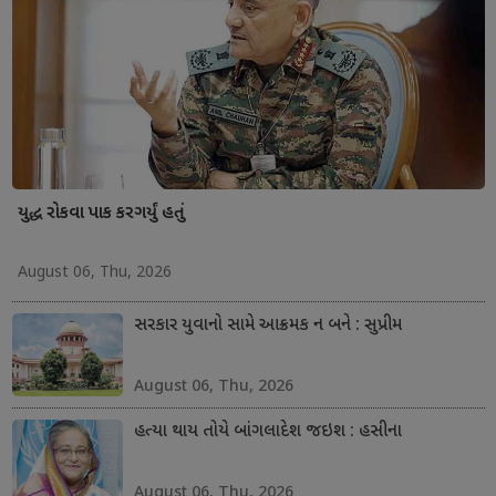
યુદ્ધ રોકવા પાક કરગર્યું હતું
August 06, Thu, 2026
સરકાર યુવાનો સામે આક્રમક ન બને : સુપ્રીમ
August 06, Thu, 2026
હત્યા થાય તોયે બાંગલાદેશ જઇશ : હસીના
August 06, Thu, 2026