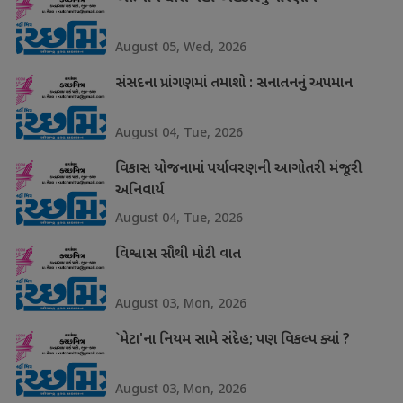
August 05, Wed, 2026
સંસદના પ્રાંગણમાં તમાશો : સનાતનનું અપમાન
August 04, Tue, 2026
વિકાસ યોજનામાં પર્યાવરણની આગોતરી મંજૂરી
અનિવાર્ય
August 04, Tue, 2026
વિશ્વાસ સૌથી મોટી વાત
August 03, Mon, 2026
`મેટા'ના નિયમ સામે સંદેહ; પણ વિકલ્પ ક્યાં ?
August 03, Mon, 2026