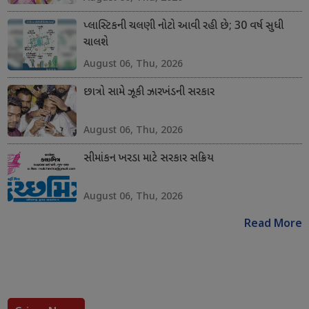
પ્લાસ્ટિકની ચલણી નોટો આવી રહી છે; 30 વર્ષ સુધી
ચાલશે
August 06, Thu, 2026
છાત્રો સામે ઝૂકી ઝારખંડની સરકાર
August 06, Thu, 2026
સીમાંકન ખરડા માટે સરકાર સક્રિય
August 06, Thu, 2026
Read More