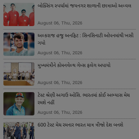
બોક્સિંગ સ્પર્ધામાં જયનગર શાળાની છાત્રાઓ અવ્વલ
August 06, Thu, 2026
અલ્કરાજ હજુ અનફિટ : સિનસિનાટી ઓપનમાંથી ખસી
ગયો
August 06, Thu, 2026
મુખ્યમંત્રીને કોમનવેલ્થ ગેમ્સ ફલેગ અપાયો
August 06, Thu, 2026
ટેસ્ટ શ્રેણી અગાઉ ઓસિ. ભારતમાં કોઈ અભ્યાસ મેચ
રમશે નહીં
August 06, Thu, 2026
600 ટેસ્ટ મેચ રમનાર ભારત માત્ર ત્રીજો દેશ બનશે