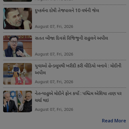
દુષ્કર્મના દોષી તેજપાલને 10 વર્ષની જેલ
August 07, Fri, 2026
સતત બીજા દિવસે રિજિજુની રાહુલને અપીલ
August 07, Fri, 2026
યુવાઓ હેન્ડલૂમથી ખરીદી કરી વીડિયો બનાવે : મોદીની
અપીલ
August 07, Fri, 2026
નેતન્યાહુએ મોદીને ફોન કર્યો : પશ્ચિમ એશિયા તાણ પર
ચર્ચા થઇ
August 07, Fri, 2026
Read More