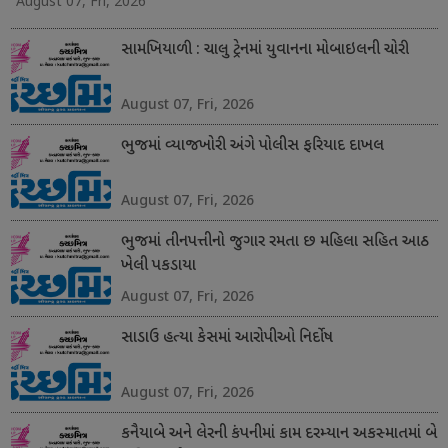
August 07, Fri, 2026
સામખિયાળી : ચાલુ ટ્રેનમાં યુવાનના મોબાઇલની ચોરી
August 07, Fri, 2026
ભુજમાં વ્યાજખોરી અંગે પોલીસ ફરિયાદ દાખલ
August 07, Fri, 2026
ભુજમાં તીનપત્તીનો જુગાર રમતા છ મહિલા સહિત આઠ
ખેલી પકડાયા
August 07, Fri, 2026
સાડાઉ હત્યા કેસમાં આરોપીઓ નિર્દોષ
August 07, Fri, 2026
કનૈયાબે અને લેરની કંપનીમાં કામ દરમ્યાન અકસ્માતમાં બે