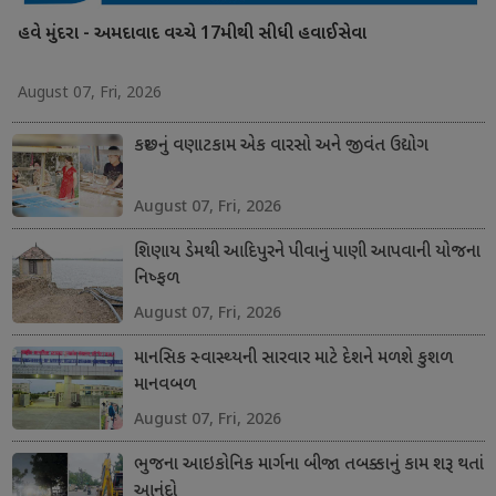
હવે મુંદરા - અમદાવાદ વચ્ચે 17મીથી સીધી હવાઈસેવા
August 07, Fri, 2026
કચ્છનું વણાટકામ એક વારસો અને જીવંત ઉદ્યોગ
August 07, Fri, 2026
શિણાય ડેમથી આદિપુરને પીવાનું પાણી આપવાની યોજના
નિષ્ફળ
August 07, Fri, 2026
માનસિક સ્વાસ્થ્યની સારવાર માટે દેશને મળશે કુશળ
માનવબળ
August 07, Fri, 2026
ભુજના આઇકોનિક માર્ગના બીજા તબક્કાનું કામ શરૂ થતાં
આનંદો