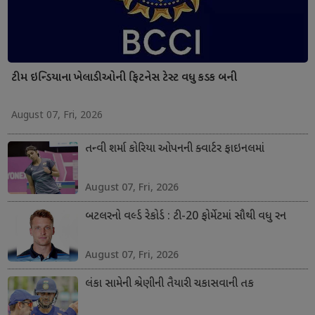
ટીમ ઇન્ડિયાના ખેલાડીઓની ફિટનેસ ટેસ્ટ વધુ કડક બની
August 07, Fri, 2026
તન્વી શર્મા કોરિયા ઓપનની ક્વાર્ટર ફાઇનલમાં
August 07, Fri, 2026
બટલરનો વર્લ્ડ રેકોર્ડ : ટી-20 ફોર્મેટમાં સૌથી વધુ રન
August 07, Fri, 2026
લંકા સામેની શ્રેણીની તૈયારી ચકાસવાની તક