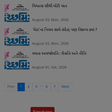
વિશ્વાસ સૌથી મોટી વાત
August 03, Mon, 2026
`મેટા'ના નિયમ સામે સંદેહ; પણ વિકલ્પ ક્યાં ?
August 03, Mon, 2026
વધતા અબજોપતિ : ઉન્નતિ અને નીતિ
August 01, Sat, 2026
…
1
Prev
2
3
6
7
Next
Panchang