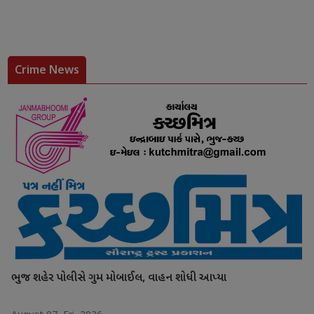
Crime News
ભુજ શહેર પોલીસે ગુમ મોબાઈલ, વાહન શોધી આપ્યા