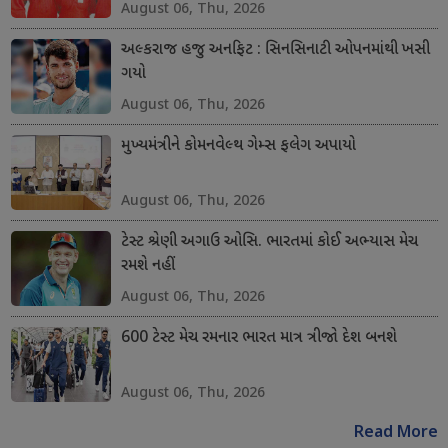
August 06, Thu, 2026
અલ્કરાજ હજુ અનફિટ : સિનસિનાટી ઓપનમાંથી ખસી
ગયો
August 06, Thu, 2026
મુખ્યમંત્રીને કોમનવેલ્થ ગેમ્સ ફલેગ અપાયો
August 06, Thu, 2026
ટેસ્ટ શ્રેણી અગાઉ ઓસિ. ભારતમાં કોઈ અભ્યાસ મેચ
રમશે નહીં
August 06, Thu, 2026
600 ટેસ્ટ મેચ રમનાર ભારત માત્ર ત્રીજો દેશ બનશે
August 06, Thu, 2026
Read More