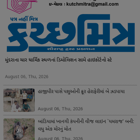
મુંદરાના ચાર ધાર્મિક સ્થળનાં ડિમોલિશન સામે હાઇકોર્ટનો સ્ટે
August 06, Thu, 2026
હાજીપીર પાસે પશુઓની ક્રૂર હેરાફેરીમાં બે ઝડપાયા
August 06, Thu, 2026
બાંડિયામાં ખાનગી કંપનીની વીજ લાઇન `યમરાજ' બની:
વધુ એક મોરનું મોત
August 06, Thu, 2026