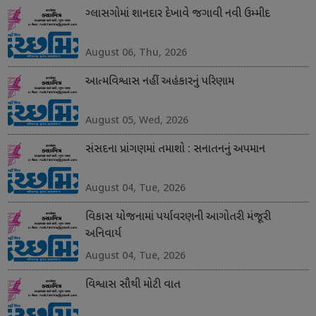
ગ્લાસગોમાં શાનદાર દેખાવે જગાવી નવી ઉમ્મીદ
August 06, Thu, 2026
આત્મવિશ્વાસ નહીં અહંકારનું પરિણામ
August 05, Wed, 2026
સંસદના પ્રાંગણમાં તમાશો : સનાતનનું અપમાન
August 04, Tue, 2026
વિકાસ યોજનામાં પર્યાવરણની આગોતરી મંજૂરી
અનિવાર્ય
August 04, Tue, 2026
વિશ્વાસ સૌથી મોટી વાત