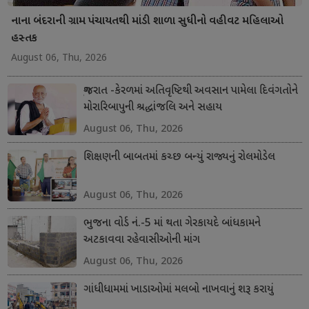
નાના બંદરાની ગ્રામ પંચાયતથી માંડી શાળા સુધીનો વહીવટ મહિલાઓ
હસ્તક
August 06, Thu, 2026
ગુજરાત -કેરળમાં અતિવૃષ્ટિથી અવસાન પામેલા દિવંગતોને
મોરારિબાપુની શ્રદ્ધાંજલિ અને સહાય
August 06, Thu, 2026
શિક્ષણની બાબતમાં કચ્છ બન્યું રાજ્યનું રોલમોડેલ
August 06, Thu, 2026
ભુજના વોર્ડ નં.-5 માં થતા ગેરકાયદે બાંધકામને
અટકાવવા રહેવાસીઓની માંગ
August 06, Thu, 2026
ગાંધીધામમાં ખાડાઓમાં મલબો નાખવાનું શરૂ કરાયું