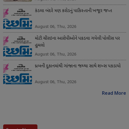
કંડલા બંદરે ત્રણ કરોડનું પાકિસ્તાની ખજૂર જપ્ત
August 06, Thu, 2026
મોટી ચીરઇના આરોપીઓને પકડવા ગયેલી પોલીસ પર
હુમલો
August 06, Thu, 2026
ધ્રબની દુકાનમાંથી ગાંજાના જથ્થા સાથે શખ્સ પકડાયો
August 06, Thu, 2026
Read More