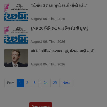
`સોનાંમાં 37 ટકા સુધી કડાકો બોલી શકે...'
August 06, Thu, 2026
દુબઇ 20 મિનિટમાં સાત વિસ્ફોટથી ધ્રૂજ્યું
August 06, Thu, 2026
મોદીનો વીડિયો હટાવવા મુદ્દે મેટાએ માફી માગી
August 06, Thu, 2026
…
1
Prev
2
3
24
25
Next
Panchang