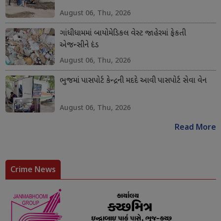
August 06, Thu, 2026
ગાંધીધામમાં બાયોમેડિકલ વેસ્ટ જાહેરમાં ફેકતી
એજન્સીને દંડ
August 06, Thu, 2026
ભુજમાં પાસપોર્ટ કેન્દ્રની મદદે આવી પાસપોર્ટ સેવા વેન
August 06, Thu, 2026
Read More
Crime News