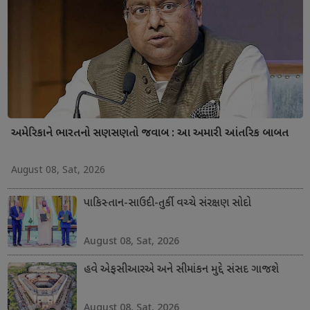
અમેરિકાને ભારતનો સણસણતો જવાબ : આ અમારી આંતરિક બાબત
August 08, Sat, 2026
પાકિસ્તાન-સાઉદી-તુર્કી વચ્ચે સંરક્ષણ સોદો
August 08, Sat, 2026
હવે એફસીઆરએ અને સીમાંકન મુદ્દે સંસદ ગાજશે
August 08, Sat, 2026