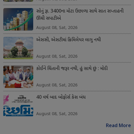
સોનું રૂા. 3400ના મોટા ઉછાળા સાથે સાત સપ્તાહની
ઊંચી સપાટીએ
August 08, Sat, 2026
એસસી, એસટીમાં ક્રિમિલેયર લાગુ નથી
August 08, Sat, 2026
કોઈને ચિંતાની જરૂર નથી, હું સાથે છું : મોદી
August 08, Sat, 2026
40 વર્ષ બાદ બોફોર્સ કેસ બંધ
August 08, Sat, 2026
Read More