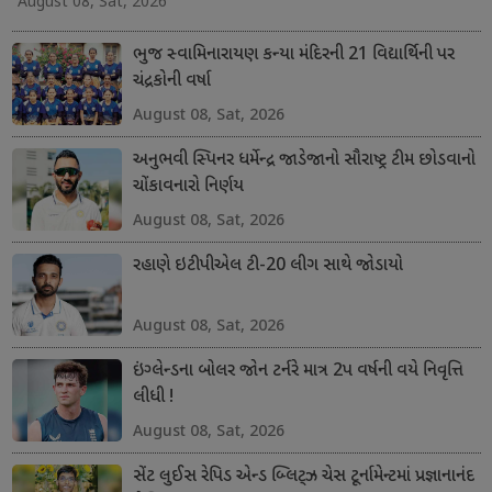
August 08, Sat, 2026
ભુજ સ્વામિનારાયણ કન્યા મંદિરની 21 વિદ્યાર્થિની પર
ચંદ્રકોની વર્ષા
August 08, Sat, 2026
અનુભવી સ્પિનર ધર્મેન્દ્ર જાડેજાનો સૌરાષ્ટ્ર ટીમ છોડવાનો
ચોંકાવનારો નિર્ણય
August 08, Sat, 2026
રહાણે ઇટીપીએલ ટી-20 લીગ સાથે જોડાયો
August 08, Sat, 2026
ઇંગ્લેન્ડના બોલર જોન ટર્નરે માત્ર 2પ વર્ષની વયે નિવૃત્તિ
લીધી !
August 08, Sat, 2026
સેંટ લુઈસ રેપિડ એન્ડ બ્લિટ્ઝ ચેસ ટૂર્નામેન્ટમાં પ્રજ્ઞાનાનંદ