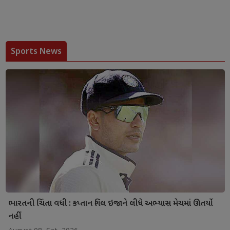
Sports News
ભારતની ચિંતા વધી : કપ્તાન ગિલ ઇજાને લીધે અભ્યાસ મેચમાં ઊતર્યો
નહીં