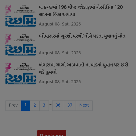
પ. કચ્છમાં 196 વીજ જોડાણમાં ગેરરીતિના 120
લાખના બિલ અપાયા
August 08, Sat, 2026
ભીમાસરમાં ખુરશી પરથી`નીચે પડતાં યુવાનનું મોત
August 08, Sat, 2026
ખંભરામાં ગાળો આપવાની ના પાડતાં યુવાન પર છરી
વડે હુમલો
August 08, Sat, 2026
…
1
Prev
2
3
36
37
Next
Panchang