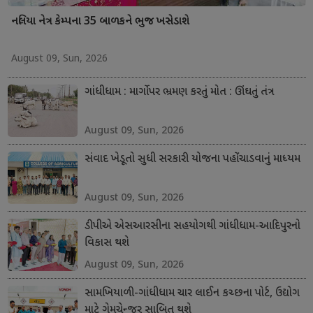
નલિયા નેત્ર કેમ્પના 35 બાળકને ભુજ ખસેડાશે
August 09, Sun, 2026
ગાંધીધામ : માર્ગો પર ભ્રમણ કરતું મોત : ઊંઘતું તંત્ર
August 09, Sun, 2026
સંવાદ ખેડૂતો સુધી સરકારી યોજના પહોંચાડવાનું માધ્યમ
August 09, Sun, 2026
ડીપીએ એસઆરસીના સહયોગથી ગાંધીધામ-આદિપુરનો
વિકાસ થશે
August 09, Sun, 2026
સામખિયાળી-ગાંધીધામ ચાર લાઈન કચ્છના પોર્ટ, ઉદ્યોગ
માટે ગેમચેન્જર સાબિત થશે