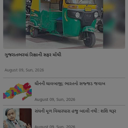
ગુજરાતભરમાં રિક્ષાની સફર મોંઘી
August 09, Sun, 2026
ચીનની ચાલબાજી; ભારતનો સજ્જડ જવાબ
August 09, Sun, 2026
સંઘની મૂળ વિચારધારા હજુ બદલી નથી : શશિ થરૂર
August 09, Sun, 2026