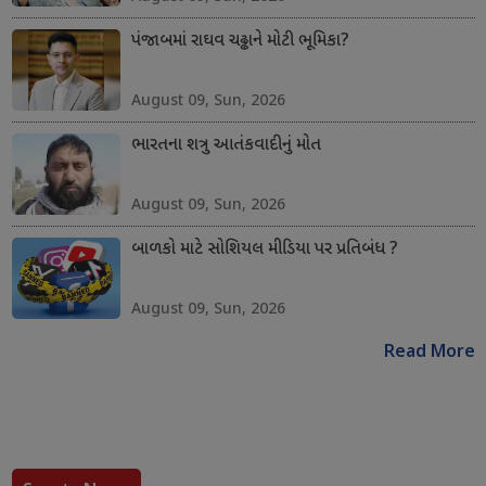
પંજાબમાં રાઘવ ચઢ્ઢાને મોટી ભૂમિકા?
August 09, Sun, 2026
ભારતના શત્રુ આતંકવાદીનું મોત
August 09, Sun, 2026
બાળકો માટે સોશિયલ મીડિયા પર પ્રતિબંધ ?
August 09, Sun, 2026
Read More