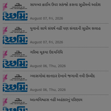
સાયબર ક્રાઈમ ઉપર સકંજો કસવા સુપ્રીમનો આદેશ
August 07, Fri, 2026
યુવાનો સાથે સંઘર્ષ નહીં પણ સંવાદની સુપ્રીમ સલાહ
August 07, Fri, 2026
ગરિમા ચૂકયા ઉદયનિધિ
August 06, Thu, 2026
ગ્લાસગોમાં શાનદાર દેખાવે જગાવી નવી ઉમ્મીદ
August 06, Thu, 2026
આત્મવિશ્વાસ નહીં અહંકારનું પરિણામ