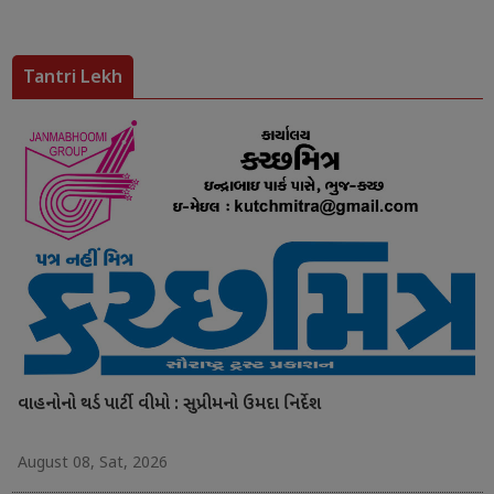
Tantri Lekh
વાહનોનો થર્ડ પાર્ટી વીમો : સુપ્રીમનો ઉમદા નિર્દેશ
August 08, Sat, 2026