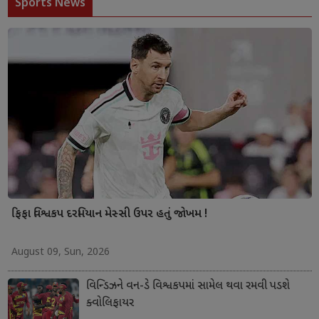
Sports News
ફિફા વિશ્વકપ દરમિયાન મેસ્સી ઉપર હતું જોખમ !
August 09, Sun, 2026
વિન્ડિઝને વન-ડે વિશ્વકપમાં સામેલ થવા રમવી પડશે
ક્વોલિફાયર