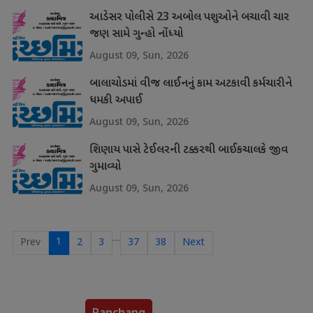
આડેસર પોલીસે 23 અબોલ પશુઓને બચાવી ચાર
જણ સામે ગુન્હો નોંધ્યો
August 09, Sun, 2026
બાલાચોડમાં વીજ લાઈનનું કામ અટકાવી કર્મચારીને
ધમકી અપાઈ
August 09, Sun, 2026
શિણાય પાસે ટેઈલરની ટક્કરથી બાઈકચાલકે જીવ
ગુમાવ્યો
August 09, Sun, 2026
…
1
Prev
2
3
37
38
Next
Panchang