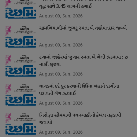
વૃદ્ધ સાથે 3.45 લાખની ઠગાઈ
August 09, Sun, 2026
સામખિયાળીમાં જુગટુ રમતા બે તહોમતદાર જબ્બે
August 09, Sun, 2026
ટગામાં જાહેરમાં જુગાર રમતા બે ખેલી ઝડપાયા : છ
નાસી છૂટયા
August 09, Sun, 2026
વાગડમાં દર્દ દૂર કરવાની વિધિના બહાને દાગીના
પડાવતી ગેંગ ઝડપાઈ
August 09, Sun, 2026
નિરોણા સીમમાંથી પવનચક્કીનો કેબલ તફડાવી
જવાયો
August 09, Sun, 2026