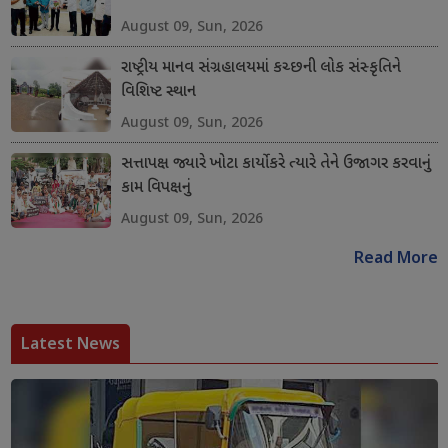
August 09, Sun, 2026
રાષ્ટ્રીય માનવ સંગ્રહાલયમાં કચ્છની લોક સંસ્કૃતિને
વિશિષ્ટ સ્થાન
August 09, Sun, 2026
સત્તાપક્ષ જ્યારે ખોટા કાર્યો કરે ત્યારે તેને ઉજાગર કરવાનું
કામ વિપક્ષનું
August 09, Sun, 2026
Read More
Latest News