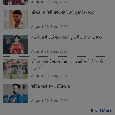
August 09, Sun, 2026
શ્રીલંકા સામેની શ્રેણીમાંથી હવે સુદર્શન બહાર
August 09, Sun, 2026
અસ્મિતાનો કોરિયા માસ્ટર્સ ટૂર્નાની ફાઈનલમાં પ્રવેશ
August 09, Sun, 2026
ઓસિ. સામે પ્રેકટિસ મેચમાં બાંગલાદેશથી બેટિંગનો
કડૂસલો
August 09, Sun, 2026
રાશિદ ખાને રચ્યો ઈતિહાસ
August 09, Sun, 2026
Read More