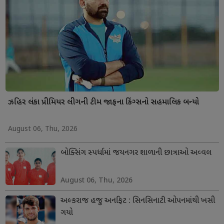
ઝહિર લંકા પ્રીમિયર લીગની ટીમ જાફના કિંગ્સનો સહમાલિક બન્યો
August 06, Thu, 2026
બોક્સિંગ સ્પર્ધામાં જયનગર શાળાની છાત્રાઓ અવ્વલ
August 06, Thu, 2026
અલ્કરાજ હજુ અનફિટ : સિનસિનાટી ઓપનમાંથી ખસી
ગયો