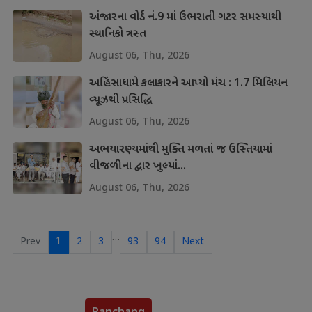
અંજારના વોર્ડ નં.9 માં ઉભરાતી ગટર સમસ્યાથી
સ્થાનિકો ત્રસ્ત
August 06, Thu, 2026
અહિંસાધામે કલાકારને આપ્યો મંચ : 1.7 મિલિયન
વ્યૂઝથી પ્રસિદ્ધિ
August 06, Thu, 2026
અભયારણ્યમાંથી મુક્તિ મળતાં જ ઉસ્તિયામાં
વીજળીના દ્વાર ખુલ્યાં...
August 06, Thu, 2026
…
1
Prev
2
3
93
94
Next
Panchang