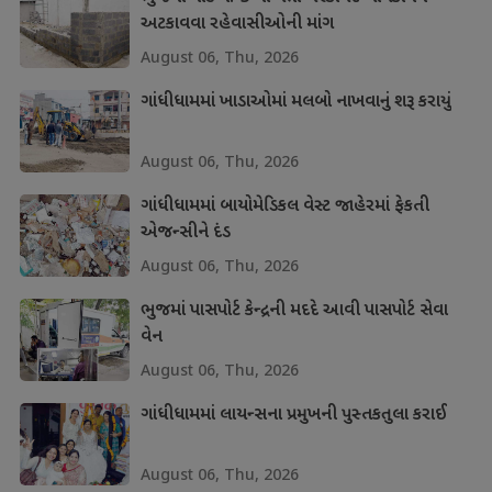
અટકાવવા રહેવાસીઓની માંગ
August 06, Thu, 2026
ગાંધીધામમાં ખાડાઓમાં મલબો નાખવાનું શરૂ કરાયું
August 06, Thu, 2026
ગાંધીધામમાં બાયોમેડિકલ વેસ્ટ જાહેરમાં ફેકતી
એજન્સીને દંડ
August 06, Thu, 2026
ભુજમાં પાસપોર્ટ કેન્દ્રની મદદે આવી પાસપોર્ટ સેવા
વેન
August 06, Thu, 2026
ગાંધીધામમાં લાયન્સના પ્રમુખની પુસ્તકતુલા કરાઈ
August 06, Thu, 2026