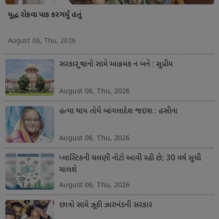
યુદ્ધ રોકવા પાક કરગર્યું હતું
August 06, Thu, 2026
સરકાર યુવાનો સામે આક્રમક ન બને : સુપ્રીમ
August 06, Thu, 2026
હત્યા થાય તોયે બાંગલાદેશ જઇશ : હસીના
August 06, Thu, 2026
પ્લાસ્ટિકની ચલણી નોટો આવી રહી છે; 30 વર્ષ સુધી
ચાલશે
August 06, Thu, 2026
છાત્રો સામે ઝૂકી ઝારખંડની સરકાર