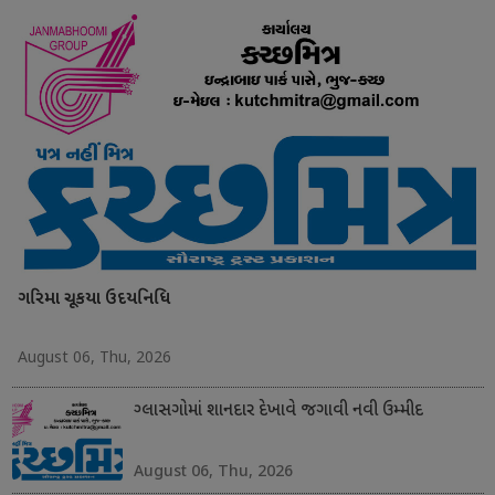
ગરિમા ચૂકયા ઉદયનિધિ
August 06, Thu, 2026
ગ્લાસગોમાં શાનદાર દેખાવે જગાવી નવી ઉમ્મીદ
August 06, Thu, 2026