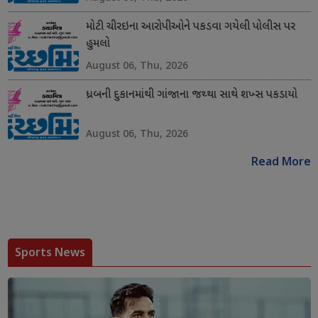
મોટી ચીરઇના આરોપીઓને પકડવા ગયેલી પોલીસ પર
હુમલો
August 06, Thu, 2026
ધ્રબની દુકાનમાંથી ગાંજાના જથ્થા સાથે શખ્સ પકડાયો
August 06, Thu, 2026
Read More
Sports News