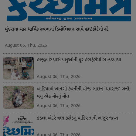
મુંદરાના ચાર ધાર્મિક સ્થળનાં ડિમોલિશન સામે હાઇકોર્ટનો સ્ટે
August 06, Thu, 2026
હાજીપીર પાસે પશુઓની ક્રૂર હેરાફેરીમાં બે ઝડપાયા
August 06, Thu, 2026
બાંડિયામાં ખાનગી કંપનીની વીજ લાઇન `યમરાજ' બની:
વધુ એક મોરનું મોત
August 06, Thu, 2026
કંડલા બંદરે ત્રણ કરોડનું પાકિસ્તાની ખજૂર જપ્ત
August 06, Thu, 2026