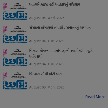
આત્મવિશ્વાસ નહીં અહંકારનું પરિણામ
August 05, Wed, 2026
સંસદના પ્રાંગણમાં તમાશો : સનાતનનું અપમાન
August 04, Tue, 2026
વિકાસ યોજનામાં પર્યાવરણની આગોતરી મંજૂરી
અનિવાર્ય
August 04, Tue, 2026
વિશ્વાસ સૌથી મોટી વાત
August 03, Mon, 2026
Read More