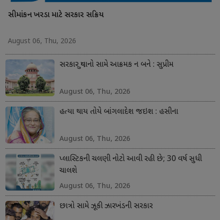
સીમાંકન ખરડા માટે સરકાર સક્રિય
August 06, Thu, 2026
સરકાર યુવાનો સામે આક્રમક ન બને : સુપ્રીમ
August 06, Thu, 2026
હત્યા થાય તોયે બાંગલાદેશ જઇશ : હસીના
August 06, Thu, 2026
પ્લાસ્ટિકની ચલણી નોટો આવી રહી છે; 30 વર્ષ સુધી
ચાલશે
August 06, Thu, 2026
છાત્રો સામે ઝૂકી ઝારખંડની સરકાર