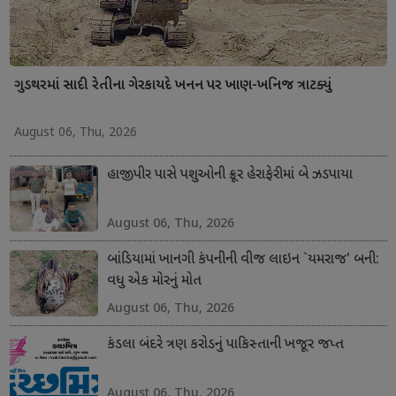
ગુડથરમાં સાદી રેતીના ગેરકાયદે ખનન પર ખાણ-ખનિજ ત્રાટક્યું
August 06, Thu, 2026
હાજીપીર પાસે પશુઓની ક્રૂર હેરાફેરીમાં બે ઝડપાયા
August 06, Thu, 2026
બાંડિયામાં ખાનગી કંપનીની વીજ લાઇન `યમરાજ' બની:
વધુ એક મોરનું મોત
August 06, Thu, 2026
કંડલા બંદરે ત્રણ કરોડનું પાકિસ્તાની ખજૂર જપ્ત
August 06, Thu, 2026