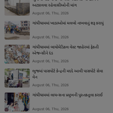
અટકાવવા રહેવાસીઓની માંગ
August 06, Thu, 2026
ગાંધીધામમાં ખાડાઓમાં મલબો નાખવાનું શરૂ કરાયું
August 06, Thu, 2026
ગાંધીધામમાં બાયોમેડિકલ વેસ્ટ જાહેરમાં ફેકતી
એજન્સીને દંડ
August 06, Thu, 2026
ભુજમાં પાસપોર્ટ કેન્દ્રની મદદે આવી પાસપોર્ટ સેવા
વેન
August 06, Thu, 2026
ગાંધીધામમાં લાયન્સના પ્રમુખની પુસ્તકતુલા કરાઈ
August 06, Thu, 2026