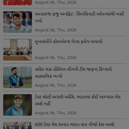
August 06, Thu, 2026
અલ્કરાજ હજુ અનફિટ : સિનસિનાટી ઓપનમાંથી ખસી
ગયો
August 06, Thu, 2026
મુખ્યમંત્રીને કોમનવેલ્થ ગેમ્સ ફલેગ અપાયો
August 06, Thu, 2026
ઝહિર લંકા પ્રીમિયર લીગની ટીમ જાફના કિંગ્સનો
સહમાલિક બન્યો
August 06, Thu, 2026
ટેસ્ટ શ્રેણી અગાઉ ઓસિ. ભારતમાં કોઈ અભ્યાસ મેચ
રમશે નહીં
August 06, Thu, 2026
600 ટેસ્ટ મેચ રમનાર ભારત માત્ર ત્રીજો દેશ બનશે