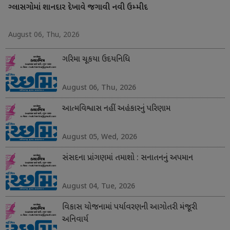
ગ્લાસગોમાં શાનદાર દેખાવે જગાવી નવી ઉમ્મીદ
August 06, Thu, 2026
ગરિમા ચૂકયા ઉદયનિધિ
August 06, Thu, 2026
આત્મવિશ્વાસ નહીં અહંકારનું પરિણામ
August 05, Wed, 2026
સંસદના પ્રાંગણમાં તમાશો : સનાતનનું અપમાન
August 04, Tue, 2026
વિકાસ યોજનામાં પર્યાવરણની આગોતરી મંજૂરી
અનિવાર્ય