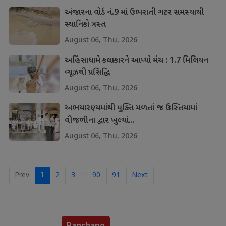
અંજારના વોર્ડ નં.9 માં ઉભરાતી ગટર સમસ્યાથી
સ્થાનિકો ત્રસ્ત
August 06, Thu, 2026
અહિંસાધામે કલાકારને આપ્યો મંચ : 1.7 મિલિયન
વ્યૂઝથી પ્રસિદ્ધિ
August 06, Thu, 2026
અભયારણ્યમાંથી મુક્તિ મળતાં જ ઉસ્તિયામાં
વીજળીના દ્વાર ખુલ્યાં...
August 06, Thu, 2026
…
1
Prev
2
3
90
91
Next
Panchang