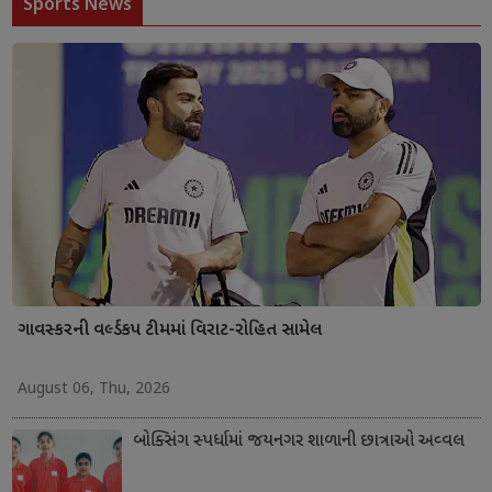
Sports News
ગાવસ્કરની વર્લ્ડકપ ટીમમાં વિરાટ-રોહિત સામેલ
August 06, Thu, 2026
બોક્સિંગ સ્પર્ધામાં જયનગર શાળાની છાત્રાઓ અવ્વલ