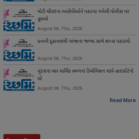
મોટી ચીરઇના આરોપીઓને પકડવા ગયેલી પોલીસ પર
હુમલો
August 06, Thu, 2026
ધ્રબની દુકાનમાંથી ગાંજાના જથ્થા સાથે શખ્સ પકડાયો
August 06, Thu, 2026
મુંદરાના ચાર ધાર્મિક સ્થળનાં ડિમોલિશન સામે હાઇકોર્ટનો
સ્ટે
August 06, Thu, 2026
Read More