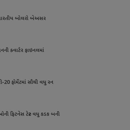
ંભે ભારતીય બોલરો બેઅસર
નની ક્વાર્ટર ફાઇનલમાં
ટી-20 ફોર્મેટમાં સૌથી વધુ રન
ઓની ફિટનેસ ટેસ્ટ વધુ કડક બની