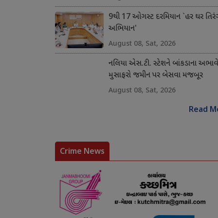
9થી 17 ઓગસ્ટ દરમિયાન `હર ઘર તિરં
અભિયાન'
August 08, Sat, 2026
નલિયા એસ.ટી. સ્ટેશને બાંકડાના અભાવ
મુસાફરો જમીન પર બેસવા મજબૂર
August 08, Sat, 2026
Read M
Crime News