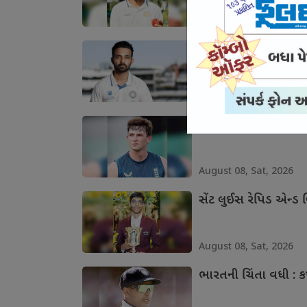
August 08, Sat, 2026
રહાણે ઇટીપીએલ ટી-2
August 08, Sat, 2026
ઇંગ્લેન્ડના બોલર જોન ટર્
August 08, Sat, 2026
સેંટ લુઈસ રેપિડ એન્ડ બ્લ
August 08, Sat, 2026
ભારતની ચિંતા વધી : ક