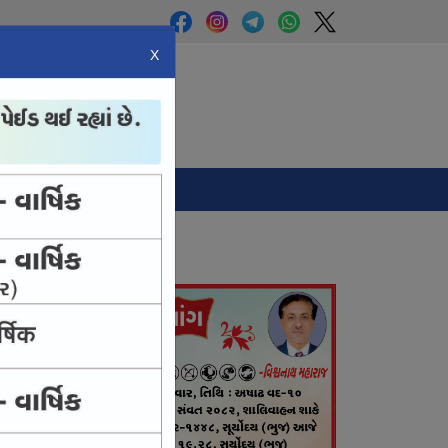
X
Panchang