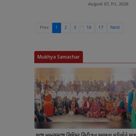
August 07, Fri, 2026
…
1
Prev
2
3
16
17
Next
Mukhya Samachar
ભુજ બ્રહ્મસમાજ સિનિયર સિટીઝન ક્લબના વડીલોને યાત્ર