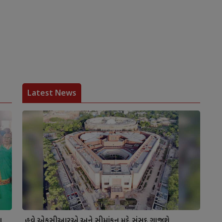
Latest News
ા
હવે એફસીઆરએ અને સીમાંકન મુદ્દે સંસદ ગાજશે