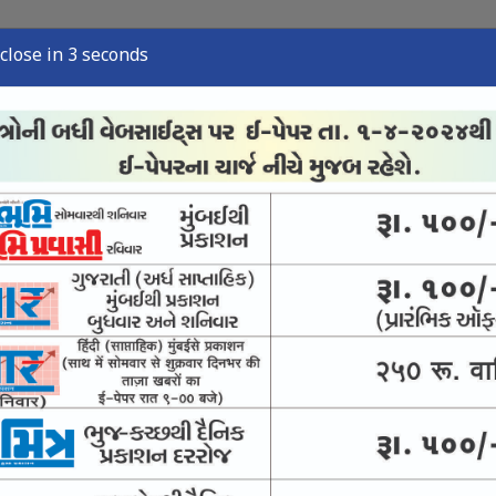
close in 2 seconds
્યુઝ
સ્પોર્ટ્સ ન્યુઝ
તંત્રી લેખ
અવસાન નોંધ
ઈ-પેપર
મંદિરની 21 વિદ્યાર્થિની પર ચંદ્રકોની વર્ષા
્ર જાડેજાનો સૌરાષ્ટ્ર ટીમ છોડવાનો ચોંકાવનારો નિર્ણય