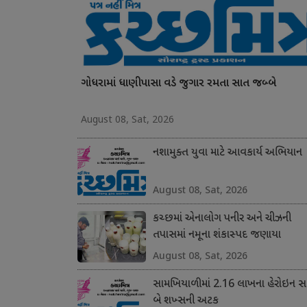
ગોધરામાં ધાણીપાસા વડે જુગાર રમતા સાત જબ્બે
August 08, Sat, 2026
નશામુક્ત યુવા માટે આવકાર્ય અભિયાન
August 08, Sat, 2026
કચ્છમાં એનાલોગ પનીર અને ચીઝની
તપાસમાં નમૂના શંકાસ્પદ જણાયા
August 08, Sat, 2026
સામખિયાળીમાં 2.16 લાખના હેરોઇન સા
બે શખ્સની અટક