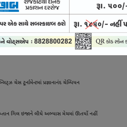
0 લીગ સાથે જોડાયો
નરે માત્ર 2પ વર્ષની વયે નિવૃત્તિ લીધી !
િટ્ઝ ચેસ ટૂર્નામેન્ટમાં પ્રજ્ઞાનાનંદ ચેમ્પિયન
પ્તાન ગિલ ઇજાને લીધે અભ્યાસ મેચમાં ઊતર્યો નહીં