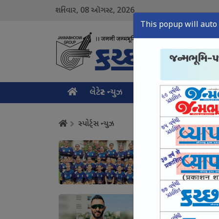
08
2026
શનિવાર,
ઑગસ્ટ,
This popup will auto 
લેટેસ્ટ ન્યુઝ
મુખ્ય સમાચાર
ક્રાઇમ ન
સ્પોર્ટ્સ ન્યુઝ
ભુજ સ્વામિનારાયણ કન્યા 
August 08, Sat, 2026
અનુભવી સ્પિનર ધર્મેન્દ