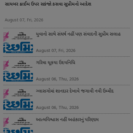
સાયબર ક્રાઈમ ઉપર સકંજો કસવા સુપ્રીમનો આદેશ
August 07, Fri, 2026
યુવાનો સાથે સંઘર્ષ નહીં પણ સંવાદની સુપ્રીમ સલાહ
August 07, Fri, 2026
ગરિમા ચૂકયા ઉદયનિધિ
August 06, Thu, 2026
ગ્લાસગોમાં શાનદાર દેખાવે જગાવી નવી ઉમ્મીદ
August 06, Thu, 2026
આત્મવિશ્વાસ નહીં અહંકારનું પરિણામ