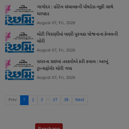
ગાગોદર : હોટેલ સંચાલકની પોષડેડા-ભૂકી સાથે
ધરપકડ
August 07, Fri, 2026
મોટી વિરાણીમાં પાણી પુરવઠા યોજનાના કેબલની
ચોરી
August 07, Fri, 2026
રાપરના સઇમાં તસ્કરોએ કરી કમાલ : આખું
ટ્રાન્સફોર્મર ચોરી ગયા
August 07, Fri, 2026
…
1
Prev
2
3
37
38
Next
Panchang