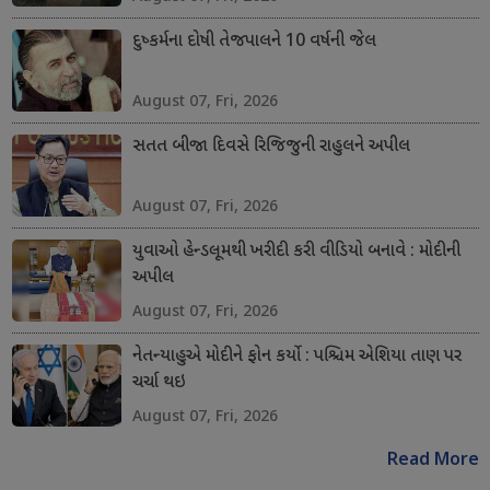
દુષ્કર્મના દોષી તેજપાલને 10 વર્ષની જેલ
August 07, Fri, 2026
સતત બીજા દિવસે રિજિજુની રાહુલને અપીલ
August 07, Fri, 2026
યુવાઓ હેન્ડલૂમથી ખરીદી કરી વીડિયો બનાવે : મોદીની
અપીલ
August 07, Fri, 2026
નેતન્યાહુએ મોદીને ફોન કર્યો : પશ્ચિમ એશિયા તાણ પર
ચર્ચા થઇ
August 07, Fri, 2026
Read More