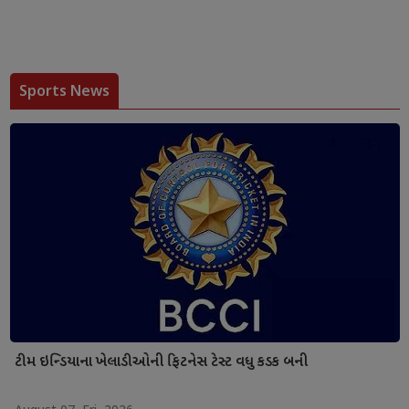
Sports News
ટીમ ઇન્ડિયાના ખેલાડીઓની ફિટનેસ ટેસ્ટ વધુ કડક બની