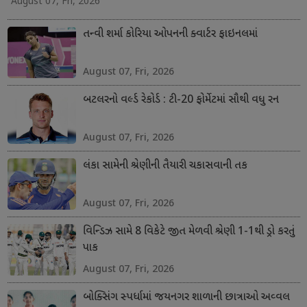
August 07, Fri, 2026
તન્વી શર્મા કોરિયા ઓપનની ક્વાર્ટર ફાઇનલમાં
August 07, Fri, 2026
બટલરનો વર્લ્ડ રેકોર્ડ : ટી-20 ફોર્મેટમાં સૌથી વધુ રન
August 07, Fri, 2026
લંકા સામેની શ્રેણીની તૈયારી ચકાસવાની તક
August 07, Fri, 2026
વિન્ડિઝ સામે 8 વિકેટે જીત મેળવી શ્રેણી 1-1થી ડ્રો કરતું
પાક
August 07, Fri, 2026
બોક્સિંગ સ્પર્ધામાં જયનગર શાળાની છાત્રાઓ અવ્વલ