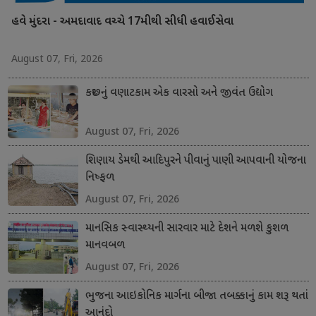
હવે મુંદરા - અમદાવાદ વચ્ચે 17મીથી સીધી હવાઈસેવા
August 07, Fri, 2026
કચ્છનું વણાટકામ એક વારસો અને જીવંત ઉદ્યોગ
August 07, Fri, 2026
શિણાય ડેમથી આદિપુરને પીવાનું પાણી આપવાની યોજના
નિષ્ફળ
August 07, Fri, 2026
માનસિક સ્વાસ્થ્યની સારવાર માટે દેશને મળશે કુશળ
માનવબળ
August 07, Fri, 2026
ભુજના આઇકોનિક માર્ગના બીજા તબક્કાનું કામ શરૂ થતાં
આનંદો