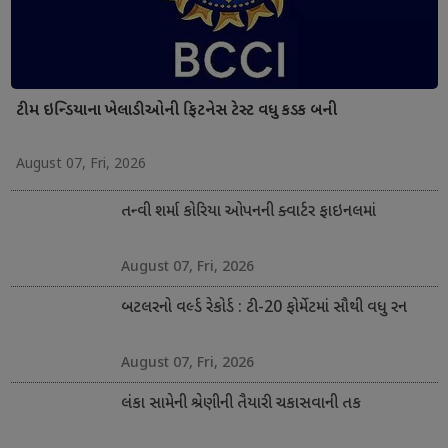
ટીમ ઇન્ડિયાના ખેલાડીઓની ફિટનેસ ટેસ્ટ વધુ કડક બની
August 07, Fri, 2026
તન્વી શર્મા કોરિયા ઓપનની ક્વાર્ટર ફાઇનલમાં
August 07, Fri, 2026
બટલરનો વર્લ્ડ રેકોર્ડ : ટી-20 ફોર્મેટમાં સૌથી વધુ રન
August 07, Fri, 2026
લંકા સામેની શ્રેણીની તૈયારી ચકાસવાની તક