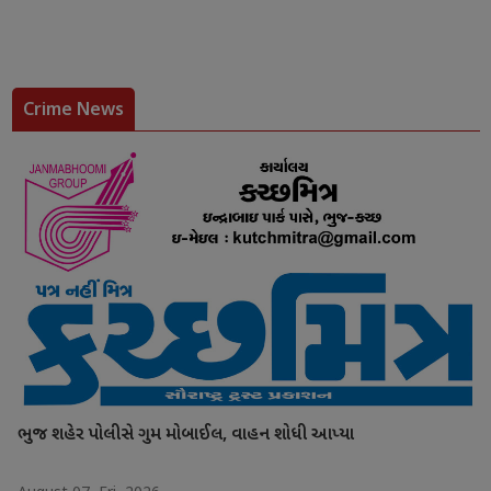
Crime News
ભુજ શહેર પોલીસે ગુમ મોબાઈલ, વાહન શોધી આપ્યા