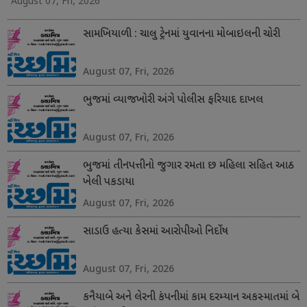
August 07, Fri, 2026
સામખિયાળી : ચાલુ ટ્રેનમાં યુવાનના મોબાઇલની ચોરી
August 07, Fri, 2026
ભુજમાં વ્યાજખોરી અંગે પોલીસ ફરિયાદ દાખલ
August 07, Fri, 2026
ભુજમાં તીનપત્તીનો જુગાર રમતા છ મહિલા સહિત આઠ
ખેલી પકડાયા
August 07, Fri, 2026
સાડાઉ હત્યા કેસમાં આરોપીઓ નિર્દોષ
August 07, Fri, 2026
કનૈયાબે અને લેરની કંપનીમાં કામ દરમ્યાન અકસ્માતમાં બે