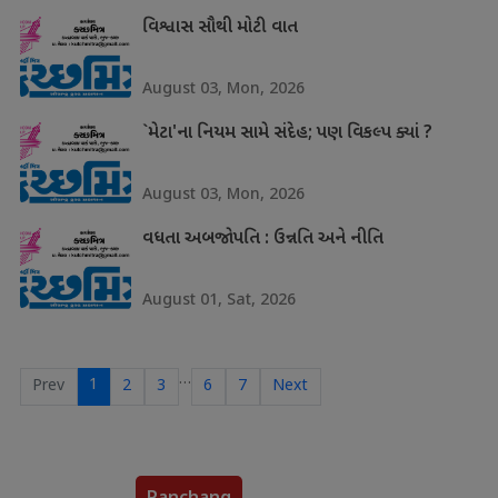
વિશ્વાસ સૌથી મોટી વાત
August 03, Mon, 2026
`મેટા'ના નિયમ સામે સંદેહ; પણ વિકલ્પ ક્યાં ?
August 03, Mon, 2026
વધતા અબજોપતિ : ઉન્નતિ અને નીતિ
August 01, Sat, 2026
…
1
Prev
2
3
6
7
Next
Panchang