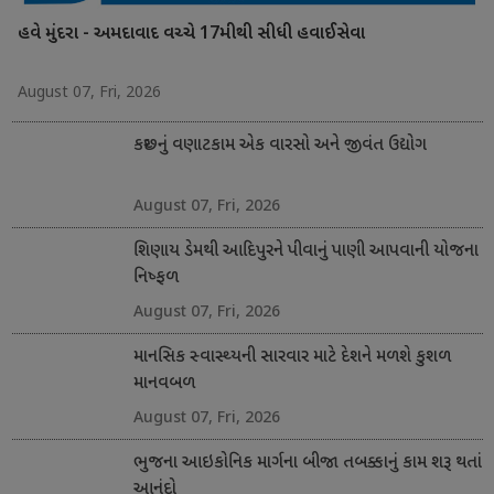
હવે મુંદરા - અમદાવાદ વચ્ચે 17મીથી સીધી હવાઈસેવા
August 07, Fri, 2026
કચ્છનું વણાટકામ એક વારસો અને જીવંત ઉદ્યોગ
August 07, Fri, 2026
શિણાય ડેમથી આદિપુરને પીવાનું પાણી આપવાની યોજના
નિષ્ફળ
August 07, Fri, 2026
માનસિક સ્વાસ્થ્યની સારવાર માટે દેશને મળશે કુશળ
માનવબળ
August 07, Fri, 2026
ભુજના આઇકોનિક માર્ગના બીજા તબક્કાનું કામ શરૂ થતાં
આનંદો