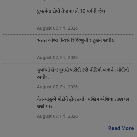
દુષ્કર્મના દોષી તેજપાલને 10 વર્ષની જેલ
August 07, Fri, 2026
સતત બીજા દિવસે રિજિજુની રાહુલને અપીલ
August 07, Fri, 2026
યુવાઓ હેન્ડલૂમથી ખરીદી કરી વીડિયો બનાવે : મોદીની
અપીલ
August 07, Fri, 2026
નેતન્યાહુએ મોદીને ફોન કર્યો : પશ્ચિમ એશિયા તાણ પર
ચર્ચા થઇ
August 07, Fri, 2026
Read More