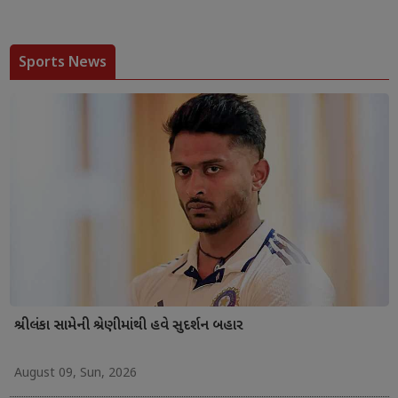
Sports News
શ્રીલંકા સામેની શ્રેણીમાંથી હવે સુદર્શન બહાર
August 09, Sun, 2026