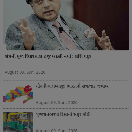
સંઘની મૂળ વિચારધારા હજુ બદલી નથી : શશિ થરૂર
August 09, Sun, 2026
ચીનની ચાલબાજી; ભારતનો સજ્જડ જવાબ
August 09, Sun, 2026
ગુજરાતભરમાં રિક્ષાની સફર મોંઘી
August 09, Sun, 2026