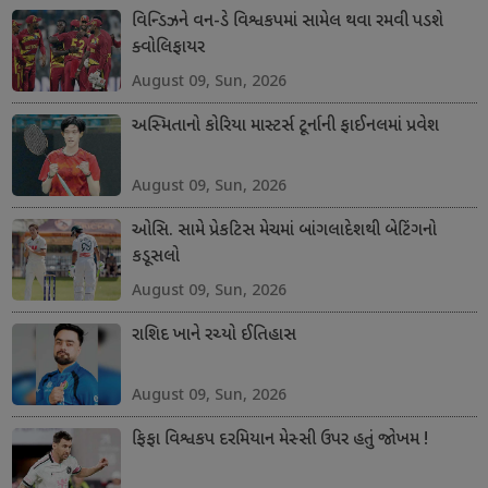
વિન્ડિઝને વન-ડે વિશ્વકપમાં સામેલ થવા રમવી પડશે
ક્વોલિફાયર
August 09, Sun, 2026
અસ્મિતાનો કોરિયા માસ્ટર્સ ટૂર્નાની ફાઈનલમાં પ્રવેશ
August 09, Sun, 2026
ઓસિ. સામે પ્રેકટિસ મેચમાં બાંગલાદેશથી બેટિંગનો
કડૂસલો
August 09, Sun, 2026
રાશિદ ખાને રચ્યો ઈતિહાસ
August 09, Sun, 2026
ફિફા વિશ્વકપ દરમિયાન મેસ્સી ઉપર હતું જોખમ !