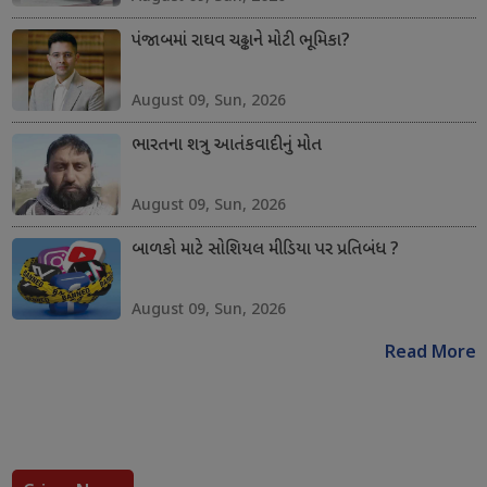
પંજાબમાં રાઘવ ચઢ્ઢાને મોટી ભૂમિકા?
August 09, Sun, 2026
ભારતના શત્રુ આતંકવાદીનું મોત
August 09, Sun, 2026
બાળકો માટે સોશિયલ મીડિયા પર પ્રતિબંધ ?
August 09, Sun, 2026
Read More