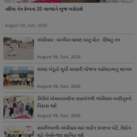
નલિયા નેત્ર કેમ્પના 35 બાળકને ભુજ ખસેડાશે
August 09, Sun, 2026
ગાંધીધામ : માર્ગો પર ભ્રમણ કરતું મોત : ઊંઘતું તંત્ર
August 09, Sun, 2026
સંવાદ ખેડૂતો સુધી સરકારી યોજના પહોંચાડવાનું માધ્યમ
August 09, Sun, 2026
ડીપીએ એસઆરસીના સહયોગથી ગાંધીધામ-આદિપુરનો
વિકાસ થશે
August 09, Sun, 2026
સામખિયાળી-ગાંધીધામ ચાર લાઈન કચ્છના પોર્ટ, ઉદ્યોગ
માટે ગેમચેન્જર સાબિત થશે