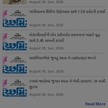
August 09, Sun, 2026
ગાંધીધામના શિપિંગ ઉદ્યોગકાર સાથે 1.50 કરોડની ઠગાઈ
August 09, Sun, 2026
એસબીઆઈની એપ ડાઉનલોડ કરાવવાનાં બહાને વૃદ્ધ
સાથે 3.45 લાખની ઠગાઈ
August 09, Sun, 2026
સામખિયાળીમાં જુગટુ રમતા બે તહોમતદાર જબ્બે
August 09, Sun, 2026
ટગામાં જાહેરમાં જુગાર રમતા બે ખેલી ઝડપાયા : છ નાસી
છૂટયા
August 09, Sun, 2026
Read More