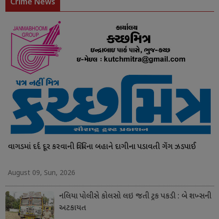
Crime News
વાગડમાં દર્દ દૂર કરવાની વિધિના બહાને દાગીના પડાવતી ગેંગ ઝડપાઈ
August 09, Sun, 2026
નલિયા પોલીસે કોલસો લઇ જતી ટ્રક પકડી : બે શખ્સની
અટકાયત