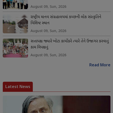
August 09, Sun, 2026
રાષ્ટ્રીય માનવ સંગ્રહાલયમાં કચ્છની લોક સંસ્કૃતિને
વિશિષ્ટ સ્થાન
August 09, Sun, 2026
સત્તાપક્ષ જ્યારે ખોટા કાર્યો કરે ત્યારે તેને ઉજાગર કરવાનું
કામ વિપક્ષનું
August 09, Sun, 2026
Read More
Latest News