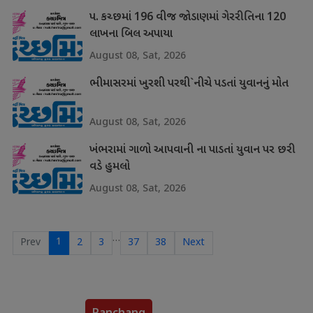
પ. કચ્છમાં 196 વીજ જોડાણમાં ગેરરીતિના 120
લાખના બિલ અપાયા
August 08, Sat, 2026
ભીમાસરમાં ખુરશી પરથી`નીચે પડતાં યુવાનનું મોત
August 08, Sat, 2026
ખંભરામાં ગાળો આપવાની ના પાડતાં યુવાન પર છરી
વડે હુમલો
August 08, Sat, 2026
…
1
Prev
2
3
37
38
Next
Panchang