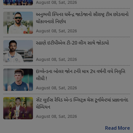
August 08, Sat, 2026
અનુભવી સ્પિનર ધર્મેન્દ્ર જાડેજાનો સૌરાષ્ટ્ર ટીમ છોડવાનો
ચોંકાવનારો નિર્ણય
August 08, Sat, 2026
રહાણે ઇટીપીએલ ટી-20 લીગ સાથે જોડાયો
August 08, Sat, 2026
ઇંગ્લેન્ડના બોલર જોન ટર્નરે માત્ર 2પ વર્ષની વયે નિવૃત્તિ
લીધી !
August 08, Sat, 2026
સેંટ લુઈસ રેપિડ એન્ડ બ્લિટ્ઝ ચેસ ટૂર્નામેન્ટમાં પ્રજ્ઞાનાનંદ
ચેમ્પિયન
August 08, Sat, 2026
Read More