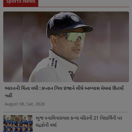
Sports News
ભારતની ચિંતા વધી : કપ્તાન ગિલ ઇજાને લીધે અભ્યાસ મેચમાં ઊતર્યો
નહીં
August 08, Sat, 2026
ભુજ સ્વામિનારાયણ કન્યા મંદિરની 21 વિદ્યાર્થિની પર
ચંદ્રકોની વર્ષા