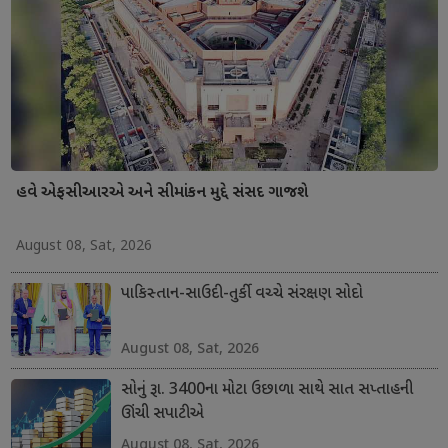
હવે એફસીઆરએ અને સીમાંકન મુદ્દે સંસદ ગાજશે
August 08, Sat, 2026
પાકિસ્તાન-સાઉદી-તુર્કી વચ્ચે સંરક્ષણ સોદો
August 08, Sat, 2026
સોનું રૂા. 3400ના મોટા ઉછાળા સાથે સાત સપ્તાહની
ઊંચી સપાટીએ
August 08, Sat, 2026