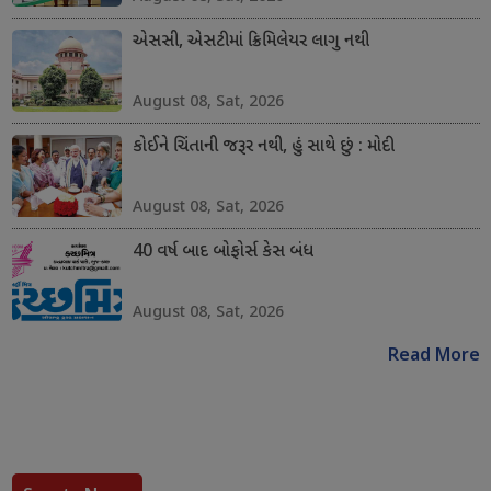
એસસી, એસટીમાં ક્રિમિલેયર લાગુ નથી
August 08, Sat, 2026
કોઈને ચિંતાની જરૂર નથી, હું સાથે છું : મોદી
August 08, Sat, 2026
40 વર્ષ બાદ બોફોર્સ કેસ બંધ
August 08, Sat, 2026
Read More