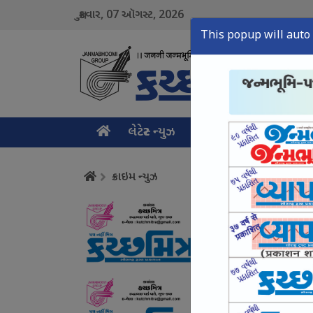
07
2026
શુક્રવાર,
ઑગસ્ટ,
This popup will auto 
લેટેસ્ટ ન્યુઝ
મુખ્ય સમાચાર
ક્રાઇમ ન
ક્રાઇમ ન્યુઝ
સામખિયાળી : ચાલુ ટ્રે
August 07, Fri, 2026
ભુજમાં વ્યાજખોરી અં