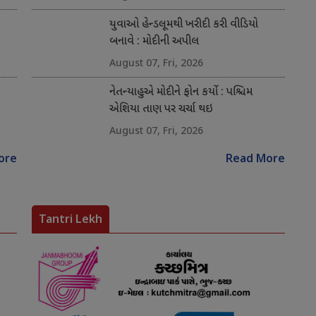
યુવાઓ હેન્ડલૂમથી ખરીદી કરી વીડિયો
બનાવે : મોદીની અપીલ
August 07, Fri, 2026
નેતન્યાહુએ મોદીને ફોન કર્યો : પશ્ચિમ
એશિયા તાણ પર ચર્ચા થઇ
August 07, Fri, 2026
ore
Read More
Tantri Lekh