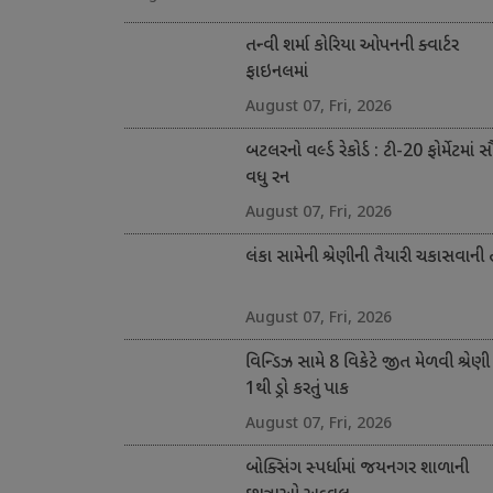
તન્વી શર્મા કોરિયા ઓપનની ક્વાર્ટર
ફાઇનલમાં
August 07, Fri, 2026
બટલરનો વર્લ્ડ રેકોર્ડ : ટી-20 ફોર્મેટમાં 
વધુ રન
August 07, Fri, 2026
લંકા સામેની શ્રેણીની તૈયારી ચકાસવાની
August 07, Fri, 2026
વિન્ડિઝ સામે 8 વિકેટે જીત મેળવી શ્રેણી
1થી ડ્રો કરતું પાક
August 07, Fri, 2026
બોક્સિંગ સ્પર્ધામાં જયનગર શાળાની