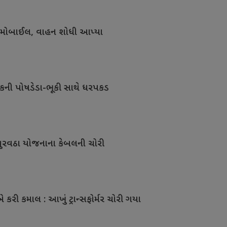
મ મોબાઈલ, વાહન શોધી આપ્યા
લકની પોષડેડા-ભૂકી સાથે ધરપકડ
પુરવઠા યોજનાના કેબલની ચોરી
કરી કમાલ : આખું ટ્રાન્સફોર્મર ચોરી ગયા