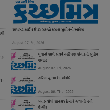
સાયબર ક્રાઈમ ઉપર સકંજો કસવા સુપ્રીમનો આદેશ
સૌથી
August 07, Fri, 2026
યુવાનો સાથે સંઘર્ષ નહીં પણ સંવાદની સુપ્રીમ
 તક
સલાહ
August 07, Fri, 2026
ગરિમા ચૂકયા ઉદયનિધિ
 1-
August 06, Thu, 2026
ગ્લાસગોમાં શાનદાર દેખાવે જગાવી નવી
ઉમ્મીદ