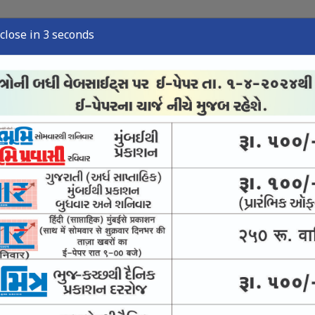
close in 2 seconds
્યુઝ
સ્પોર્ટ્સ ન્યુઝ
તંત્રી લેખ
અવસાન નોંધ
ઈ-પેપર
નમાં યુવાનના મોબાઇલની ચોરી
ગે પોલીસ ફરિયાદ દાખલ