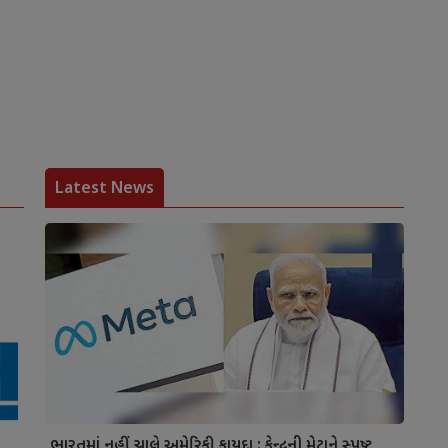
Latest News
ભારતમાં નહીં ચાલે અમેરિકી કાયદા : કેન્દ્રની મેટાને સ્પષ્ટ