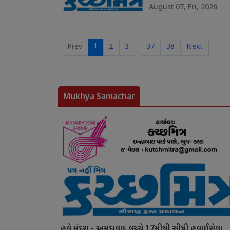
August 07, Fri, 2026
…
1
Prev
2
3
37
38
Next
Mukhya Samachar
હવે મુંદરા - અમદાવાદ વચ્ચે 17મીથી સીધી હવાઈસેવા