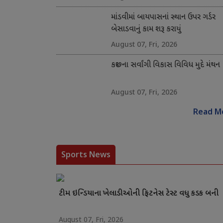
માંડવીમાં બાયપાસનાં સ્થાન ઉપર ગર્ડર
બેસાડવાનું કામ શરૂ કરાયું
August 07, Fri, 2026
કચ્છના સર્વાંગી વિકાસ વિવિધ મુદે મંથન
August 07, Fri, 2026
Read M
Sports News
ટીમ ઇન્ડિયાના ખેલાડીઓની ફિટનેસ ટેસ્ટ વધુ કડક બની
August 07, Fri, 2026