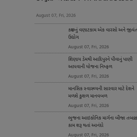
August 07, Fri, 2026
કચ્છનું વણાટકામ એક વારસો અને જીવં
ઉદ્યોગ
August 07, Fri, 2026
શિણાય ડેમથી આદિપુરને પીવાનું પાણી
આપવાની યોજના નિષ્ફળ
August 07, Fri, 2026
માનસિક સ્વાસ્થ્યની સારવાર માટે દેશને
મળશે કુશળ માનવબળ
August 07, Fri, 2026
ભુજના આઇકોનિક માર્ગના બીજા તબક્કા
કામ શરૂ થતાં આનંદો
August 07, Fri, 2026