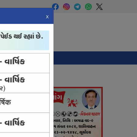
X
Panchang