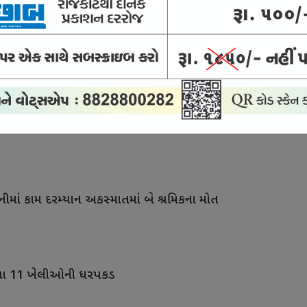
ુગાર રમતા છ મહિલા સહિત આઠ ખેલી પકડાયા
રોપીઓ નિર્દોષ
નીમાં કામ દરમ્યાન અકસ્માતમાં બે શ્રમિકના મોત
 રમતા 11 ખેલીઓની ધરપકડ