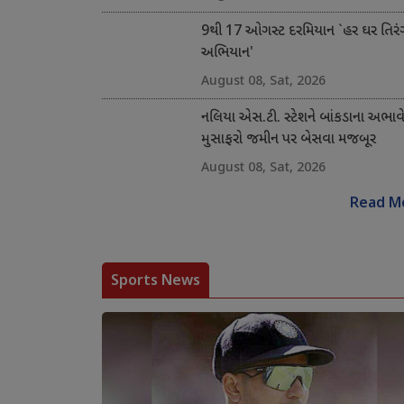
9થી 17 ઓગસ્ટ દરમિયાન `હર ઘર તિરં
અભિયાન'
August 08, Sat, 2026
નલિયા એસ.ટી. સ્ટેશને બાંકડાના અભાવ
મુસાફરો જમીન પર બેસવા મજબૂર
August 08, Sat, 2026
Read M
Sports News