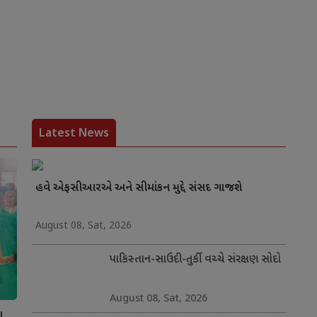
Latest News
હવે એફસીઆરએ અને સીમાંકન મુદ્દે સંસદ ગાજશે
August 08, Sat, 2026
પાકિસ્તાન-સાઉદી-તુર્કી વચ્ચે સંરક્ષણ સોદો
August 08, Sat, 2026
ા