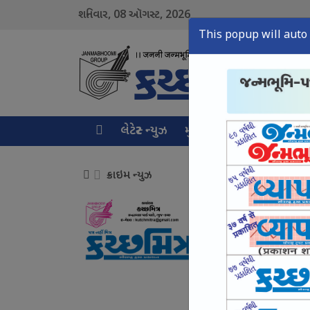
08
2026
શનિવાર,
ઑગસ્ટ,
This popup will auto 
લેટેસ્ટ ન્યુઝ
મુખ્ય સમાચાર
ક્રાઇમ ન્ય
ક્રાઇમ ન્યુઝ
નશામુક્ત યુવા માટે 
August 08, Sat, 2026
કચ્છમાં એનાલોગ પનીર