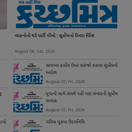
વાહનોનો થર્ડ પાર્ટી વીમો : સુપ્રીમનો ઉમદા નિર્દેશ
August 08, Sat, 2026
સાયબર ક્રાઈમ ઉપર સકંજો કસવા સુપ્રીમનો
આદેશ
August 07, Fri, 2026
્ર
યુવાનો સાથે સંઘર્ષ નહીં પણ સંવાદની સુપ્રીમ
સલાહ
August 07, Fri, 2026
ાયો
ગરિમા ચૂકયા ઉદયનિધિ