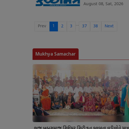
August 08, Sat, 2026
…
1
Prev
2
3
37
38
Next
Mukhya Samachar
ભુજ બ્રહ્મસમાજ સિનિયર સિટીઝન ક્લબના વડીલોને યાત્ર