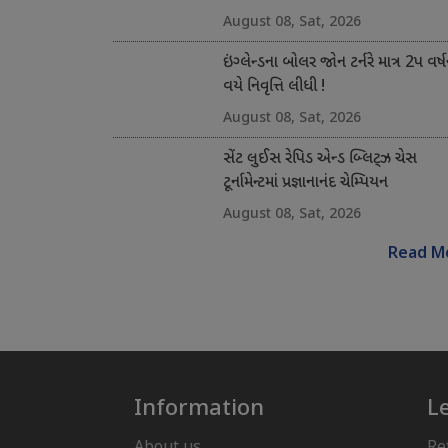
August 08, Sat, 2026
ઇંગ્લેન્ડના બોલર જોન ટર્નરે માત્ર 2પ વર્ષ
વયે નિવૃત્તિ લીધી !
August 08, Sat, 2026
સેંટ લુઈસ રેપિડ એન્ડ બ્લિટ્ઝ ચેસ
ટૂર્નામેન્ટમાં પ્રજ્ઞાનાનંદ ચેમ્પિયન
August 08, Sat, 2026
Read M
Information
L
About us
Re