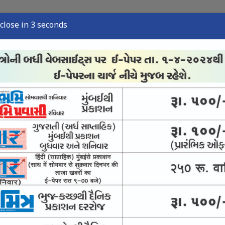
close in 2 seconds
ુઝ
સ્પોર્ટ્સ ન્યુઝ
તંત્રી લેખ
અવસાન નોંધ
ઈ-પેપર
આવકાર્ય અભિયાન
 અને ચીઝની તપાસમાં નમૂના શંકાસ્પદ જણાયા