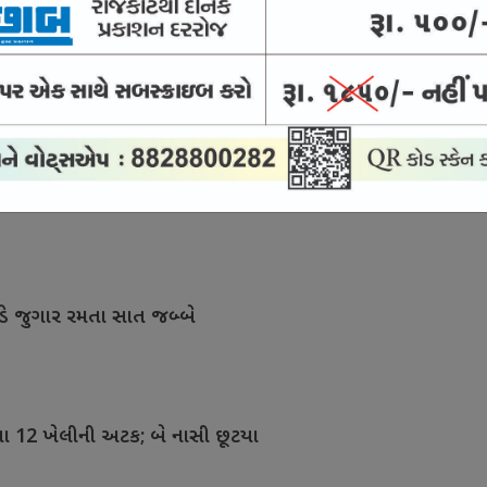
ાખના હેરોઇન સાથે બે શખ્સની અટક
કેસ : જામીન પર છૂટેલો આરોપી વોરંટ બાદ હાજર
ડે જુગાર રમતા સાત જબ્બે
મતા 12 ખેલીની અટક; બે નાસી છૂટયા