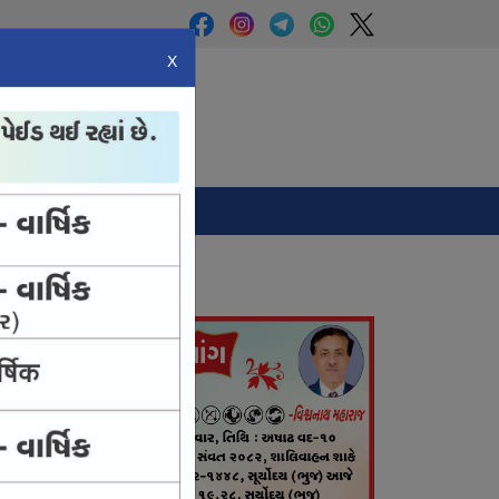
X
Panchang