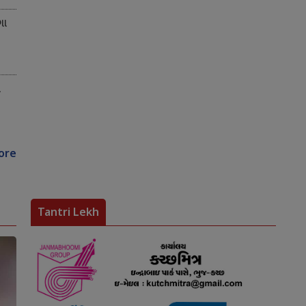
ગા
ે
ore
Tantri Lekh