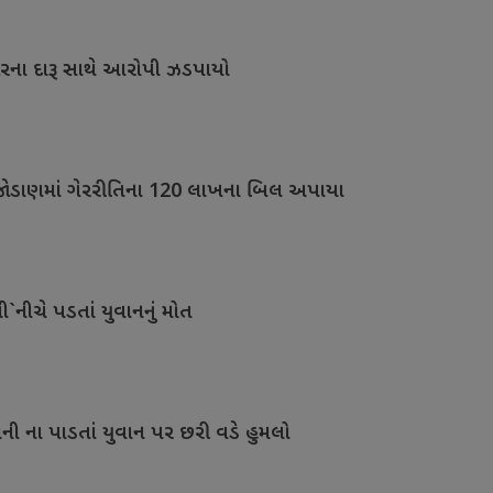
ારના દારૂ સાથે આરોપી ઝડપાયો
જોડાણમાં ગેરરીતિના 120 લાખના બિલ અપાયા
`નીચે પડતાં યુવાનનું મોત
ી ના પાડતાં યુવાન પર છરી વડે હુમલો